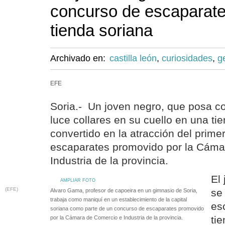
concurso de escaparat
tienda soriana
Archivado en:
castilla león
,
curiosidades
,
g
EFE
Soria.- Un joven negro, que posa co
luce collares en su cuello en una ti
convertido en la atracción del prime
escaparates promovido por la Cáma
Industria de la provincia.
El
AMPLIAR FOTO
(EFE)
se
Alvaro Gama, profesor de capoeira en un gimnasio de Soria,
trabaja como maniquí en un establecimiento de la capital
es
soriana como parte de un concurso de escaparates promovido
ti
por la Cámara de Comercio e Industria de la provincia.