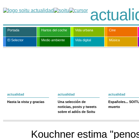
actual
Portada
Hartos del coche
Vida urbana
Cine
El Selector
Medio ambiente
Vida digital
Música
actualidad
actualidad
actualidad
Hasta la vista y gracias
Una selección de
Españoles... SOIT
noticias, posts y tweets
muerto
sobre el adiós de Soitu
Kouchner estima "penos