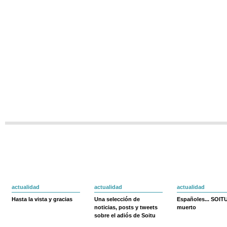
actualidad
actualidad
actualidad
Hasta la vista y gracias
Una selección de
Españoles... SOIT
noticias, posts y tweets
muerto
sobre el adiós de Soitu