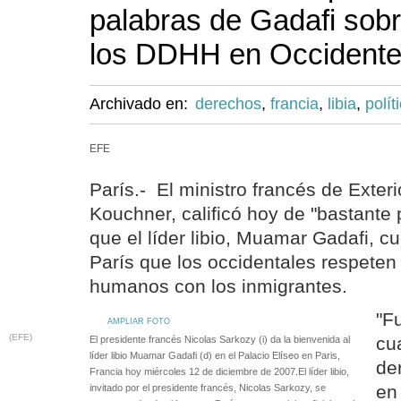
palabras de Gadafi sobr
los DDHH en Occident
Archivado en:
derechos
,
francia
,
libia
,
polít
EFE
París.- El ministro francés de Exter
Kouchner, calificó hoy de "bastante
que el líder libio, Muamar Gadafi, c
París que los occidentales respeten
humanos con los inmigrantes.
"F
AMPLIAR FOTO
(EFE)
cu
El presidente francés Nicolas Sarkozy (i) da la bienvenida al
líder libio Muamar Gadafi (d) en el Palacio Elíseo en Paris,
de
Francia hoy miércoles 12 de diciembre de 2007.El líder libio,
en
invitado por el presidente francés, Nicolas Sarkozy, se