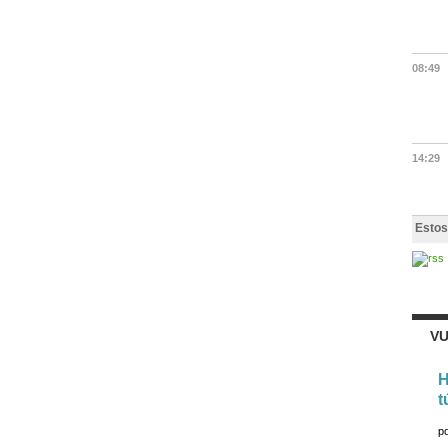
08:49
14:29
Estos
VU
H
t
p