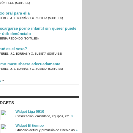
MÓN PECO (SOITU.ES)
xo oral para ella
PÉREZ, J. J. BORRÁS Y X. ZUBIETA (SOITU.ES)
scargarse porno infantil sin querer puede
r útil: denúncialo
GENIA REDONDO (SOITU.ES)
ué es el sexo?
PÉREZ, J.J. BORRÁS Y X. ZUBIETA (SOITU.ES)
mo masturbarse adecuadamente
PÉREZ, J. J. BORRÁS Y X. ZUBIETA (SOITU.ES)
s
»
IDGETS
Widget Liga 0910
»
Clasificación, calendario, equipos, etc.
Widget El tiempo
»
Situación actual y previsión de cinco días