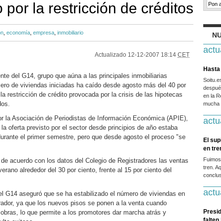
por la restricción de créditos
ón
,
economía
,
empresa
,
inmobiliario
NU
actu
Actualizado
12-12-2007 18:14
CET
Hasta 
te del G14, grupo que aúna a las principales inmobiliarias
Soitu.
mero de viviendas iniciadas ha caído desde agosto más del 40 por
después
 restricción de crédito provocada por la crisis de las hipotecas
en la R
dos.
mucha g
r la Asociación de Periodistas de Información Económica (APIE),
actu
 la oferta previsto por el sector desde principios de año estaba
durante el primer semestre, pero que desde agosto el proceso "se
El sup
en tr
Fuimos
de acuerdo con los datos del Colegio de Registradores las ventas
tren. A
rano alrededor del 30 por ciento, frente al 15 por ciento del
conclus
actu
el G14 aseguró que se ha estabilizado el número de viviendas en
ador, ya que los nuevos pisos se ponen a la venta cuando
Presid
 obras, lo que permite a los promotores dar marcha atrás y
falten