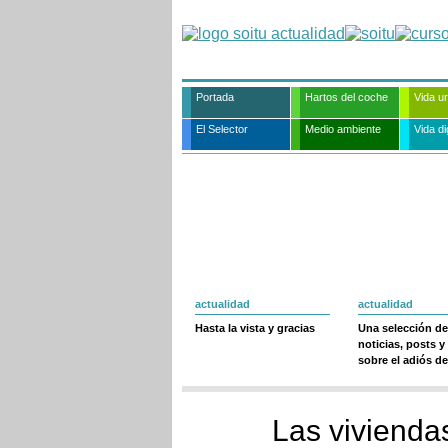
Portada
Hartos del coche
Vida u
El Selector
Medio ambiente
Vida dig
actualidad
actualidad
Hasta la vista y gracias
Una selección de
noticias, posts y
sobre el adiós de
Las vivienda