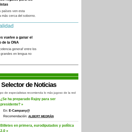
istas
s países ven esta
a más cerca del soborno.
alidad
es vuelve a ganar el
o de la ONA
xcelencia general' entre los
 grandes en lengua no
.
po de especialistas recomienda lo más jugoso de la red
¿Se ha preparado Rajoy para ser
presidente? »
En:
E-Campany@
Recomendación:
ALBERT MEDRÁN
Billetes en primera, eurodiputados y política
2.0 »