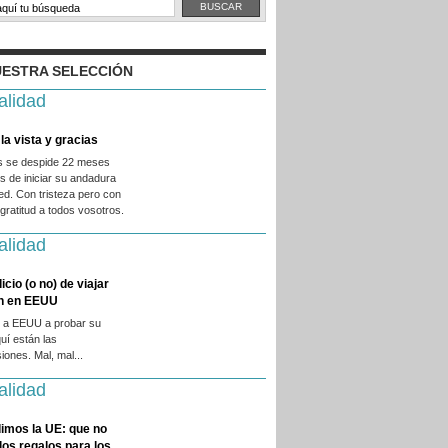
ESTRA SELECCIÓN
alidad
la vista y gracias
es se despide 22 meses
 de iniciar su andadura
ed. Con tristeza pero con
ratitud a todos vosotros.
alidad
licio (o no) de viajar
en en EEUU
 a EEUU a probar su
quí están las
iones. Mal, mal...
alidad
imos la UE: que no
 los regalos para los