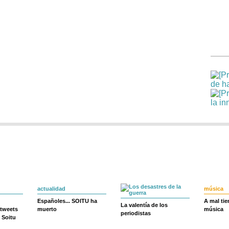
actualidad
música
Españoles... SOITU ha
A mal ti
La valentía de los
 tweets
muerto
música
periodistas
 Soitu