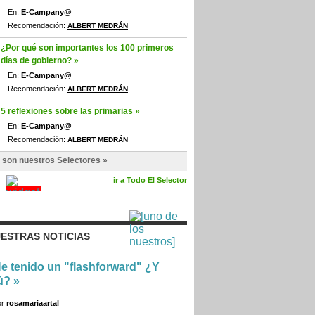
En:
E-Campany@
Recomendación:
ALBERT MEDRÁN
¿Por qué son importantes los 100 primeros
días de gobierno? »
En:
E-Campany@
Recomendación:
ALBERT MEDRÁN
5 reflexiones sobre las primarias »
En:
E-Campany@
Recomendación:
ALBERT MEDRÁN
 son nuestros Selectores »
ir a Todo El Selector
ESTRAS NOTICIAS
e tenido un "flashforward" ¿Y
ú?
»
or
rosamariaartal