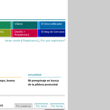
Vídeos
El Descodificador
mía
Diseño +
El blog de Gervasio
Arquitectura
Iniciar sesión
|
Registrarse
|
¿Por qué registrarse?
actualidad
empo, buena
Mi peregrinaje en busca
de la píldora postcoital
AR
Por palabras
Por tema
Por fecha