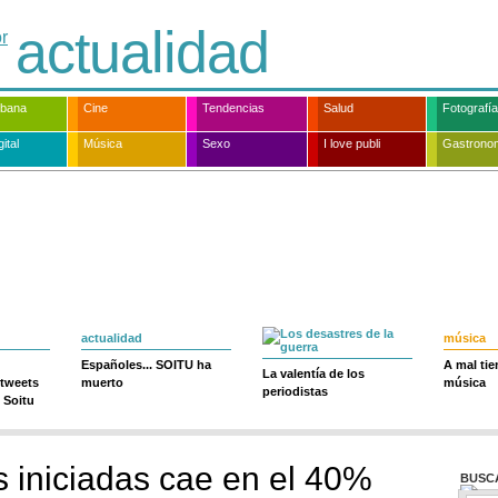
actualidad
rbana
Cine
Tendencias
Salud
Fotografía
ital
Música
Sexo
I love publi
Gastrono
actualidad
música
Españoles... SOITU ha
A mal ti
La valentía de los
 tweets
muerto
música
periodistas
 Soitu
s iniciadas cae en el 40%
BUSC