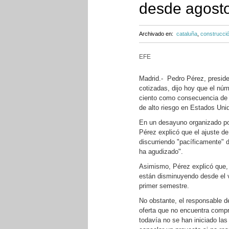
desde agosto 
Archivado en:
cataluña
,
construcci
EFE
Madrid.- Pedro Pérez, presiden
cotizadas, dijo hoy que el nú
ciento como consecuencia de la
de alto riesgo en Estados Uni
En un desayuno organizado po
Pérez explicó que el ajuste de
discurriendo "pacíficamente" 
ha agudizado".
Asimismo, Pérez explicó que, 
están disminuyendo desde el ve
primer semestre.
No obstante, el responsable d
oferta que no encuentra compr
todavía no se han iniciado las