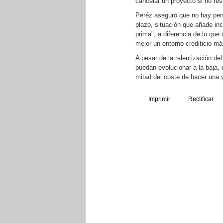
cancelar un proyecto si no res
Peréz aseguró que no hay pers
plazo, situación que añade inc
prima", a diferencia de lo qu
mejor un entorno crediticio más
A pesar de la ralentización de
puedan evolucionar a la baja, 
mitad del coste de hacer una 
Imprimir
Rectificar