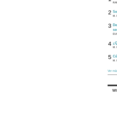
RA
2
Se
M. 
3
De
se
EU
4
¿Q
M. 
5
Có
M. 
Ver má
W