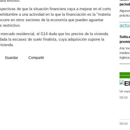
ulta exitoso.
period
pectivas de que la situación financiera vaya a mejorar en el corto
Alguno
ertidumbre a una actividad en la que la financiación es la "materia
práctic
e ocurre en otros sectores de la economía que pueden aguantar
actu
 restrictivo.
l mercado residencial, el G14 duda que los precios de la vivienda
Soitu.
dada la escasez de suelo finalista, cuya adquisición supone la
premi
vivienda.
A la 'e
medios
Guardar
Compartir
inglesa
Un equi
08:50
09:03