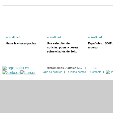
actualidad
actualidad
actualidad
Hasta la vista y gracias
Una selección de
Españoles... SOIT
noticias, posts y tweets
muerto
sobre el adiós de Soitu
Micromedios Digitales S.L.
|
RSS
Qué es soitu.es
|
Quiénes somos
|
Contacto
|