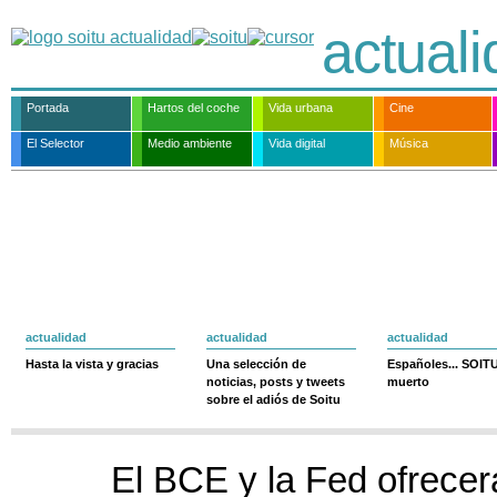
actual
Portada
Hartos del coche
Vida urbana
Cine
El Selector
Medio ambiente
Vida digital
Música
actualidad
actualidad
actualidad
Hasta la vista y gracias
Una selección de
Españoles... SOIT
noticias, posts y tweets
muerto
sobre el adiós de Soitu
El BCE y la Fed ofrecer