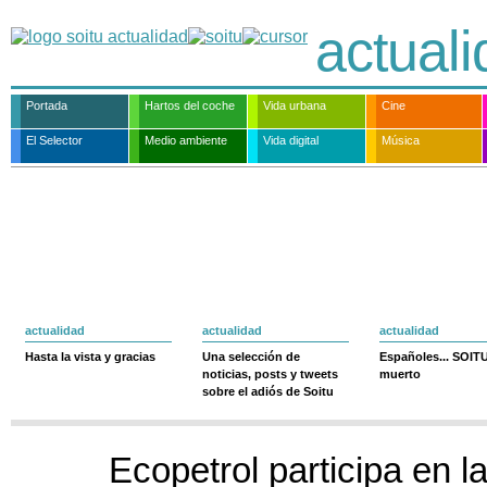
actual
Portada
Hartos del coche
Vida urbana
Cine
El Selector
Medio ambiente
Vida digital
Música
actualidad
actualidad
actualidad
Hasta la vista y gracias
Una selección de
Españoles... SOIT
noticias, posts y tweets
muerto
sobre el adiós de Soitu
Ecopetrol participa en l