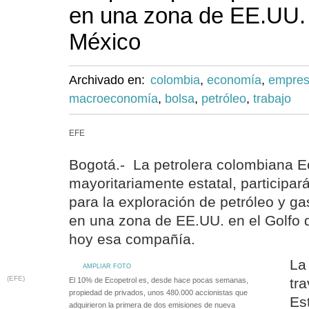
en una zona de EE.UU. 
México
Archivado en:
colombia
,
economía
,
empre
macroeconomía
,
bolsa
,
petróleo
,
trabajo
EFE
Bogotá.- La petrolera colombiana E
mayoritariamente estatal, participa
para la exploración de petróleo y g
en una zona de EE.UU. en el Golfo 
hoy esa compañía.
La
AMPLIAR FOTO
(EFE)
tra
El 10% de Ecopetrol es, desde hace pocas semanas,
propiedad de privados, unos 480.000 accionistas que
Es
adquirieron la primera de dos emisiones de nueva