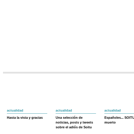
actualidad
actualidad
actualidad
Hasta la vista y gracias
Una selección de
Españoles... SOIT
noticias, posts y tweets
muerto
sobre el adiós de Soitu