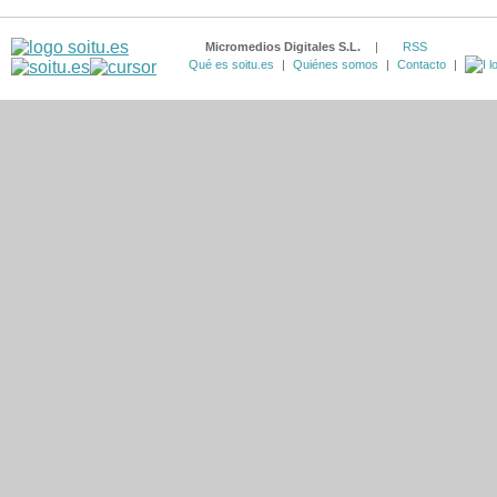
Micromedios Digitales S.L.
|
RSS
Qué es soitu.es
|
Quiénes somos
|
Contacto
|