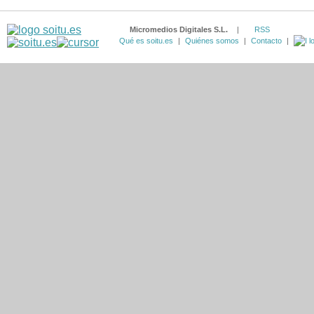
Micromedios Digitales S.L.
|
RSS
Qué es soitu.es
|
Quiénes somos
|
Contacto
|