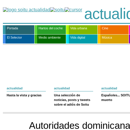
actual
Portada
Hartos del coche
Vida urbana
Cine
El Selector
Medio ambiente
Vida digital
Música
actualidad
actualidad
actualidad
Hasta la vista y gracias
Una selección de
Españoles... SOIT
noticias, posts y tweets
muerto
sobre el adiós de Soitu
Autoridades dominicana