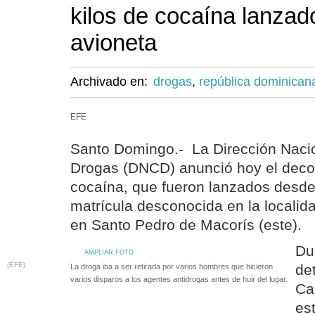
kilos de cocaína lanza
avioneta
Archivado en:
drogas
,
república dominican
EFE
Santo Domingo.- La Dirección Nacio
Drogas (DNCD) anunció hoy el deco
cocaína, que fueron lanzados desde
matrícula desconocida en la locali
en Santo Pedro de Macorís (este).
Du
AMPLIAR FOTO
(EFE)
de
La droga iba a ser retirada por varios hombres que hicieron
varios disparos a los agentes antidrogas antes de huir del lugar.
Ca
es