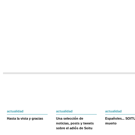
actualidad
actualidad
actualidad
Hasta la vista y gracias
Una selección de
Españoles... SOIT
noticias, posts y tweets
muerto
sobre el adiós de Soitu