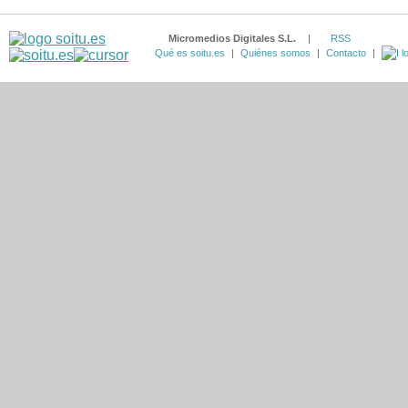
Micromedios Digitales S.L.
|
RSS
Qué es soitu.es
|
Quiénes somos
|
Contacto
|