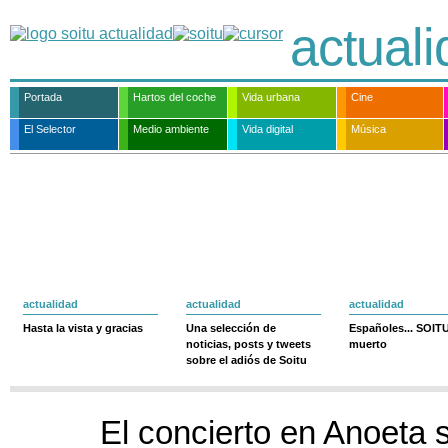
actual
Portada
Hartos del coche
Vida urbana
Cine
El Selector
Medio ambiente
Vida digital
Música
actualidad
actualidad
actualidad
Hasta la vista y gracias
Una selección de
Españoles... SOIT
noticias, posts y tweets
muerto
sobre el adiós de Soitu
El concierto en Anoeta 