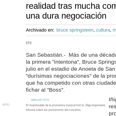
realidad tras mucha co
una dura negociación
Archivado en:
bruce springsteen
,
cultura
,
m
EFE
San Sebastián.- Más de una décad
la primera "intentona", Bruce Spring
julio en el estadio de Anoeta de Sa
"durísimas negociaciones" de la pro
que ha competido con otras ciudad
fichar al "Boss".
Iñ
AMPLIAR FOTO
(EFE)
re
El responsable de la promotora musical Get In, Iñigo Argomániz,
informa sobre los pormenores del concierto.
pr