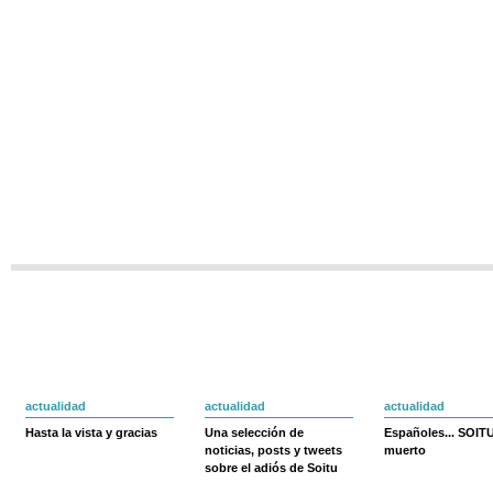
actualidad
actualidad
actualidad
Hasta la vista y gracias
Una selección de
Españoles... SOIT
noticias, posts y tweets
muerto
sobre el adiós de Soitu