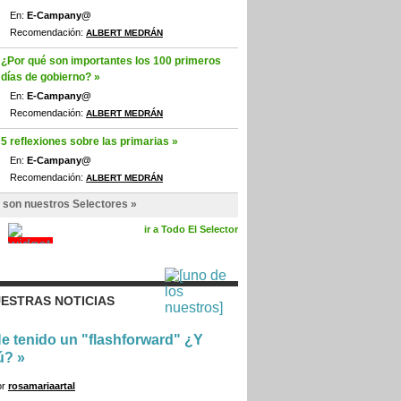
En:
E-Campany@
Recomendación:
ALBERT MEDRÁN
¿Por qué son importantes los 100 primeros
días de gobierno? »
En:
E-Campany@
Recomendación:
ALBERT MEDRÁN
5 reflexiones sobre las primarias »
En:
E-Campany@
Recomendación:
ALBERT MEDRÁN
 son nuestros Selectores »
ir a Todo El Selector
ESTRAS NOTICIAS
e tenido un "flashforward" ¿Y
ú?
»
or
rosamariaartal