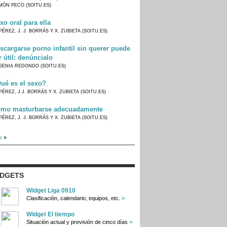
MÓN PECO (SOITU.ES)
xo oral para ella
PÉREZ, J. J. BORRÁS Y X. ZUBIETA (SOITU.ES)
scargarse porno infantil sin querer puede
r útil: denúncialo
GENIA REDONDO (SOITU.ES)
ué es el sexo?
PÉREZ, J.J. BORRÁS Y X. ZUBIETA (SOITU.ES)
mo masturbarse adecuadamente
PÉREZ, J. J. BORRÁS Y X. ZUBIETA (SOITU.ES)
s
»
IDGETS
Widget Liga 0910
»
Clasificación, calendario, equipos, etc.
Widget El tiempo
»
Situación actual y previsión de cinco días