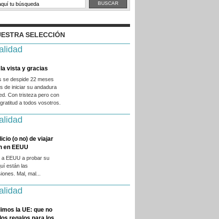
ESTRA SELECCIÓN
alidad
la vista y gracias
es se despide 22 meses
 de iniciar su andadura
ed. Con tristeza pero con
ratitud a todos vosotros.
alidad
licio (o no) de viajar
en en EEUU
 a EEUU a probar su
quí están las
iones. Mal, mal...
alidad
imos la UE: que no
 los regalos para los