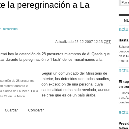
e la peregrinación a La
NU
actu
s
,
terrorismo
Hasta 
Actualizado
23-12-2007 12:13
CET
Soitu.
después
firmó hoy la detención de 28 presuntos miembros de Al Qaeda que
en la R
stas durante la peregrinación o "Hach" de los musulmanes a la
mucha g
actu
Según un comunicado del Ministerio de
Interior, los detenidos son todos saudíes,
etención de 28 presuntos
El sup
con excepción de una persona, cuya
n atentar durante la
en tr
nacionalidad no ha sido revelada, aunque
la ciudad de La Meca. En la
Fuimos
se cree que es de un país árabe.
 día 21 en La Meca.
tren. A
conclus
Guardar
Compartir
actu
Presid
falten