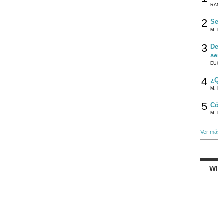
RA
2
Se
M. 
3
De
se
EU
4
¿Q
M. 
5
Có
M. 
Ver má
W