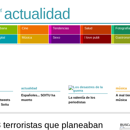
actualidad
rbana
Cine
Tendencias
Salud
Fotografía
ital
Música
Sexo
I love publi
Gastrono
actualidad
música
Españoles... SOITU ha
A mal ti
La valentía de los
 tweets
muerto
música
periodistas
 Soitu
 terroristas que planeaban
BUSC