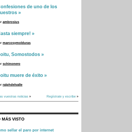
onfesiones de uno de los
uestros
»
or
ambrosius
asta siempre!
»
or
marcosymolduras
oitu, Somostodos
»
or
schinonero
oitu muere de éxito
»
or
ralphdelvalle
as vuestras noticias
»
Regístrate y escribe
»
 MÁS VISTO
mo sellar el paro por internet