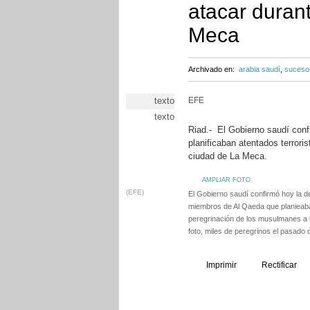
atacar durant
Meca
Archivado en:
arabia saudí
,
suceso
texto
EFE
texto
Riad.- El Gobierno saudí con
planificaban atentados terrori
ciudad de La Meca.
AMPLIAR FOTO
(EFE)
El Gobierno saudí confirmó hoy la d
miembros de Al Qaeda que planieaba
peregrinación de los musulmanes a 
foto, miles de peregrinos el pasado
Imprimir
Rectificar