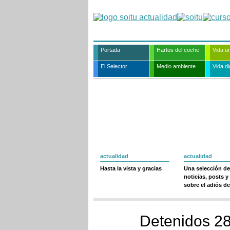
Portada
Hartos del coche
Vida u
El Selector
Medio ambiente
Vida dig
actualidad
actualidad
Hasta la vista y gracias
Una selección de
noticias, posts y
sobre el adiós de
Detenidos 28