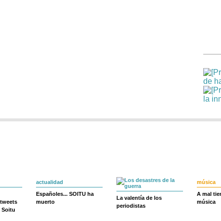
actualidad
música
Españoles... SOITU ha
A mal ti
La valentía de los
 tweets
muerto
música
periodistas
 Soitu