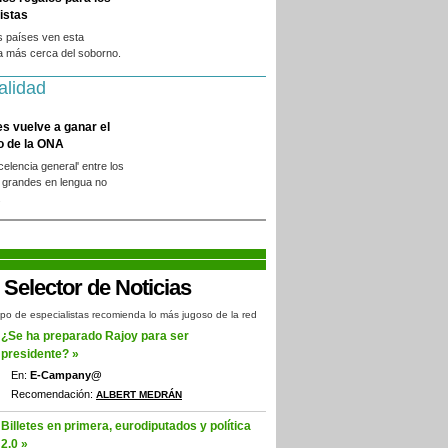
istas
s países ven esta
a más cerca del soborno.
alidad
es vuelve a ganar el
o de la ONA
xcelencia general' entre los
 grandes en lengua no
.
po de especialistas recomienda lo más jugoso de la red
¿Se ha preparado Rajoy para ser
presidente? »
En:
E-Campany@
Recomendación:
ALBERT MEDRÁN
Billetes en primera, eurodiputados y política
2.0 »