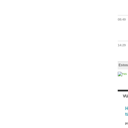
08:49
14:29
Estos
VU
H
t
p