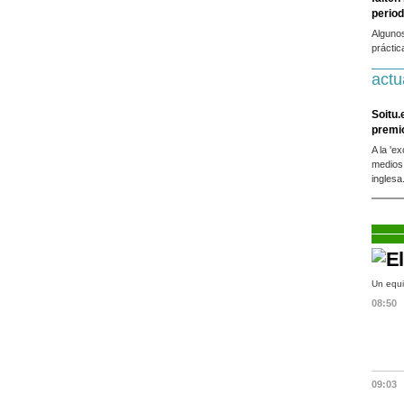
period
Alguno
práctic
actu
Soitu.
premi
A la 'e
medios
inglesa
Un equi
08:50
09:03