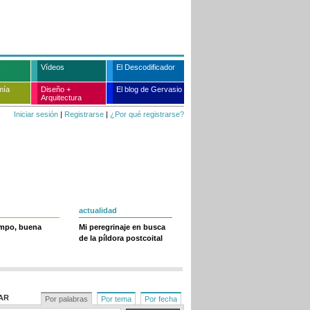
Vídeos
El Descodificador
mía
Diseño +
El blog de Gervasio
Arquitectura
Iniciar sesión
|
Registrarse
|
¿Por qué registrarse?
actualidad
empo, buena
Mi peregrinaje en busca
de la píldora postcoital
AR
Por palabras
Por tema
Por fecha