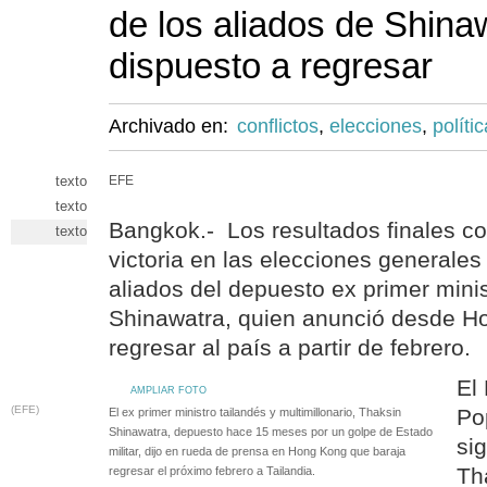
de los aliados de Shina
dispuesto a regresar
Archivado en:
conflictos
,
elecciones
,
polític
texto
EFE
texto
Bangkok.- Los resultados finales co
texto
victoria en las elecciones generales
aliados del depuesto ex primer mini
Shinawatra, quien anunció desde 
regresar al país a partir de febrero.
El
AMPLIAR FOTO
(EFE)
Po
El ex primer ministro tailandés y multimillonario, Thaksin
Shinawatra, depuesto hace 15 meses por un golpe de Estado
sig
militar, dijo en rueda de prensa en Hong Kong que baraja
Th
regresar el próximo febrero a Tailandia.