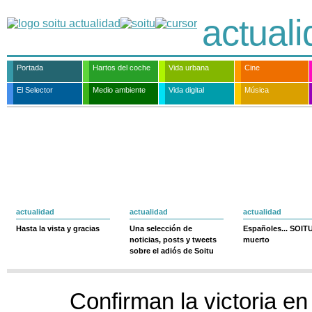
actual
Portada
Hartos del coche
Vida urbana
Cine
El Selector
Medio ambiente
Vida digital
Música
actualidad
actualidad
actualidad
Hasta la vista y gracias
Una selección de
Españoles... SOIT
noticias, posts y tweets
muerto
sobre el adiós de Soitu
Confirman la victoria en