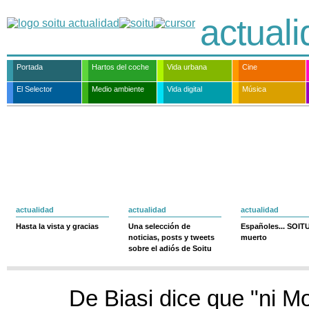
actual
Portada
Hartos del coche
Vida urbana
Cine
El Selector
Medio ambiente
Vida digital
Música
actualidad
actualidad
actualidad
Hasta la vista y gracias
Una selección de
Españoles... SOIT
noticias, posts y tweets
muerto
sobre el adiós de Soitu
De Biasi dice que "ni Mo