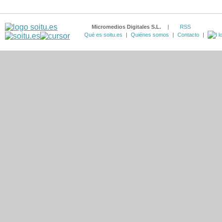
Micromedios Digitales S.L.
|
RSS
Qué es soitu.es
|
Quiénes somos
|
Contacto
|