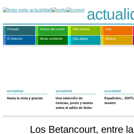
actual
Portada
Hartos del coche
Vida urbana
Cine
El Selector
Medio ambiente
Vida digital
Música
actualidad
actualidad
actualidad
Hasta la vista y gracias
Una selección de
Españoles... SOIT
noticias, posts y tweets
muerto
sobre el adiós de Soitu
Los Betancourt, entre la