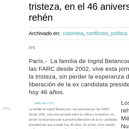
tristeza, en el 46 aniver
rehén
Archivado en:
colombia
,
conflictos
,
política
EFE
París.- La familia de Ingrid Betanco
las FARC desde 2002, vive esta jorn
la tristeza, sin perder la esperanza 
liberación de la ex candidata presid
hoy 46 años.
Lo
AMPLIAR FOTO
(EFE)
re
La familia de Ingrid Betancourt, secuestrada por las FARC
desde 2002, vive esta jornada entre la cólera y la tristeza, sin
Mé
perder la esperanza de la próxima liberación de la ex candidata
Nu
presidencial, que cumple hoy 46 años. En la foto, el ex marido