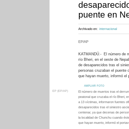
desaparecido
puente en N
Archivado en:
internacional
EP/AP
KATMANDÚ.- El número de mue
río Bheri, en el oeste de Nepa
de desaparecidos tras el sini
personas cruzaban el puente 
que hayan muerto, informó el 
AMPLIAR FOTO
EP (EP/AP)
El número de muertos tras el derru
peatonal que cruzaba el río Bheri, 
a 13 víctimas, informaron fuentes of
desaparecidos tras el siniestro asc
centenar, ya que decenas de perso
la localidad de Chunchu cuando ést
que hayan muerto, informó el portav