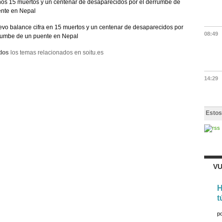
os 15 muertos y un centenar de desaparecidos por el derrumbe de
nte en Nepal
vo balance cifra en 15 muertos y un centenar de desaparecidos por
08:49
rumbe de un puente en Nepal
dos
los temas relacionados en soitu.es
14:29
Estos
VU
H
t
p