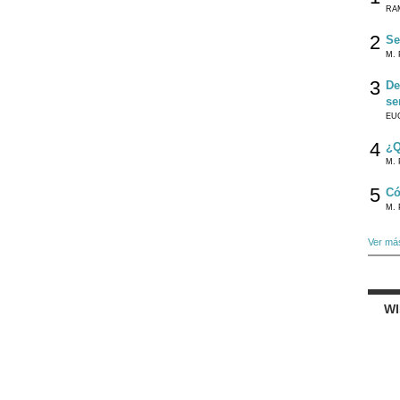
RA
2
Se
M. 
3
De
se
EU
4
¿Q
M. 
5
Có
M. 
Ver má
W