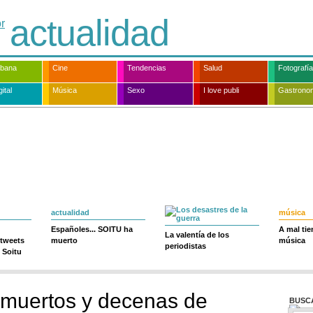
actualidad
rbana
Cine
Tendencias
Salud
Fotografía
ital
Música
Sexo
I love publi
Gastrono
actualidad
música
Españoles... SOITU ha
A mal ti
La valentía de los
 tweets
muerto
música
periodistas
 Soitu
 muertos y decenas de
BUSC