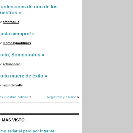
onfesiones de uno de los
uestros
»
or
ambrosius
asta siempre!
»
or
marcosymolduras
oitu, Somostodos
»
or
schinonero
oitu muere de éxito
»
or
ralphdelvalle
as vuestras noticias
»
Regístrate y escribe
»
 MÁS VISTO
mo sellar el paro por internet