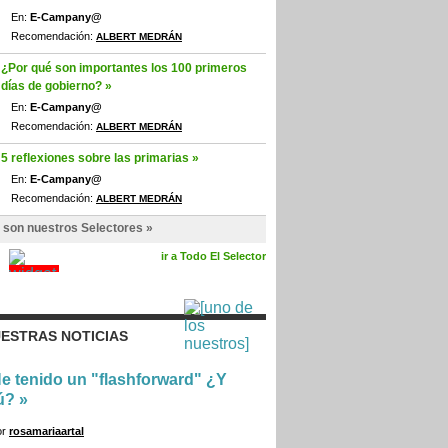
En:
E-Campany@
Recomendación:
ALBERT MEDRÁN
¿Por qué son importantes los 100 primeros
días de gobierno? »
En:
E-Campany@
Recomendación:
ALBERT MEDRÁN
5 reflexiones sobre las primarias »
En:
E-Campany@
Recomendación:
ALBERT MEDRÁN
 son nuestros Selectores »
ir a Todo El Selector
ESTRAS NOTICIAS
e tenido un "flashforward" ¿Y
ú?
»
or
rosamariaartal