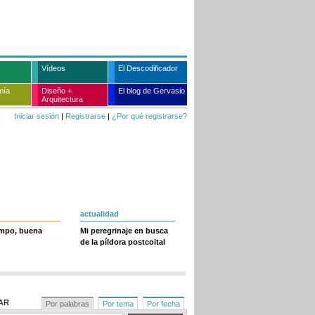
Vídeos
El Descodificador
mía
Diseño +
El blog de Gervasio
Arquitectura
Iniciar sesión
|
Registrarse
|
¿Por qué registrarse?
actualidad
empo, buena
Mi peregrinaje en busca
de la píldora postcoital
AR
Por palabras
Por tema
Por fecha