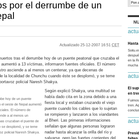
s por el derrumbe de un
epal
NU
actu
Hasta 
Actualizado
25-12-2007 16:51
CET
Soitu.
después
rtos tras el derrumbe hoy de un puente peatonal que cruzaba el
en la R
l aumentó a 13 víctimas, informaron fuentes oficiales. El número
mucha g
estro asciende a al menos un centenar, ya que decenas de
actu
de la localidad de Chunchu cuando éste se desplomó, y se teme
portavoz policial Naresh Shakya.
El sup
Según explicó Shakya, una multitud se
en tr
había dado cita en la zona debido a una
mbe hoy de un puente
Fuimos
fiesta local y estaban cruzando el viejo
en el oeste de Nepal aumentó
tren. A
puente cuando los cables que lo sujetan
iciales. El número de
conclus
se rompieron y lanzaron a los viandantes
iende a al menos un
al Bheri. Las primeras informaciones
actu
nas cruzaban el puente de
señalan que algunas personas lograron
e se desplomó, y se teme
nadar hasta alcanzar la orilla del río y
oz policial Naresh Shakya.
Presid
salvarse, pero las fuertes corrientes del
falten