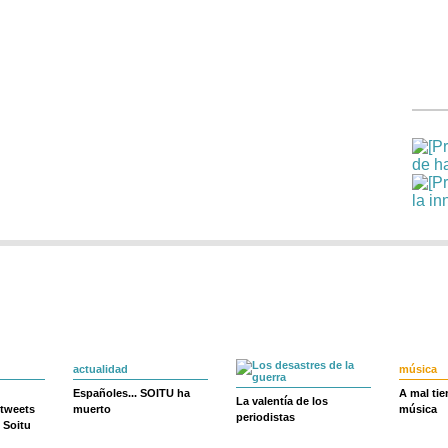
actualidad
música
Españoles... SOITU ha
A mal ti
La valentía de los
 tweets
muerto
música
periodistas
 Soitu