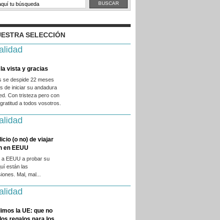
ESTRA SELECCIÓN
alidad
la vista y gracias
es se despide 22 meses
 de iniciar su andadura
ed. Con tristeza pero con
ratitud a todos vosotros.
alidad
licio (o no) de viajar
en en EEUU
 a EEUU a probar su
quí están las
iones. Mal, mal...
alidad
imos la UE: que no
 los regalos para los