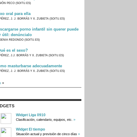
MÓN PECO (SOITU.ES)
xo oral para ella
PÉREZ, J. J. BORRÁS Y X. ZUBIETA (SOITU.ES)
scargarse porno infantil sin querer puede
r útil: denúncialo
GENIA REDONDO (SOITU.ES)
ué es el sexo?
PÉREZ, J.J. BORRÁS Y X. ZUBIETA (SOITU.ES)
mo masturbarse adecuadamente
PÉREZ, J. J. BORRÁS Y X. ZUBIETA (SOITU.ES)
s
»
IDGETS
Widget Liga 0910
»
Clasificación, calendario, equipos, etc.
Widget El tiempo
»
Situación actual y previsión de cinco días