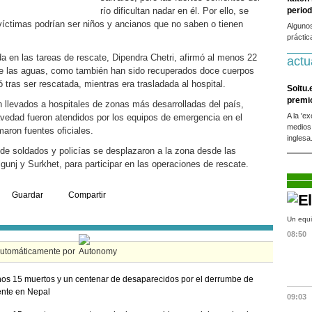
río dificultan nadar en él. Por ello, se
period
víctimas podrían ser niños y ancianos que no saben o tienen
Alguno
práctic
a en las tareas de rescate, Dipendra Chetri, afirmó al menos 22
actu
de las aguas, como también han sido recuperados doce cuerpos
ó tras ser rescatada, mientras era trasladada al hospital.
Soitu.
premi
 llevados a hospitales de zonas más desarrolladas del país,
A la 'e
vedad fueron atendidos por los equipos de emergencia en el
medios
aron fuentes oficiales.
inglesa
 de soldados y policías se desplazaron a la zona desde las
unj y Surkhet, para participar en las operaciones de rescate.
Guardar
Compartir
Un equi
08:50
automáticamente por
os 15 muertos y un centenar de desaparecidos por el derrumbe de
nte en Nepal
09:03