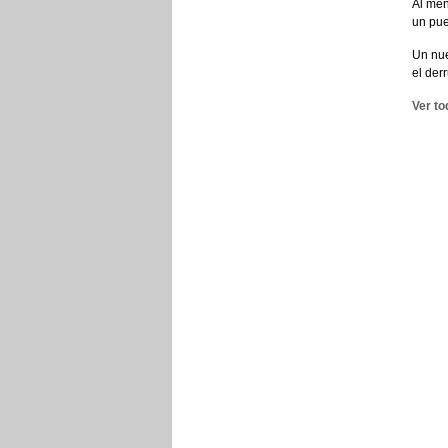
Al men
un pue
Un nue
el der
Ver to