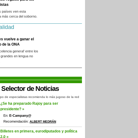
istas
s países ven esta
a más cerca del soborno.
alidad
es vuelve a ganar el
o de la ONA
xcelencia general' entre los
 grandes en lengua no
.
po de especialistas recomienda lo más jugoso de la red
¿Se ha preparado Rajoy para ser
presidente? »
En:
E-Campany@
Recomendación:
ALBERT MEDRÁN
Billetes en primera, eurodiputados y política
2.0 »