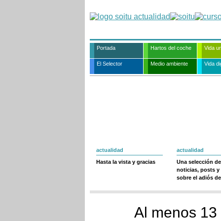
Portada
Hartos del coche
Vida u
El Selector
Medio ambiente
Vida dig
actualidad
actualidad
Hasta la vista y gracias
Una selección de
noticias, posts y
sobre el adiós de
Al menos 13