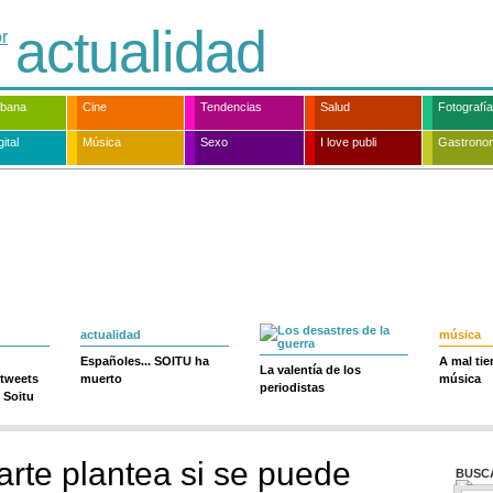
actualidad
rbana
Cine
Tendencias
Salud
Fotografía
ital
Música
Sexo
I love publi
Gastrono
actualidad
música
Españoles... SOITU ha
A mal ti
La valentía de los
 tweets
muerto
música
periodistas
 Soitu
arte plantea si se puede
BUSC