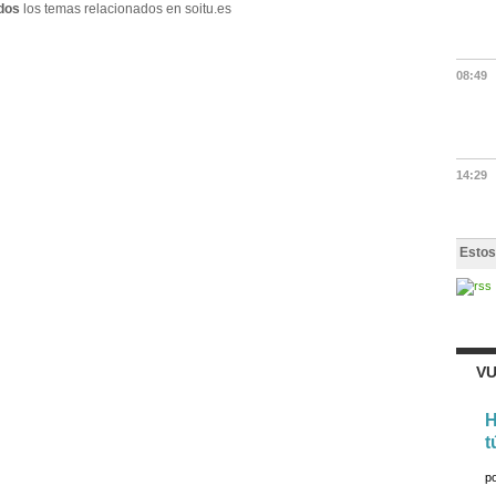
dos
los temas relacionados en soitu.es
08:49
14:29
Estos
VU
H
t
p