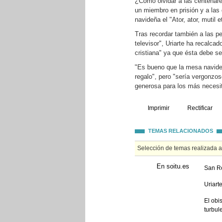
¿Cómo olvidar a las centenar
un miembro en prisión y a las
navideña el "Ator, ator, mutil 
Tras recordar también a las p
televisor", Uriarte ha recalc
cristiana" ya que ésta debe ser
"Es bueno que la mesa navideñ
regalo", pero "sería vergonzos
generosa para los más necesit
Imprimir
Rectificar
TEMAS RELACIONADOS
Selección de temas realizada 
En soitu.es
San R
Uriart
El obi
turbul