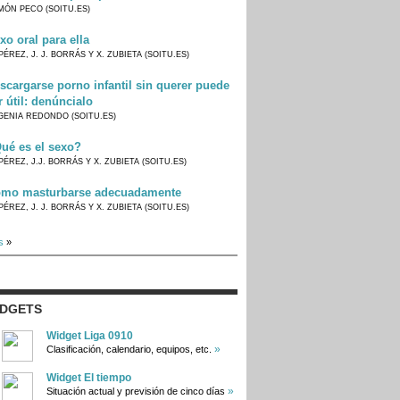
MÓN PECO (SOITU.ES)
xo oral para ella
PÉREZ, J. J. BORRÁS Y X. ZUBIETA (SOITU.ES)
scargarse porno infantil sin querer puede
r útil: denúncialo
GENIA REDONDO (SOITU.ES)
ué es el sexo?
PÉREZ, J.J. BORRÁS Y X. ZUBIETA (SOITU.ES)
mo masturbarse adecuadamente
PÉREZ, J. J. BORRÁS Y X. ZUBIETA (SOITU.ES)
s
»
IDGETS
Widget Liga 0910
»
Clasificación, calendario, equipos, etc.
Widget El tiempo
»
Situación actual y previsión de cinco días