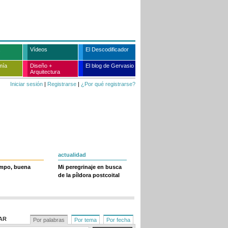
Vídeos
El Descodificador
mía
Diseño +
El blog de Gervasio
Arquitectura
Iniciar sesión
|
Registrarse
|
¿Por qué registrarse?
actualidad
empo, buena
Mi peregrinaje en busca
de la píldora postcoital
AR
Por palabras
Por tema
Por fecha