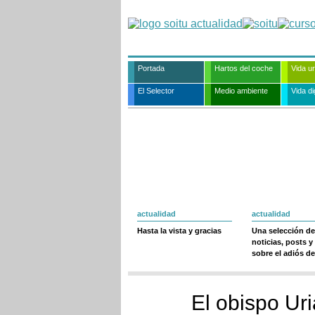
Portada
Hartos del coche
Vida u
El Selector
Medio ambiente
Vida dig
actualidad
actualidad
Hasta la vista y gracias
Una selección de
noticias, posts y
sobre el adiós de
El obispo Uri