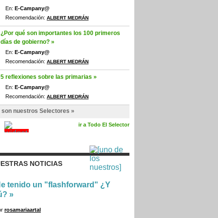
En:
E-Campany@
Recomendación:
ALBERT MEDRÁN
¿Por qué son importantes los 100 primeros
días de gobierno? »
En:
E-Campany@
Recomendación:
ALBERT MEDRÁN
5 reflexiones sobre las primarias »
En:
E-Campany@
Recomendación:
ALBERT MEDRÁN
 son nuestros Selectores »
ir a Todo El Selector
ESTRAS NOTICIAS
e tenido un "flashforward" ¿Y
ú?
»
or
rosamariaartal