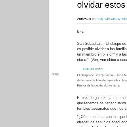
olvidar estos
Archivado en:
eta
,
país vasco
,
relig
EFE
San Sebastián.- El obispo de
es posible olvidar a las fami
un miembro en prisión" y a las 
etxera'" (Ven, ven chico a cas
AMPLIAR FOTO
(EFE)
El obispo de San Sebastián, Juan M
de la misa de Navidad que ofició hoy
Pastor de la capital donostiarra.
El prelado guipuzcoano se ha 
que tenemos de hacer cuanto e
terribles asesinatos que nos 
"¿Cómo no llorar con los que 
ofrecer los servicios adecuado