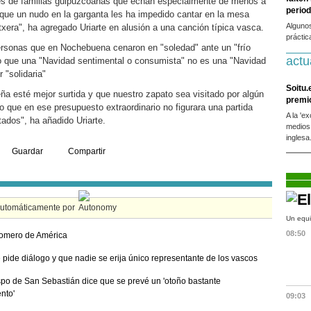
es de familias guipuzcoanas que echan especialmente de menos a
period
 que un nudo en la garganta les ha impedido cantar en la mesa
Alguno
etxera", ha agregado Uriarte en alusión a una canción típica vasca.
práctic
ersonas que en Nochebuena cenaron en "soledad" ante un "frío
actu
ado que una "Navidad sentimental o consumista" no es una "Navidad
 "solidaria"
Soitu.
a esté mejor surtida y que nuestro zapato sea visitado por algún
premi
o que en ese presupuesto extraordinario no figurara una partida
A la 'e
ados", ha añadido Uriarte.
medios
inglesa
Guardar
Compartir
automáticamente por
Un equi
08:50
omero de América
e pide diálogo y que nadie se erija único representante de los vascos
spo de San Sebastián dice que se prevé un 'otoño bastante
ento'
09:03