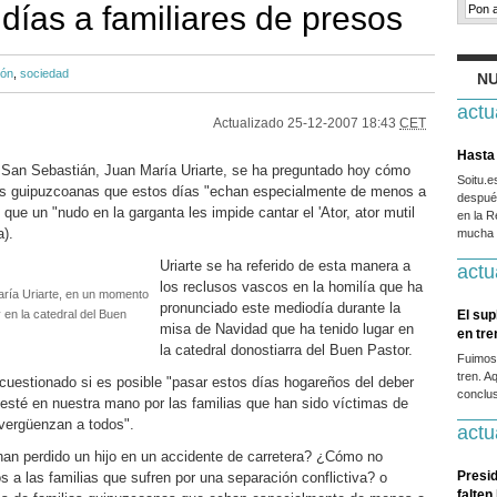
 días a familiares de presos
ión
,
sociedad
NU
actu
Actualizado
25-12-2007 18:43
CET
Hasta 
 San Sebastián, Juan María Uriarte, se ha preguntado hoy cómo
Soitu.
lias guipuzcoanas que estos días "echan especialmente de menos a
después
que un "nudo en la garganta les impide cantar el 'Ator, ator mutil
en la R
a).
mucha g
Uriarte se ha referido de esta manera a
actu
los reclusos vascos en la homilía que ha
aría Uriarte, en un momento
pronunciado este mediodía durante la
 en la catedral del Buen
El sup
misa de Navidad que ha tenido lugar en
en tr
la catedral donostiarra del Buen Pastor.
Fuimos
tren. A
cuestionado si es posible "pasar estos días hogareños del deber
conclus
sté en nuestra mano por las familias que han sido víctimas de
avergüenzan a todos".
actu
han perdido un hijo en un accidente de carretera? ¿Cómo no
Presid
s a las familias que sufren por una separación conflictiva? o
falten