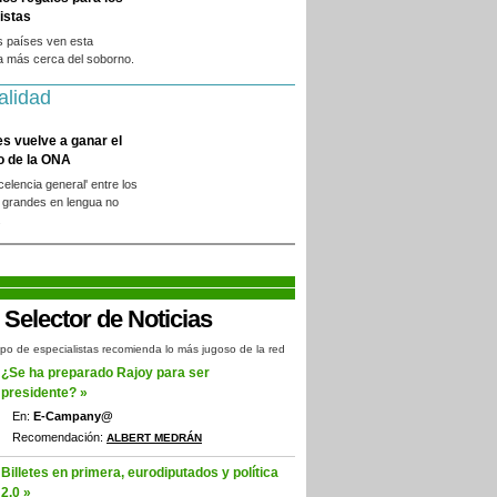
istas
s países ven esta
a más cerca del soborno.
alidad
es vuelve a ganar el
o de la ONA
xcelencia general' entre los
 grandes en lengua no
.
po de especialistas recomienda lo más jugoso de la red
¿Se ha preparado Rajoy para ser
presidente? »
En:
E-Campany@
Recomendación:
ALBERT MEDRÁN
Billetes en primera, eurodiputados y política
2.0 »