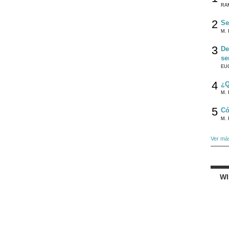
RA
2
Se
M. 
3
De
se
EU
4
¿Q
M. 
5
Có
M. 
Ver má
W