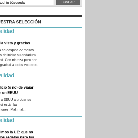
ESTRA SELECCIÓN
alidad
la vista y gracias
es se despide 22 meses
 de iniciar su andadura
ed. Con tristeza pero con
ratitud a todos vosotros.
alidad
licio (o no) de viajar
en en EEUU
 a EEUU a probar su
quí están las
iones. Mal, mal...
alidad
imos la UE: que no
 los regalos para los