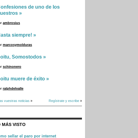
onfesiones de uno de los
uestros
»
or
ambrosius
asta siempre!
»
or
marcosymolduras
oitu, Somostodos
»
or
schinonero
oitu muere de éxito
»
or
ralphdelvalle
as vuestras noticias
»
Regístrate y escribe
»
 MÁS VISTO
mo sellar el paro por internet