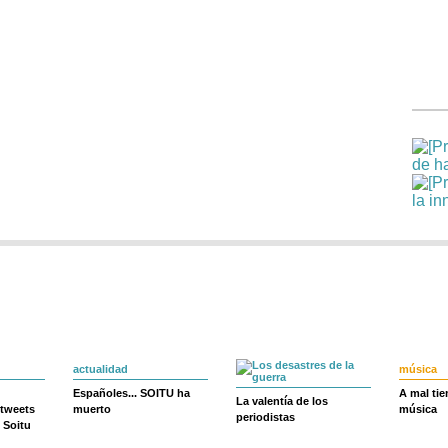
actualidad
música
Españoles... SOITU ha
A mal ti
La valentía de los
 tweets
muerto
música
periodistas
 Soitu