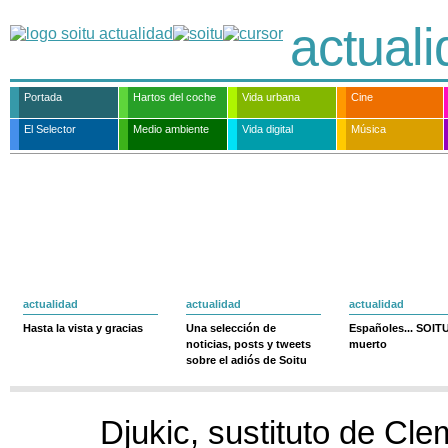
actual
Portada
Hartos del coche
Vida urbana
Cine
El Selector
Medio ambiente
Vida digital
Música
actualidad
actualidad
actualidad
Hasta la vista y gracias
Una selección de
Españoles... SOIT
noticias, posts y tweets
muerto
sobre el adiós de Soitu
Djukic, sustituto de Cle