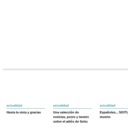
actualidad
actualidad
actualidad
Hasta la vista y gracias
Una selección de
Españoles... SOIT
noticias, posts y tweets
muerto
sobre el adiós de Soitu