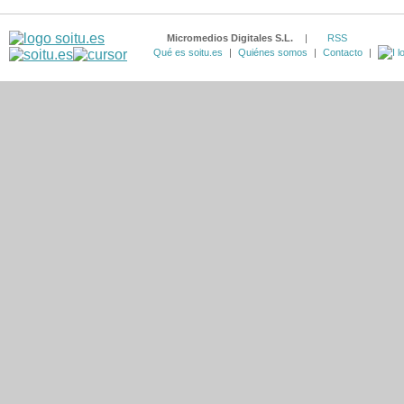
Micromedios Digitales S.L.
|
RSS
Qué es soitu.es
|
Quiénes somos
|
Contacto
|