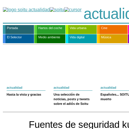
actual
Portada
Hartos del coche
Vida urbana
Cine
El Selector
Medio ambiente
Vida digital
Música
actualidad
actualidad
actualidad
Hasta la vista y gracias
Una selección de
Españoles... SOIT
noticias, posts y tweets
muerto
sobre el adiós de Soitu
Fuentes de seguridad k