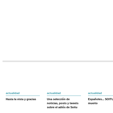
actualidad
actualidad
actualidad
Hasta la vista y gracias
Una selección de
Españoles... SOIT
noticias, posts y tweets
muerto
sobre el adiós de Soitu