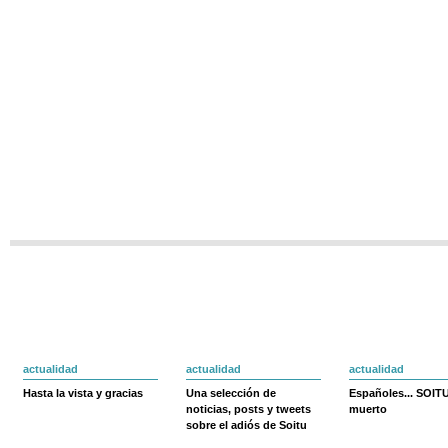
actualidad
actualidad
actualidad
Hasta la vista y gracias
Una selección de
Españoles... SOIT
noticias, posts y tweets
muerto
sobre el adiós de Soitu