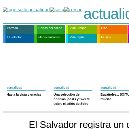
actual
Portada
Hartos del coche
Vida urbana
Cine
El Selector
Medio ambiente
Vida digital
Música
actualidad
actualidad
actualidad
Hasta la vista y gracias
Una selección de
Españoles... SOIT
noticias, posts y tweets
muerto
sobre el adiós de Soitu
El Salvador registra un d