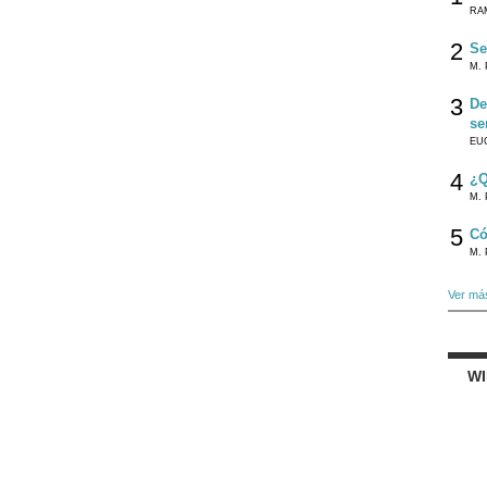
RA
2
Se
M. 
3
De
se
EU
4
¿Q
M. 
5
Có
M. 
Ver má
W