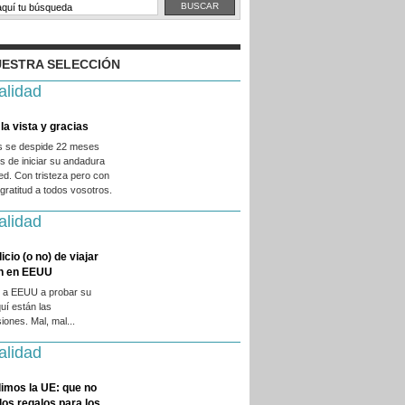
ESTRA SELECCIÓN
alidad
la vista y gracias
es se despide 22 meses
 de iniciar su andadura
ed. Con tristeza pero con
ratitud a todos vosotros.
alidad
licio (o no) de viajar
en en EEUU
 a EEUU a probar su
quí están las
iones. Mal, mal...
alidad
imos la UE: que no
 los regalos para los