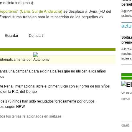
e milicia indígenas).
period
Reporteros" (Canal Sur de Andalucía)
se desplazó a Uvira (RD del
Alguno
práctic
ntreculturas trabajan para la reinserción de los pequeños ex
actu
Guardar
Compartir
Soitu.
premi
A la 'e
medios
inglesa
automáticamente por
nza una campaña para exigir a países que no utilicen a los niños
dos
te Penal Internacional abre el primer juicio con el horror de los niños
o en la R.D. del Congo
Un equi
08:50
os 175 niños han sido reclutados forzosamente por grupos
os, según HRW
dos
los temas relacionados en soitu.es
09:03