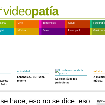
video
patía
rbana
Cine
Tendencias
Salud
Fotografía
ital
Música
Sexo
I love publi
Gastrono
actualidad
música
Españoles... SOITU ha
A mal ti
La valentía de los
 tweets
muerto
música
periodistas
 Soitu
 se hace, eso no se dice, eso
BUSC