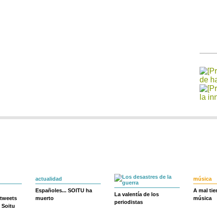
actualidad
música
Españoles... SOITU ha
A mal ti
La valentía de los
 tweets
muerto
música
periodistas
 Soitu