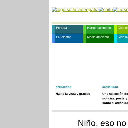
Portada
Hartos del coche
Vida u
El Selector
Medio ambiente
Vida dig
actualidad
actualidad
Hasta la vista y gracias
Una selección de
noticias, posts y
sobre el adiós de
Niño, eso no