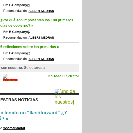
En:
E-Campany@
Recomendación:
ALBERT MEDRÁN
¿Por qué son importantes los 100 primeros
días de gobierno? »
En:
E-Campany@
Recomendación:
ALBERT MEDRÁN
5 reflexiones sobre las primarias »
En:
E-Campany@
Recomendación:
ALBERT MEDRÁN
 son nuestros Selectores »
ir a Todo El Selector
ESTRAS NOTICIAS
e tenido un "flashforward" ¿Y
ú?
»
or
rosamariaartal