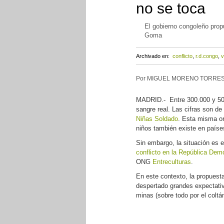
no se toca
El gobierno congoleño prop
Goma
Archivado en:
conflicto
,
r.d.congo
,
v
Por MIGUEL MORENO TORRE
MADRID.- Entre 300.000 y 500.
sangre real. Las cifras son de
Niñas Soldado
. Esta misma o
niños también existe en paíse
Sin embargo, la situación es 
conflicto en la República Dem
ONG
Entreculturas
.
En este contexto, la propuest
despertado grandes expectativa
minas (sobre todo por el coltá