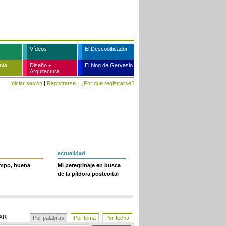
Vídeos
El Descodificador
mía
Diseño +
El blog de Gervasio
Arquitectura
Iniciar sesión
|
Registrarse
|
¿Por qué registrarse?
actualidad
empo, buena
Mi peregrinaje en busca
de la píldora postcoital
AR
Por palabras
Por tema
Por fecha