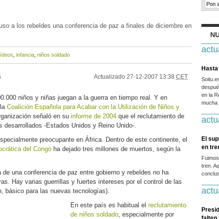
uso a los rebeldes una conferencia de paz a finales de diciembre en
NU
actu
ídeos
,
infancia
,
niños soldado
Hasta 
S
Actualizado
27-12-2007 13:38
CET
Soitu.
después
en la R
000 niños y niñas juegan a la guerra en tiempo real. Y en
mucha g
 la
Coalición Española para Acabar con la Utilización de Niños y
rganización señaló en su
informe de 2004
que el reclutamiento de
actu
s desarrollados -Estados Unidos y Reino Unido-.
El sup
especialmente preocupante en África. Dentro de este continente, el
en tr
ocrática del Congo
ha dejado tres millones de muertos, según la
Fuimos
tren. A
a de una conferencia de paz entre gobierno y rebeldes no ha
conclus
s. Hay varias guerrillas y fuertes intereses por el control de las
actu
n, básico para las nuevas tecnologías).
En este país es habitual el
reclutamiento
Presid
de niños soldado
, especialmente por
falten