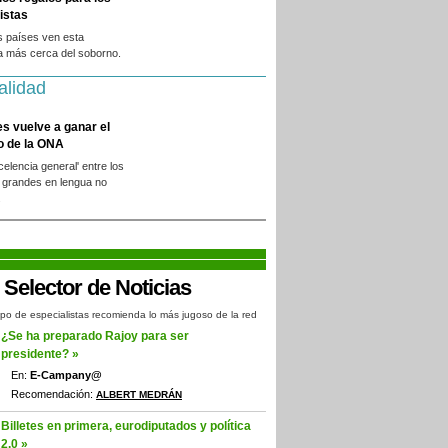
istas
s países ven esta
a más cerca del soborno.
alidad
es vuelve a ganar el
o de la ONA
xcelencia general' entre los
 grandes en lengua no
.
po de especialistas recomienda lo más jugoso de la red
¿Se ha preparado Rajoy para ser
presidente? »
En:
E-Campany@
Recomendación:
ALBERT MEDRÁN
Billetes en primera, eurodiputados y política
2.0 »