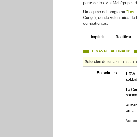
parte de los Mai Mai (grupos d
Un equipo del programa
"Los 
Congo), donde voluntarios de E
combatientes.
Imprimir
Rectificar
TEMAS RELACIONADOS
Selección de temas realizada 
En soitu.es
HRW la
solda
La Cor
soldad
Al men
armad
Ver to