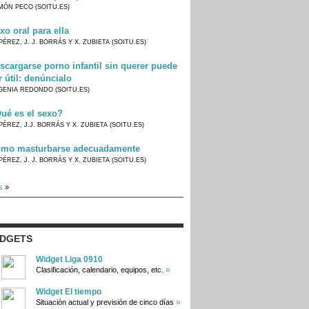
MÓN PECO (SOITU.ES)
xo oral para ella
PÉREZ, J. J. BORRÁS Y X. ZUBIETA (SOITU.ES)
scargarse porno infantil sin querer puede
r útil: denúncialo
GENIA REDONDO (SOITU.ES)
ué es el sexo?
PÉREZ, J.J. BORRÁS Y X. ZUBIETA (SOITU.ES)
mo masturbarse adecuadamente
PÉREZ, J. J. BORRÁS Y X. ZUBIETA (SOITU.ES)
s
»
IDGETS
Widget Liga 0910
»
Clasificación, calendario, equipos, etc.
Widget El tiempo
»
Situación actual y previsión de cinco días