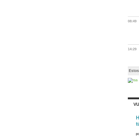
08:49
14:29
Estos
VU
H
t
p