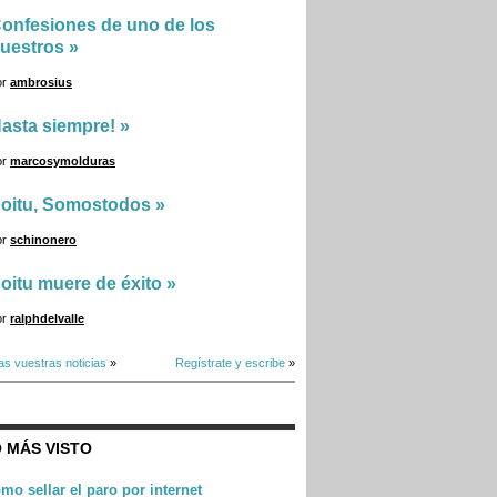
onfesiones de uno de los
uestros
»
or
ambrosius
asta siempre!
»
or
marcosymolduras
oitu, Somostodos
»
or
schinonero
oitu muere de éxito
»
or
ralphdelvalle
as vuestras noticias
»
Regístrate y escribe
»
 MÁS VISTO
mo sellar el paro por internet