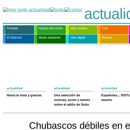
actual
Portada
Hartos del coche
Vida urbana
Cine
El Selector
Medio ambiente
Vida digital
Música
actualidad
actualidad
actualidad
Hasta la vista y gracias
Una selección de
Españoles... SOIT
noticias, posts y tweets
muerto
sobre el adiós de Soitu
Chubascos débiles en e