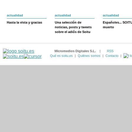
actualidad
actualidad
actualidad
Hasta la vista y gracias
Una selección de
Españoles... SOIT
noticias, posts y tweets
muerto
sobre el adiós de Soitu
Micromedios Digitales S.L.
|
RSS
Qué es soitu.es
|
Quiénes somos
|
Contacto
|