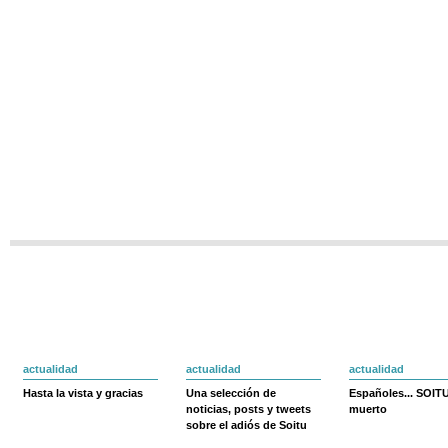
actualidad
actualidad
actualidad
Hasta la vista y gracias
Una selección de
Españoles... SOIT
noticias, posts y tweets
muerto
sobre el adiós de Soitu