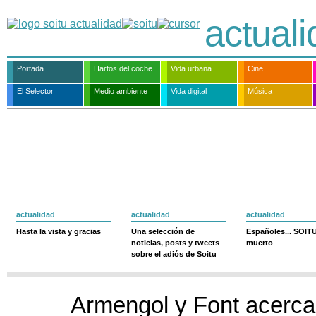
actual
Portada
Hartos del coche
Vida urbana
Cine
El Selector
Medio ambiente
Vida digital
Música
actualidad
actualidad
actualidad
Hasta la vista y gracias
Una selección de
Españoles... SOIT
noticias, posts y tweets
muerto
sobre el adiós de Soitu
Armengol y Font acerca