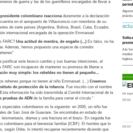
sioneros de guerra y las de los guerrilleros encargados de llevar a
period
Alguno
 presidente colombiano reacciona
duramente a la declaración
práctic
cuentra en el aeropuerto de Villavicencio con miembros de su
actu
antes de siete países (Argentina, Bolivia, Brasil, Cuba, Ecuador,
ción internacional encargada de la operación Emmanuel:
Soitu.
las FARC?
Una actitud de mentira, de engaño (...)
Es falso, no ha
premi
tar. Además, hemos propuesto una especie de corredor
A la 'e
 rehenes"
medios
inglesa
a justificar este brusco cambio y sus buenas intenciones, el
las FARC son incapaces de mantener su promesa de liberar a
azón muy simple: los rebeldes no tienen al pequeño...
os rehenes porque no tienen al niño Emmanuel. (...)
Creemos
tituto de protección de la infancia
. Fue inscrito con el nombre
sta información ha sido transmitida al Comité Internacional de la
Un equi
as pruebas de ADN
de la familia para cerrar el círculo."
08:50
s especiales colombianos es la siguiente: en 2005, un niño fue
iales de San José de Guaviare. Se encontraba en estado de
, leismaniasis, diarrea y una fractura en el brazo. En seguida fue
uto colombiano para el bienestar familiar (ICBF). El hombre que lo
09:03
es, según Úribe, lo intentó recuperar recientemente diciendo que