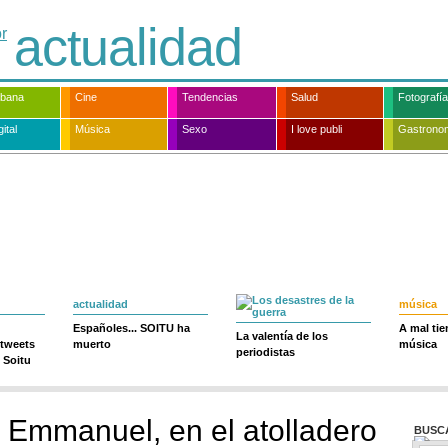
actualidad
rbana
Cine
Tendencias
Salud
Fotografía
ital
Música
Sexo
I love publi
Gastrono
actualidad
música
Españoles... SOITU ha
A mal ti
La valentía de los
 tweets
muerto
música
periodistas
 Soitu
 Emmanuel, en el atolladero
BUSC