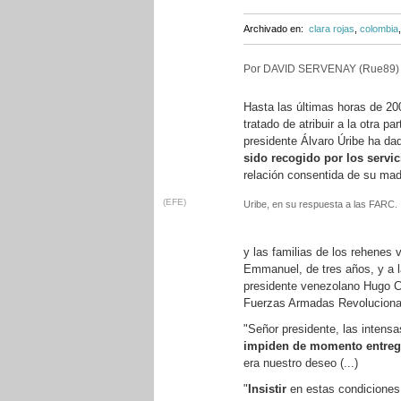
Archivado en:
clara rojas
,
colombia
Por DAVID SERVENAY (Rue89)
Hasta las últimas horas de 20
tratado de atribuir a la otra pa
presidente Álvaro Úribe ha dad
sido recogido por los servic
relación consentida de su madr
(EFE)
Uribe, en su respuesta a las FARC.
y las familias de los rehenes 
Emmanuel, de tres años, y a 
presidente venezolano Hugo Ch
Fuerzas Armadas Revoluciona
"Señor presidente, las intens
impiden de momento entreg
era nuestro deseo (...)
"
Insistir
en estas condicione