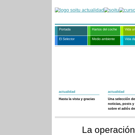
Portada
Hartos del coche
Vida u
El Selector
Medio ambiente
Vida dig
actualidad
actualidad
Hasta la vista y gracias
Una selección de
noticias, posts y
sobre el adiós de
La operación