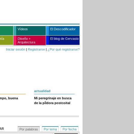
Vídeos
El Descodificador
mía
Diseño +
El blog de Gervasio
Arquitectura
Iniciar sesión
|
Registrarse
|
¿Por qué registrarse?
actualidad
empo, buena
Mi peregrinaje en busca
de la píldora postcoital
AR
Por palabras
Por tema
Por fecha