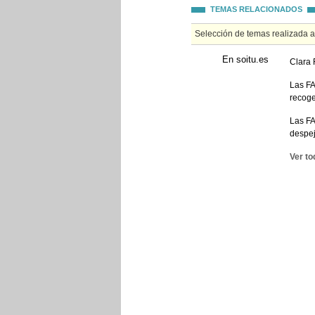
TEMAS RELACIONADOS
Selección de temas realizada 
En soitu.es
Clara 
Las FA
recoge
Las FA
despej
Ver to