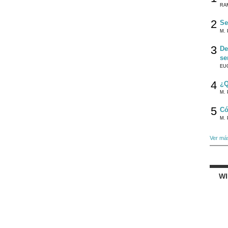
RA
2
Se
M. 
3
De
se
EU
4
¿Q
M. 
5
Có
M. 
Ver má
W