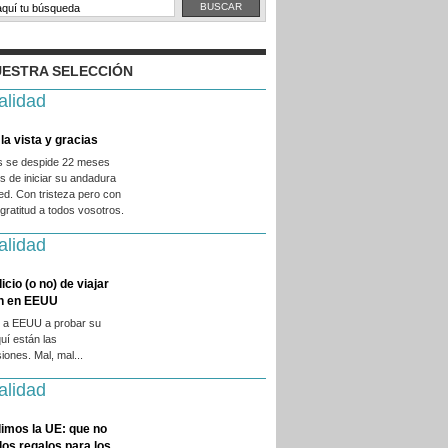
ESTRA SELECCIÓN
alidad
la vista y gracias
es se despide 22 meses
 de iniciar su andadura
ed. Con tristeza pero con
ratitud a todos vosotros.
alidad
licio (o no) de viajar
en en EEUU
 a EEUU a probar su
quí están las
iones. Mal, mal...
alidad
imos la UE: que no
 los regalos para los