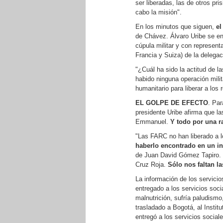
ser liberadas, las de otros pri
cabo la misión".
En los minutos que siguen,
el
de Chávez. Álvaro Uribe se en
cúpula militar y con represent
Francia y Suiza) de la delega
"¿Cuál ha sido la actitud de 
habido ninguna operación mili
humanitario para liberar a los
EL GOLPE DE EFECTO
. Par
presidente Uribe afirma que 
Emmanuel.
Y todo por una r
"Las FARC no han liberado a l
haberlo encontrado en un ins
de Juan David Gómez Tapiro. E
Cruz Roja.
Sólo nos faltan l
La información de los servicio
entregado a los servicios soc
malnutrición, sufría paludismo
trasladado a Bogotá, al Instit
entregó a los servicios social