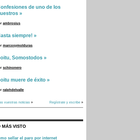
onfesiones de uno de los
uestros
»
or
ambrosius
asta siempre!
»
or
marcosymolduras
oitu, Somostodos
»
or
schinonero
oitu muere de éxito
»
or
ralphdelvalle
as vuestras noticias
»
Regístrate y escribe
»
 MÁS VISTO
mo sellar el paro por internet