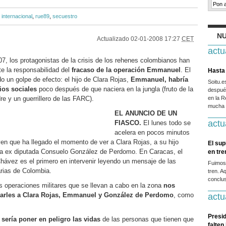
,
internacional
,
rue89
,
secuestro
NU
Actualizado
02-01-2008 17:27
CET
actu
07, los protagonistas de la crisis de los rehenes colombianos han
rte la responsabilidad del
fracaso de la operación Emmanuel
. El
Hasta 
o un golpe de efecto: el hijo de Clara Rojas,
Emmanuel, habría
Soitu.
ios sociales
poco después de que naciera en la jungla (fruto de la
después
e y un guerrillero de las FARC).
en la R
mucha g
EL ANUNCIO DE UN
actu
FIASCO.
El lunes todo se
acelera en pocos minutos
ven que ha llegado el momento de ver a Clara Rojas, a su hijo
El sup
la ex diputada Consuelo González de Perdomo. En Caracas, el
en tr
ávez es el primero en intervenir leyendo un mensaje de las
Fuimos
rias de Colombia.
tren. A
conclus
as operaciones militares que se llevan a cabo en la zona
nos
arles a Clara Rojas, Emmanuel y González de Perdomo
, como
actu
Presid
s
sería poner en peligro las vidas
de las personas que tienen que
falten