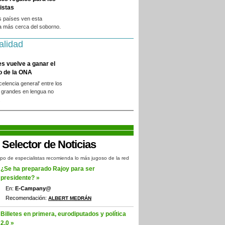
istas
s países ven esta
a más cerca del soborno.
alidad
es vuelve a ganar el
o de la ONA
xcelencia general' entre los
 grandes en lengua no
.
po de especialistas recomienda lo más jugoso de la red
¿Se ha preparado Rajoy para ser
presidente? »
En:
E-Campany@
Recomendación:
ALBERT MEDRÁN
Billetes en primera, eurodiputados y política
2.0 »