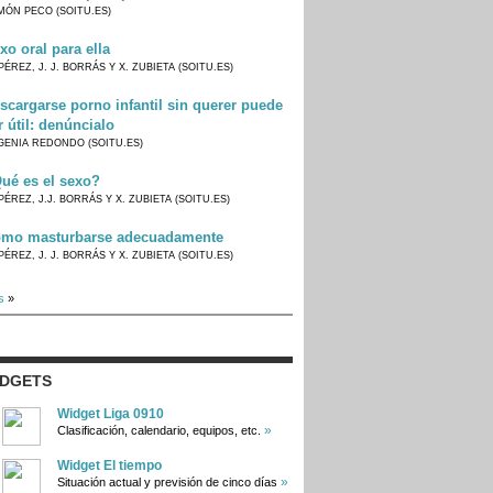
MÓN PECO (SOITU.ES)
xo oral para ella
PÉREZ, J. J. BORRÁS Y X. ZUBIETA (SOITU.ES)
scargarse porno infantil sin querer puede
r útil: denúncialo
GENIA REDONDO (SOITU.ES)
ué es el sexo?
PÉREZ, J.J. BORRÁS Y X. ZUBIETA (SOITU.ES)
mo masturbarse adecuadamente
PÉREZ, J. J. BORRÁS Y X. ZUBIETA (SOITU.ES)
s
»
IDGETS
Widget Liga 0910
»
Clasificación, calendario, equipos, etc.
Widget El tiempo
»
Situación actual y previsión de cinco días