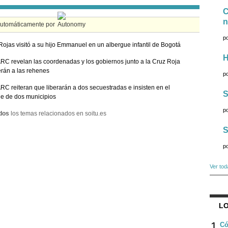
C
n
automáticamente por
p
Rojas visitó a su hijo Emmanuel en un albergue infantil de Bogotá
H
RC revelan las coordenadas y los gobiernos junto a la Cruz Roja
rán a las rehenes
p
RC reiteran que liberarán a dos secuestradas e insisten en el
S
e de dos municipios
p
dos
los temas relacionados en soitu.es
S
p
Ver tod
LO
1
Có