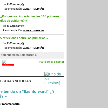
En:
E-Campany@
Recomendación:
ALBERT MEDRÁN
¿Por qué son importantes los 100 primeros
días de gobierno? »
En:
E-Campany@
Recomendación:
ALBERT MEDRÁN
5 reflexiones sobre las primarias »
En:
E-Campany@
Recomendación:
ALBERT MEDRÁN
 son nuestros Selectores »
ir a Todo El Selector
ESTRAS NOTICIAS
e tenido un "flashforward" ¿Y
ú?
»
or
rosamariaartal