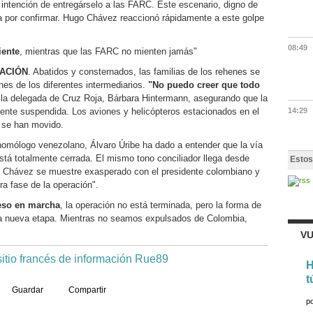
 intención de entregárselo a las FARC. Este escenario, digno de
ta por confirmar. Hugo Chávez reaccionó rápidamente a este golpe
08:49
iente
, mientras que las FARC no mienten jamás"
ACIÓN
. Abatidos y consternados, las familias de los rehenes se
nes de los diferentes intermediarios.
"No puedo creer que todo
 la delegada de Cruz Roja, Bárbara Hintermann, asegurando que la
ente suspendida. Los aviones y helicópteros estacionados en el
14:29
o se han movido.
u homólogo venezolano, Álvaro Úribe ha dado a entender que la vía
está totalmente cerrada. El mismo tono conciliador llega desde
Estos
 Chávez se muestre exasperado con el presidente colombiano y
ra fase de la operación".
eso en marcha
, la operación no está terminada, pero la forma de
una nueva etapa. Mientras no seamos expulsados de Colombia,
VU
 sitio francés de información Rue89
H
t
Guardar
Compartir
p