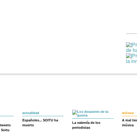
actualidad
música
Españoles... SOITU ha
A mal ti
La valentía de los
 tweets
muerto
música
periodistas
 Soitu