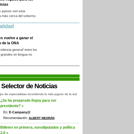
istas
s países ven esta
a más cerca del soborno.
alidad
es vuelve a ganar el
o de la ONA
xcelencia general' entre los
 grandes en lengua no
.
po de especialistas recomienda lo más jugoso de la red
¿Se ha preparado Rajoy para ser
presidente? »
En:
E-Campany@
Recomendación:
ALBERT MEDRÁN
Billetes en primera, eurodiputados y política
2.0 »