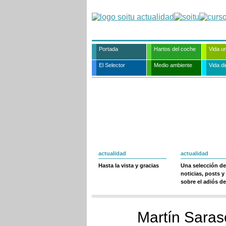
Portada
Hartos del coche
Vida u
El Selector
Medio ambiente
Vida dig
actualidad
actualidad
Hasta la vista y gracias
Una selección de
noticias, posts y
sobre el adiós de
Martín Saras