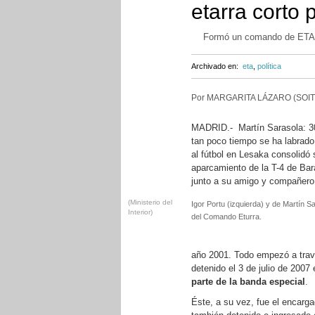
etarra corto 
Formó un comando de ETA c
Archivado en:
eta
,
política
Por MARGARITA LÁZARO (SOIT
MADRID.- Martín Sarasola: 30 
tan poco tiempo se ha labrado
al fútbol en Lesaka consolidó 
aparcamiento de la T-4 de Bar
junto a su amigo y compañero,
(Ministerio del
Igor Portu (izquierda) y de Martín 
Interior)
del Comando Eturra.
año 2001. Todo empezó a trav
detenido el 3 de julio de 200
parte de la banda especial
.
Éste, a su vez, fue el encarga