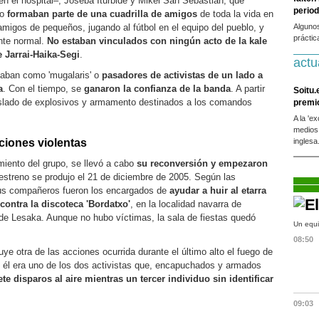
en el hospital–, Joseba Iturbide y Mikel San Sebastián, que
period
ro
formaban parte de una cuadrilla de amigos
de toda la vida en
amigos de pequeños, jugando al fútbol en el equipo del pueblo, y
Alguno
práctic
nte normal.
No estaban vinculados con ningún acto de la kale
e Jarrai-Haika-Segi
.
actu
tuaban como 'mugalaris' o
pasadores de activistas de un lado a
a
. Con el tiempo, se
ganaron la confianza de la banda
. A partir
Soitu.
aslado de explosivos y armamento destinados a los comandos
premi
A la 'e
medios
cciones violentas
inglesa
iento del grupo, se llevó a cabo
su reconversión y empezaron
 estreno se produjo el 21 de diciembre de 2005. Según las
sus compañeros fueron los encargados de
ayudar a huir al etarra
ontra la discoteca 'Bordatxo'
, en la localidad navarra de
de Lesaka. Aunque no hubo víctimas, la sala de fiestas quedó
Un equi
08:50
uye otra de las acciones ocurrida durante el último alto el fuego de
 él era uno de los dos activistas que, encapuchados y armados
ete disparos al aire mientras un tercer individuo sin identificar
09:03