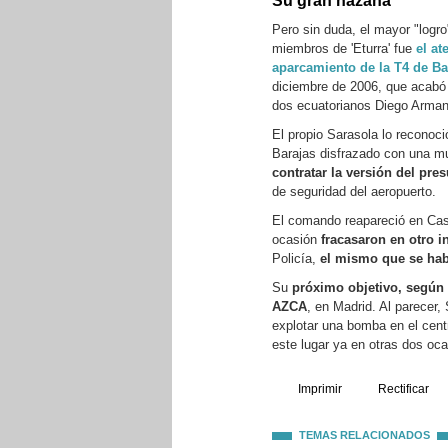
Su gran hazaña
Pero sin duda, el mayor "logro
miembros de 'Eturra' fue
el at
aparcamiento de la T4 de Ba
diciembre de 2006, que acabó 
dos ecuatorianos Diego Arman
El propio Sarasola lo reconoci
Barajas disfrazado con una mu
contratar la versión del pres
de seguridad del aeropuerto.
El comando reapareció en Cast
ocasión
fracasaron en otro i
Policía,
el mismo que se habí
Su
próximo objetivo, según h
AZCA
, en Madrid. Al parecer,
explotar una bomba en el cent
este lugar ya en otras dos oca
Imprimir
Rectificar
TEMAS RELACIONADOS