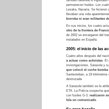
también detenido e ingresado 
permanecen huidos. Los cuat
Lesaka, Navarra. Se hicieron 
llevaban una vida aparenteme
borroka ni eran militantes d
En sus inicios, los cuatro ac
otro de la frontera de Franci
de 2002 se encargaron del tr
instalados en España.
2005: el inicio de las a
Cuatro años después del nacim
a actuar como activistas
. El
investigaciones, Sarasola y 
que colocó el coche bomba c
Santesteban, a 19 kilómetros 
destrozada
A Sarasola también se le atrib
ETA. La Policía sospecha que
con fusiles G-3,
realizaron si
leía un comunicado
.