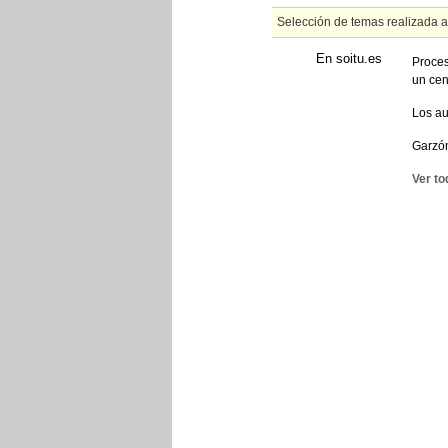
Selección de temas realizada 
En soitu.es
Proces
un cen
Los au
Garzón
Ver to