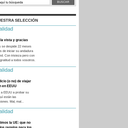
ESTRA SELECCIÓN
alidad
la vista y gracias
es se despide 22 meses
 de iniciar su andadura
ed. Con tristeza pero con
ratitud a todos vosotros.
alidad
licio (o no) de viajar
en en EEUU
 a EEUU a probar su
quí están las
iones. Mal, mal...
alidad
imos la UE: que no
 los regalos para los