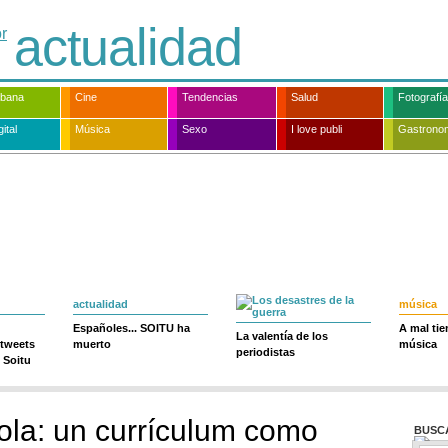
actualidad
rbana
Cine
Tendencias
Salud
Fotografía
ital
Música
Sexo
I love publi
Gastrono
actualidad
música
Españoles... SOITU ha
A mal ti
La valentía de los
 tweets
muerto
música
periodistas
 Soitu
ola: un currículum como
BUSC