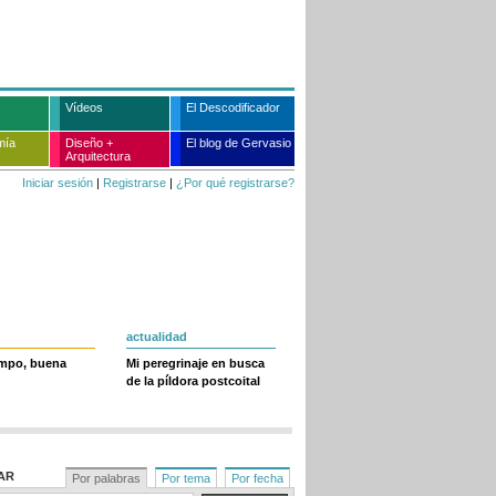
Vídeos
El Descodificador
mía
Diseño +
El blog de Gervasio
Arquitectura
Iniciar sesión
|
Registrarse
|
¿Por qué registrarse?
actualidad
empo, buena
Mi peregrinaje en busca
de la píldora postcoital
AR
Por palabras
Por tema
Por fecha