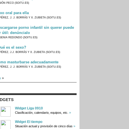
MÓN PECO (SOITU.ES)
xo oral para ella
PÉREZ, J. J. BORRÁS Y X. ZUBIETA (SOITU.ES)
scargarse porno infantil sin querer puede
r útil: denúncialo
GENIA REDONDO (SOITU.ES)
ué es el sexo?
PÉREZ, J.J. BORRÁS Y X. ZUBIETA (SOITU.ES)
mo masturbarse adecuadamente
PÉREZ, J. J. BORRÁS Y X. ZUBIETA (SOITU.ES)
s
»
IDGETS
Widget Liga 0910
»
Clasificación, calendario, equipos, etc.
Widget El tiempo
»
Situación actual y previsión de cinco días