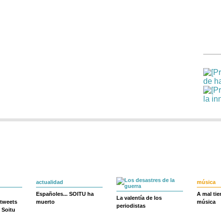
actualidad
música
Españoles... SOITU ha
A mal ti
La valentía de los
 tweets
muerto
música
periodistas
 Soitu