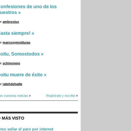
onfesiones de uno de los
uestros
»
or
ambrosius
asta siempre!
»
or
marcosymolduras
oitu, Somostodos
»
or
schinonero
oitu muere de éxito
»
or
ralphdelvalle
as vuestras noticias
»
Regístrate y escribe
»
 MÁS VISTO
mo sellar el paro por internet