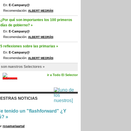
En:
E-Campany@
Recomendación:
ALBERT MEDRÁN
¿Por qué son importantes los 100 primeros
días de gobierno? »
En:
E-Campany@
Recomendación:
ALBERT MEDRÁN
5 reflexiones sobre las primarias »
En:
E-Campany@
Recomendación:
ALBERT MEDRÁN
 son nuestros Selectores »
ir a Todo El Selector
ESTRAS NOTICIAS
e tenido un "flashforward" ¿Y
ú?
»
or
rosamariaartal