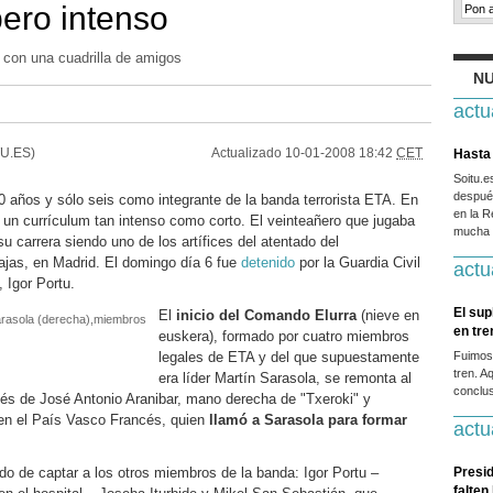
pero intenso
on una cuadrilla de amigos
NU
actu
U.ES)
Actualizado
10-01-2008 18:42
CET
Hasta 
Soitu.
después
años y sólo seis como integrante de la banda terrorista ETA. En
en la R
 un currículum tan intenso como corto. El veinteañero que jugaba
mucha g
su carrera siendo uno de los artífices del atentado del
ajas, en Madrid. El domingo día 6 fue
detenido
por la Guardia Civil
actu
 Igor Portu.
El sup
El
inicio del Comando Elurra
(nieve en
Sarasola (derecha),miembros
en tr
euskera), formado por cuatro miembros
legales de ETA y del que supuestamente
Fuimos
tren. A
era líder Martín Sarasola, se remonta al
conclus
és de José Antonio Aranibar, mano derecha de "Txeroki" y
7 en el País Vasco Francés, quien
llamó a Sarasola para formar
actu
do de captar a los otros miembros de la banda: Igor Portu –
Presid
falten