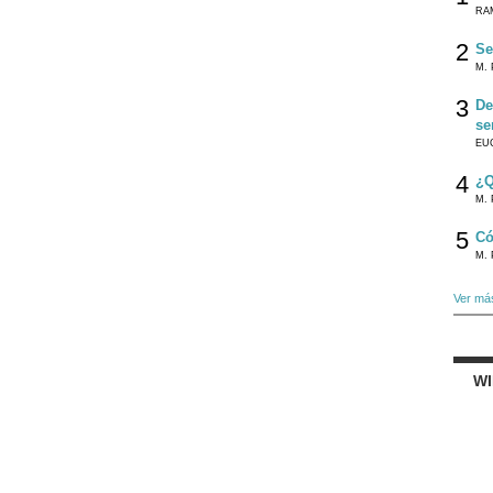
RA
2
Se
M. 
3
De
se
EU
4
¿Q
M. 
5
Có
M. 
Ver má
W