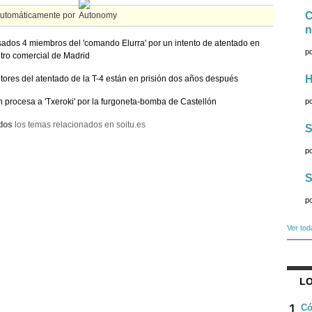
C
automáticamente por
n
ados 4 miembros del 'comando Elurra' por un intento de atentado en
p
tro comercial de Madrid
H
tores del atentado de la T-4 están en prisión dos años después
 procesa a 'Txeroki' por la furgoneta-bomba de Castellón
p
dos
los temas relacionados en soitu.es
S
p
S
p
Ver tod
LO
1
Có