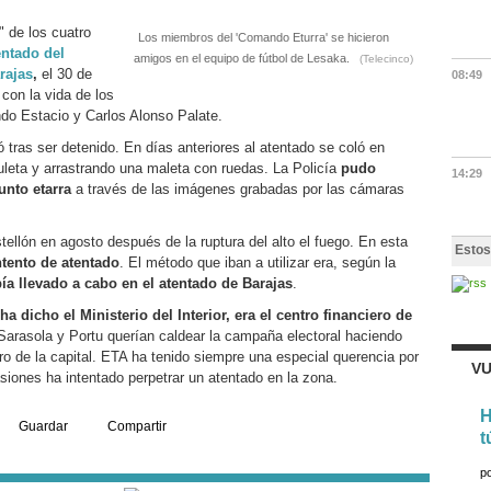
" de los cuatro
Los miembros del 'Comando Eturra' se hicieron
entado del
amigos en el equipo de fútbol de Lesaka.
(Telecinco)
rajas
,
el 30 de
08:49
con la vida de los
do Estacio y Carlos Alonso Palate.
ó tras ser detenido. En días anteriores al atentado se coló en
leta y arrastrando una maleta con ruedas. La Policía
pudo
14:29
unto etarra
a través de las imágenes grabadas por las cámaras
ellón en agosto después de la ruptura del alto el fuego. En esta
Estos
ntento de atentado
. El método que iban a utilizar era, según la
a llevado a cabo en el atentado de Barajas
.
a dicho el Ministerio del Interior, era el centro financiero de
 Sarasola y Portu querían caldear la campaña electoral haciendo
ro de la capital. ETA ha tenido siempre una especial querencia por
VU
siones ha intentado perpetrar un atentado en la zona.
H
Guardar
Compartir
t
p