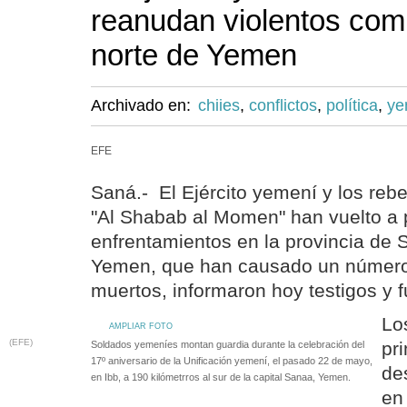
reanudan violentos com
norte de Yemen
Archivado en:
chiies
,
conflictos
,
política
,
ye
EFE
Saná.- El Ejército yemení y los rebe
"Al Shabab al Momen" han vuelto a p
enfrentamientos en la provincia de S
Yemen, que han causado un número
muertos, informaron hoy testigos y f
Lo
AMPLIAR FOTO
(EFE)
pr
Soldados yemeníes montan guardia durante la celebración del
17º aniversario de la Unificación yemení, el pasado 22 de mayo,
de
en Ibb, a 190 kilómetrros al sur de la capital Sanaa, Yemen.
en