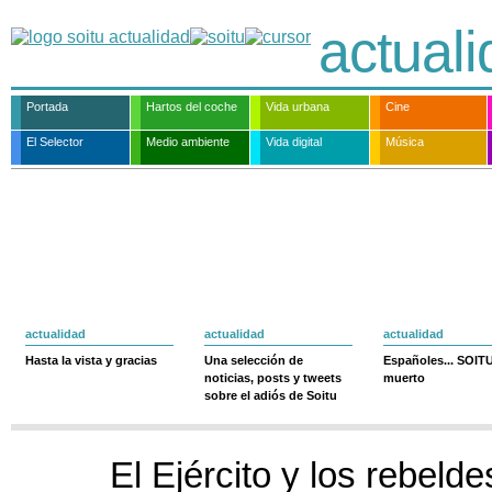
actual
Portada
Hartos del coche
Vida urbana
Cine
El Selector
Medio ambiente
Vida digital
Música
actualidad
actualidad
actualidad
Hasta la vista y gracias
Una selección de
Españoles... SOIT
noticias, posts y tweets
muerto
sobre el adiós de Soitu
El Ejército y los rebelde