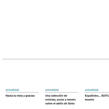
actualidad
actualidad
actualidad
Hasta la vista y gracias
Una selección de
Españoles... SOIT
noticias, posts y tweets
muerto
sobre el adiós de Soitu