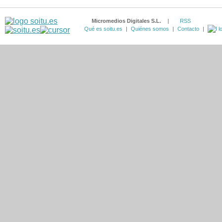
Micromedios Digitales S.L.
|
RSS
Qué es soitu.es
|
Quiénes somos
|
Contacto
|