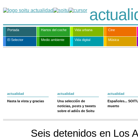
actual
Portada
Hartos del coche
Vida urbana
Cine
El Selector
Medio ambiente
Vida digital
Música
actualidad
actualidad
actualidad
Hasta la vista y gracias
Una selección de
Españoles... SOIT
noticias, posts y tweets
muerto
sobre el adiós de Soitu
Seis detenidos en Los A