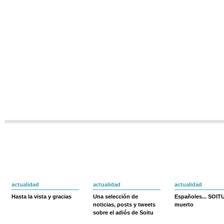
actualidad
actualidad
actualidad
Hasta la vista y gracias
Una selección de
Españoles... SOIT
noticias, posts y tweets
muerto
sobre el adiós de Soitu