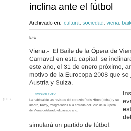
inclina ante el fútbol
Archivado en:
cultura
,
sociedad
,
viena
,
bail
EFE
Viena.- El Baile de la Ópera de Viena
Carnaval en esta capital, se inclina
este año, el 31 de enero próximo, an
motivo de la Eurocopa 2008 que se 
Austria y Suiza.
In
AMPLIAR FOTO
(EFE)
ev
La habitual de las revistas del corazón Paris Hilton (dcha.) y su
madre, Kathy, fotografiadas a la entrada del Baile de la Ópera
es
de Viena celebrado el pasado año.
del
simulará un partido de fútbol.