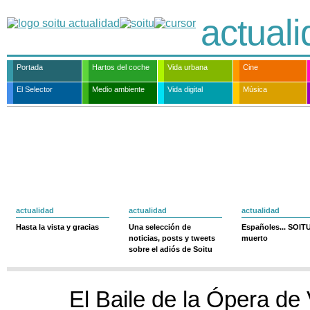
actual
Portada
Hartos del coche
Vida urbana
Cine
El Selector
Medio ambiente
Vida digital
Música
actualidad
actualidad
actualidad
Hasta la vista y gracias
Una selección de
Españoles... SOIT
noticias, posts y tweets
muerto
sobre el adiós de Soitu
El Baile de la Ópera de