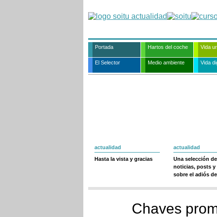
Portada
Hartos del coche
Vida u
El Selector
Medio ambiente
Vida dig
actualidad
actualidad
Hasta la vista y gracias
Una selección de
noticias, posts y
sobre el adiós de
Chaves prome