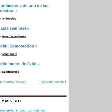
onfesiones de uno de los
uestros
»
or
ambrosius
asta siempre!
»
or
marcosymolduras
oitu, Somostodos
»
or
schinonero
oitu muere de éxito
»
or
ralphdelvalle
as vuestras noticias
»
Regístrate y escribe
»
 MÁS VISTO
mo sellar el paro por internet