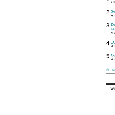
RA
2
Se
M. 
3
De
se
EU
4
¿Q
M. 
5
Có
M. 
Ver má
W