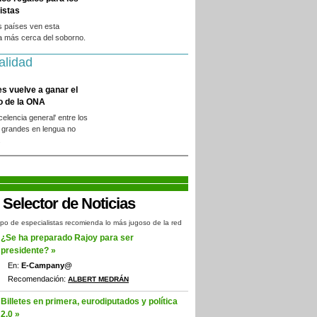
istas
s países ven esta
a más cerca del soborno.
alidad
es vuelve a ganar el
o de la ONA
xcelencia general' entre los
 grandes en lengua no
.
po de especialistas recomienda lo más jugoso de la red
¿Se ha preparado Rajoy para ser
presidente? »
En:
E-Campany@
Recomendación:
ALBERT MEDRÁN
Billetes en primera, eurodiputados y política
2.0 »