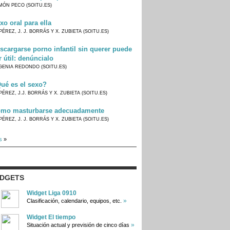
MÓN PECO (SOITU.ES)
xo oral para ella
PÉREZ, J. J. BORRÁS Y X. ZUBIETA (SOITU.ES)
scargarse porno infantil sin querer puede
r útil: denúncialo
GENIA REDONDO (SOITU.ES)
ué es el sexo?
PÉREZ, J.J. BORRÁS Y X. ZUBIETA (SOITU.ES)
mo masturbarse adecuadamente
PÉREZ, J. J. BORRÁS Y X. ZUBIETA (SOITU.ES)
s
»
IDGETS
Widget Liga 0910
»
Clasificación, calendario, equipos, etc.
Widget El tiempo
»
Situación actual y previsión de cinco días