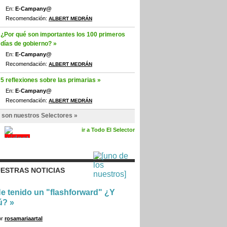
En:
E-Campany@
Recomendación:
ALBERT MEDRÁN
¿Por qué son importantes los 100 primeros
días de gobierno? »
En:
E-Campany@
Recomendación:
ALBERT MEDRÁN
5 reflexiones sobre las primarias »
En:
E-Campany@
Recomendación:
ALBERT MEDRÁN
 son nuestros Selectores »
ir a Todo El Selector
ESTRAS NOTICIAS
e tenido un "flashforward" ¿Y
ú?
»
or
rosamariaartal