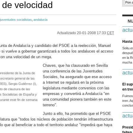
 de velocidad
juventudes socialistas
,
andalucía
NU
actu
Actualizado
20-01-2008 17:33
CET
Hasta 
 Junta de Andalucía y candidato del PSOE a la reelección, Manuel
Soitu.
si vuelve a gobernar garantizará a todos los andaluces el acceso
después
 con una velocidad de un mega.
en la R
mucha g
Chaves, que ha clausurado en Sevilla
una conferencia de las Juventudes
actu
presidente de la Junta de
Sociales, ha asegurado que ese acceso
ecretario general de las
a Internet se regulará en la próxima
ES), Sergio Gutiérrez (i),
El sup
legislatura mediante convenios con las
to de clausura de las
en tr
empresas y convertirá a Andalucía "en
s Socialistas de España y
Fuimos
una comunidad pionera también en este
durante este fin de semana
tren. A
terreno".
conclus
Junto a ello, ha prometido que el PSOE
actu
slatura que "todos los núcleos de población tendrán infraestructura
o que al beneficiar a todo el territorio andaluz "impedirá que haya
Presid
falten