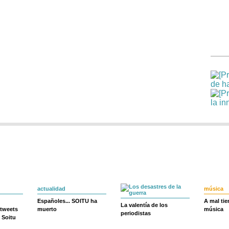
actualidad
música
Españoles... SOITU ha
A mal ti
La valentía de los
 tweets
muerto
música
periodistas
 Soitu