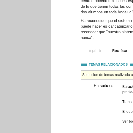
centros docentes bilingües esp
de lo que tienen todas las co
dos alumnos en toda Andalucí
Ha reconocido que el sistema 
puede hacer es caricaturizarlo
reconocer que "nuestro sistem
nunca".
Imprimir
Rectificar
TEMAS RELACIONADOS
Selección de temas realizada 
En soitu.es
Barack
presid
Transc
El deb
Ver to