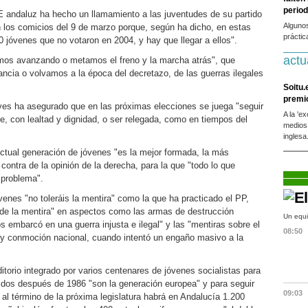
period
E andaluz ha hecho un llamamiento a las juventudes de su partido
Alguno
en los comicios del 9 de marzo porque, según ha dicho, en estas
práctic
 jóvenes que no votaron en 2004, y hay que llegar a ellos".
actu
os avanzando o metamos el freno y la marcha atrás", que
rancia o volvamos a la época del decretazo, de las guerras ilegales
Soitu.
premi
ves ha asegurado que en las próximas elecciones se juega "seguir
A la 'e
, con lealtad y dignidad, o ser relegada, como en tiempos del
medios
inglesa
tual generación de jóvenes "es la mejor formada, la más
ontra de la opinión de la derecha, para la que "todo lo que
 problema".
venes "no toleráis la mentira" como la que ha practicado el PP,
a de la mentira" en aspectos como las armas de destrucción
Un equi
s embarcó en una guerra injusta e ilegal" y las "mentiras sobre el
08:50
y conmoción nacional, cuando intentó un engaño masivo a la
itorio integrado por varios centenares de jóvenes socialistas para
idos después de 1986 "son la generación europea" y para seguir
09:03
al término de la próxima legislatura habrá en Andalucía 1.200