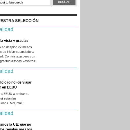
ESTRA SELECCIÓN
alidad
la vista y gracias
es se despide 22 meses
 de iniciar su andadura
ed. Con tristeza pero con
ratitud a todos vosotros.
alidad
licio (o no) de viajar
en en EEUU
 a EEUU a probar su
quí están las
iones. Mal, mal...
alidad
imos la UE: que no
 los regalos para los