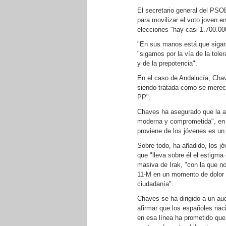
El secretario general del PSO
para movilizar el voto joven 
elecciones "hay casi 1.700.000
"En sus manos está que sigam
"sigamos por la vía de la tole
y de la prepotencia".
En el caso de Andalucía, Cha
siendo tratada como se merece
PP".
Chaves ha asegurado que la ac
moderna y comprometida", en c
proviene de los jóvenes es un
Sobre todo, ha añadido, los jó
que "lleva sobre él el estigm
masiva de Irak, "con la que no
11-M en un momento de dolor 
ciudadanía".
Chaves se ha dirigido a un aud
afirmar que los españoles nac
en esa línea ha prometido que 