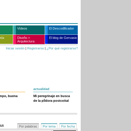
Vídeos
El Descodificador
mía
Diseño +
El blog de Gervasio
Arquitectura
Iniciar sesión
|
Registrarse
|
¿Por qué registrarse?
actualidad
empo, buena
Mi peregrinaje en busca
de la píldora postcoital
AR
Por palabras
Por tema
Por fecha