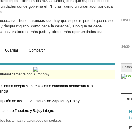
añol-inglés, frente a los 400 actuales, cifra que supone "el doble
munidades donde gobierna el PP", así como un ordenador por cada
a.
educativo "tiene carencias que hay que superar, pero lo que no se
08:49
 y desprestigiarlo, como hace la derecha", sino que se debe
a universitario es más justo y ofrece más oportunidades que
14:29
Guardar
Compartir
Estos
automáticamente por
 Obama acepta su puesto como candidato demócrata a la
encia
VU
ripción de las intervenciones de Zapatero y Rajoy
ate entre Zapatero y Rajoy íntegro
H
t
dos
los temas relacionados en soitu.es
p