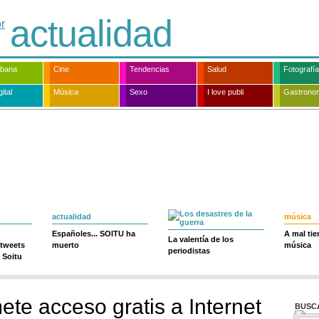
actualidad
rbana
Cine
Tendencias
Salud
Fotografía
ital
Música
Sexo
I love publi
Gastrono
actualidad
música
Españoles... SOITU ha
A mal ti
La valentía de los
 tweets
muerto
música
periodistas
 Soitu
te acceso gratis a Internet
BUSC