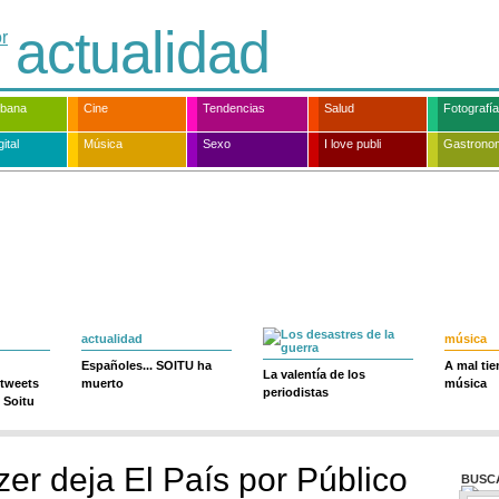
actualidad
rbana
Cine
Tendencias
Salud
Fotografía
ital
Música
Sexo
I love publi
Gastrono
actualidad
música
Españoles... SOITU ha
A mal ti
La valentía de los
 tweets
muerto
música
periodistas
 Soitu
zer deja El País por Público
BUSC