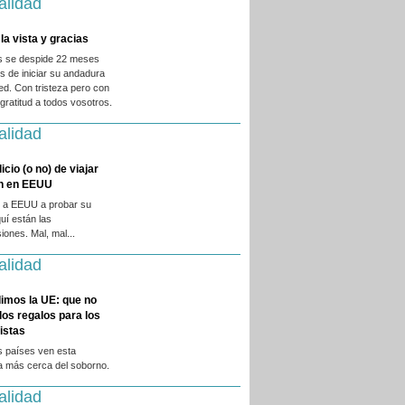
alidad
la vista y gracias
es se despide 22 meses
 de iniciar su andadura
ed. Con tristeza pero con
ratitud a todos vosotros.
alidad
licio (o no) de viajar
en en EEUU
 a EEUU a probar su
quí están las
iones. Mal, mal...
alidad
imos la UE: que no
 los regalos para los
istas
s países ven esta
a más cerca del soborno.
alidad