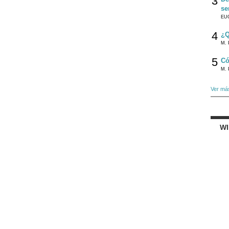
3
se
EU
4
¿Q
M. 
5
Có
M. 
Ver má
W