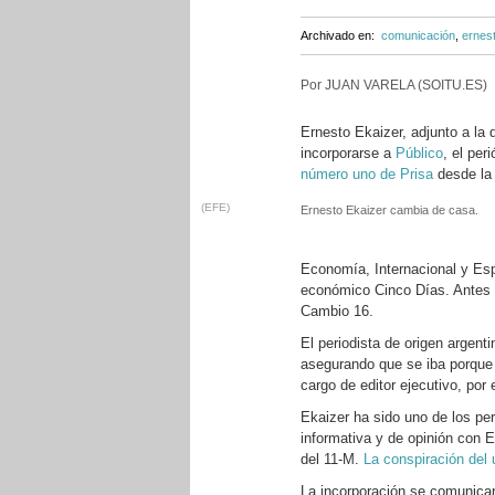
Archivado en:
comunicación
,
ernest
Por JUAN VARELA (SOITU.ES)
Ernesto Ekaizer, adjunto a la 
incorporarse a
Público
, el pe
número uno de Prisa
desde la 
(EFE)
Ernesto Ekaizer cambia de casa.
Economía, Internacional y Esp
económico Cinco Días. Antes f
Cambio 16.
El periodista de origen argent
asegurando que se iba porqu
cargo de editor ejecutivo, por 
Ekaizer ha sido uno de los per
informativa y de opinión con 
del 11-M.
La conspiración del u
La incorporación se comunicar