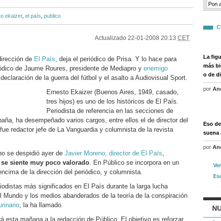
o ekaizer
,
el país
,
publico
C
Actualizado
22-01-2008 20:13
CET
La fig
dirección de
El País
, deja el periódico de Prisa. Y lo hace para
más bi
riódico de Jaume Roures, presidente de Mediapro y
enemigo
o de d
declaración de la guerra del fútbol y el asalto a Audiovisual Sport.
por
An
Ernesto Ekaizer (Buenos Aires, 1949, casado,
tres hijos) es uno de los históricos de El País.
Periodista de referencia en las secciones de
aña, ha desempeñado varios cargos, entre ellos el de director del
Eso de
ue redactor jefe de La Vanguardia y columnista de la revista
suena 
por
An
ino se despidió ayer de
Javier Moreno, director de El País
,
e
se siente muy poco valorado
. En Público se incorpora en un
Ve
encima de la dirección del periódico, y columnista.
Es
iodistas más significados en El País durante la larga lucha
El Mundo y los medios abanderados de la teoría de la conspiración
rinario
, la ha llamado.
NU
á esta mañana a la redacción de Público. El objetivo es reforzar