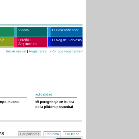
Vídeos
El Descodificador
mía
Diseño +
El blog de Gervasio
Arquitectura
Iniciar sesión
|
Registrarse
|
¿Por qué registrarse?
actualidad
empo, buena
Mi peregrinaje en busca
de la píldora postcoital
AR
Por palabras
Por tema
Por fecha