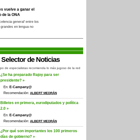
es vuelve a ganar el
o de la ONA
xcelencia general' entre los
 grandes en lengua no
.
po de especialistas recomienda lo más jugoso de la red
¿Se ha preparado Rajoy para ser
presidente? »
En:
E-Campany@
Recomendación:
ALBERT MEDRÁN
Billetes en primera, eurodiputados y política
2.0 »
En:
E-Campany@
Recomendación:
ALBERT MEDRÁN
¿Por qué son importantes los 100 primeros
días de gobierno? »