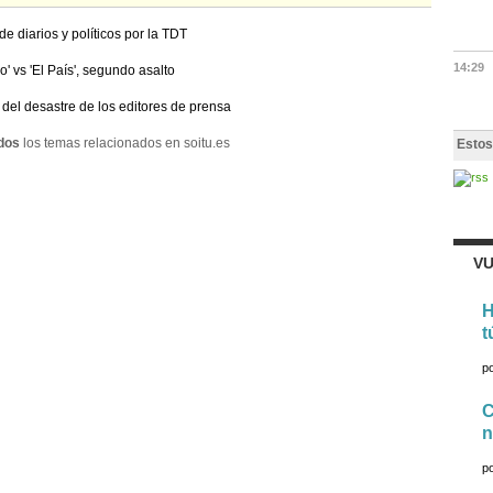
de diarios y políticos por la TDT
14:29
o' vs 'El País', segundo asalto
 del desastre de los editores de prensa
dos
los temas relacionados en soitu.es
Estos
VU
H
t
p
C
n
p