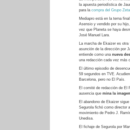
la apuesta periodística de Jau
para la
compra del Grupo Zeta
Mediapro está en la terna fina
Asensio y vendido por su hijo,
vez que Planeta se haya desm
José Manuel Lara.
La marcha de Ekaizer es otra
asunción de la dirección por J
entiende como una
nueva des
una redacción cada vez más d
El último episodio de desencu
59 segundos en TVE. Acudieron
Barcelona, pero no El País.
El comité de redacción de El P
ausencia que
mina la imagen
El abandono de Ekaizer sigue 
Segurola fichó como director 
movimiento de Pedro J. Ramíre
Unedisa.
El fichaje de Segurola por Ma