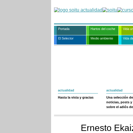
Portada
Hartos del coche
Vida u
El Selector
Medio ambiente
Vida dig
actualidad
actualidad
Hasta la vista y gracias
Una selección de
noticias, posts y
sobre el adiós de
Ernesto Ekai