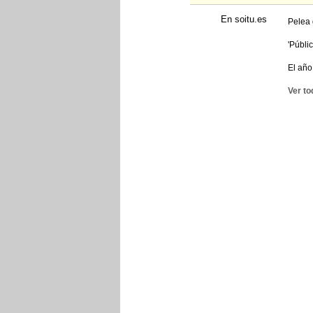
En soitu.es
Pelea 
'Públic
El año
Ver to