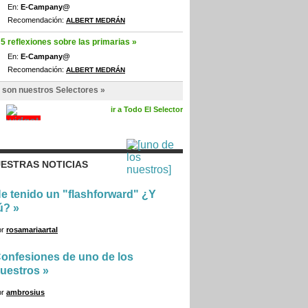
En:
E-Campany@
Recomendación:
ALBERT MEDRÁN
5 reflexiones sobre las primarias »
En:
E-Campany@
Recomendación:
ALBERT MEDRÁN
 son nuestros Selectores »
ir a Todo El Selector
ESTRAS NOTICIAS
e tenido un "flashforward" ¿Y
ú?
»
or
rosamariaartal
onfesiones de uno de los
uestros
»
or
ambrosius