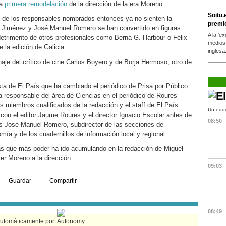
la
primera remodelación
de la dirección de la era Moreno.
Soitu.
de los responsables nombrados entonces ya no sienten la
premi
te Jiménez y José Manuel Romero se han convertido en figuras
A la 'e
 detrimento de otros profesionales como Berna G. Harbour o Félix
medios
 la edición de Galicia.
inglesa
haje del crítico de cine Carlos Boyero y de Borja Hermoso, otro de
sta de El País que ha cambiado el periódico de Prisa por Público.
a responsable del área de Ciencias en el periódico de Roures
s miembros cualificados de la redacción y el staff de El País
Un equi
con el editor Jaume Roures y el director Ignacio Escolar antes de
08:50
llos José Manuel Romero, subdirector de las secciones de
ía y de los cuadernillos de información local y regional.
s que más poder ha ido acumulando en la redacción de Miguel
er Moreno a la dirección.
09:03
Guardar
Compartir
08:49
automáticamente por