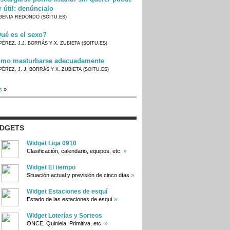
r útil: denúncialo
GENIA REDONDO (SOITU.ES)
ué es el sexo?
PÉREZ, J.J. BORRÁS Y X. ZUBIETA (SOITU.ES)
mo masturbarse adecuadamente
PÉREZ, J. J. BORRÁS Y X. ZUBIETA (SOITU.ES)
s
»
IDGETS
Widget Liga 0910
»
Clasificación, calendario, equipos, etc.
Widget El tiempo
»
Situación actual y previsión de cinco días
Widget Estaciones de esquí
»
Estado de las estaciones de esquí
Widget Loterías y Sorteos
»
ONCE, Quiniela, Primitiva, etc.