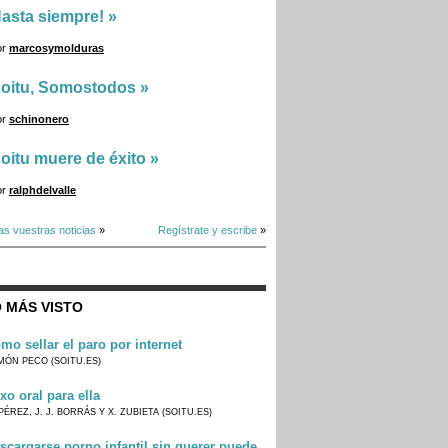
asta siempre!
»
or
marcosymolduras
oitu, Somostodos
»
or
schinonero
oitu muere de éxito
»
or
ralphdelvalle
as vuestras noticias
»
Regístrate y escribe
»
 MÁS VISTO
mo sellar el paro por internet
MÓN PECO (SOITU.ES)
xo oral para ella
PÉREZ, J. J. BORRÁS Y X. ZUBIETA (SOITU.ES)
scargarse porno infantil sin querer puede