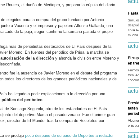
actu
me Roures, el dueño de Mediapro, y preparar la cúpula del diario
.
Hasta 
l de elegidos para la compra del grupo fundado por Antonio
Soitu.
 junto a Vocento y el impresor y papelero Alfonso Gallardo, una
después
en la R
arcado de la puja, según confirmó la semana pasada el propio
mucha g
actu
 fuga más de periodistas destacados de El País después de la
avier Moreno. En fuentes del periódico de Prisa la marcha se
autorización de la dirección
y ahonda la división entre Moreno y
El sup
en tr
esconfiada.
Fuimos
entro fue la ausencia de Javier Moreno en el debate del programa
tren. A
 todos los directores de los grandes periódicos nacionales y de
conclus
actu
aís ha llegado a pedir explicaciones a la dirección por una
 pública del periódico
.
Presid
falten
al de Santiago Segurola, otro de los estandartes de El País.
period
adjunto del deportivo Marca el pasado verano. Fue el primer gran
z, director de El Mundo, tras la compra de Recoletos por
Alguno
práctic
rca se produjo
poco después de su paso de Deportes a redactor
actu