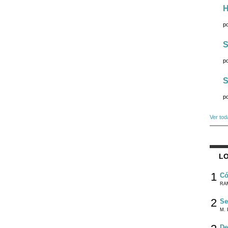
H
p
S
p
S
p
Ver tod
LO
1
Có
RA
2
Se
M. 
De