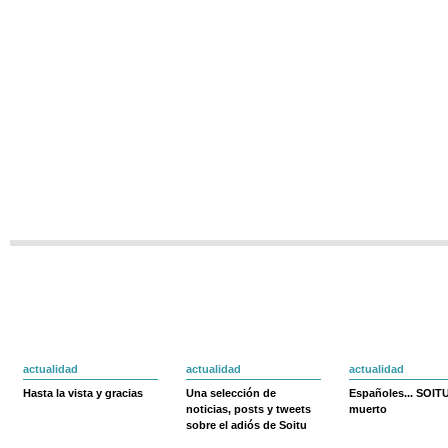
actualidad
actualidad
actualidad
Hasta la vista y gracias
Una selección de
Españoles... SOIT
noticias, posts y tweets
muerto
sobre el adiós de Soitu