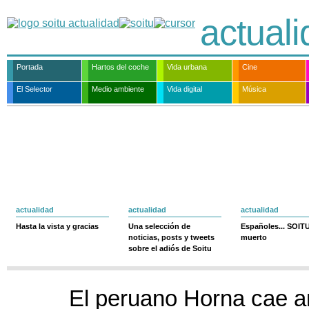
actual
Portada
Hartos del coche
Vida urbana
Cine
El Selector
Medio ambiente
Vida digital
Música
actualidad
actualidad
actualidad
Hasta la vista y gracias
Una selección de
Españoles... SOIT
noticias, posts y tweets
muerto
sobre el adiós de Soitu
El peruano Horna cae an