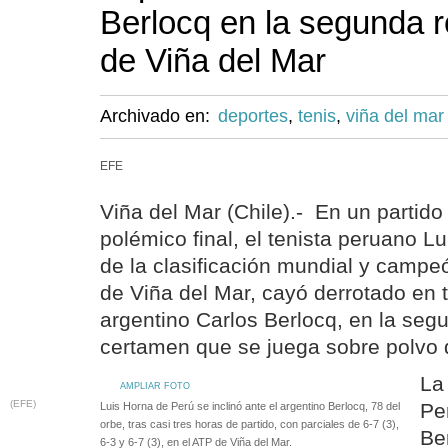
Berlocq en la segunda 
de Viña del Mar
Archivado en:
deportes
,
tenis
,
viña del mar
EFE
Viña del Mar (Chile).- En un partido
polémico final, el tenista peruano 
de la clasificación mundial y campe
de Viña del Mar, cayó derrotado en t
argentino Carlos Berlocq, en la seg
certamen que se juega sobre polvo de
La
AMPLIAR FOTO
(EFE)
Pe
Luis Horna de Perú se inclinó ante el argentino Berlocq, 78 del
orbe, tras casi tres horas de partido, con parciales de 6-7 (3),
Be
6-3 y 6-7 (3), en el ATP de Viña del Mar.