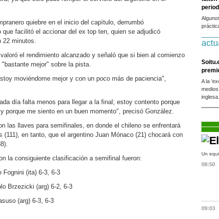
period
Alguno
pranero quiebre en el inicio del capítulo, derrumbó
práctic
que facilitó el accionar del ex top ten, quien se adjudicó
n 22 minutos.
actu
valoró el rendimiento alcanzado y señaló que si bien al comienzo
Soitu.
 "bastante mejor" sobre la pista.
premi
estoy moviéndome mejor y con un poco más de paciencia",
A la 'e
medios
inglesa
a día falta menos para llegar a la final; estoy contento porque
 y porque me siento en un buen momento", precisó González.
on las llaves para semifinales, en donde el chileno se enfrentará
 (111), en tanto, que el argentino Juan Mónaco (21) chocará con
8).
Un equi
on la consiguiente clasificación a semifinal fueron:
08:50
Fognini (ita) 6-3, 6-3
o Brzezicki (arg) 6-2, 6-3
suso (arg) 6-3, 6-3
09:03