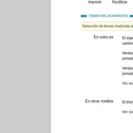
Imprimir
Rectificar
TEMAS RELACIONADOS
Selección de temas realizada 
En soitu.es
El arg
camin
Verdas
jornad
Verdas
jornad
Ver to
En otros medios
El tri
Ver to