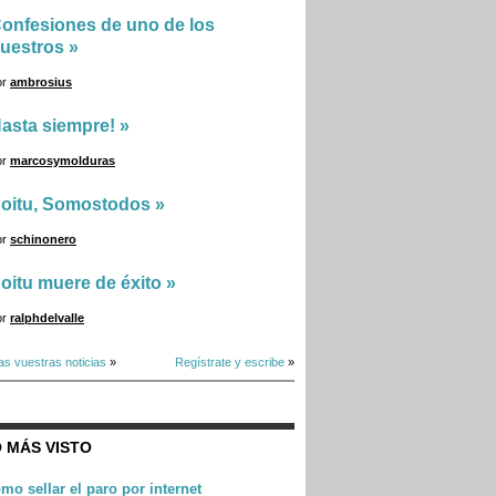
onfesiones de uno de los
uestros
»
or
ambrosius
asta siempre!
»
or
marcosymolduras
oitu, Somostodos
»
or
schinonero
oitu muere de éxito
»
or
ralphdelvalle
as vuestras noticias
»
Regístrate y escribe
»
 MÁS VISTO
mo sellar el paro por internet