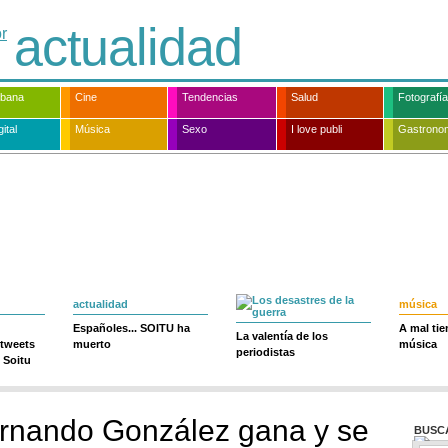
actualidad
rbana
Cine
Tendencias
Salud
Fotografía
ital
Música
Sexo
I love publi
Gastrono
actualidad
música
Españoles... SOITU ha
A mal ti
La valentía de los
 tweets
muerto
música
periodistas
 Soitu
ernando González gana y se
BUSC