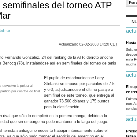
s semifinales del torneo ATP
Mar
NU
actu
del mar
Hasta 
Actualizado
02-02-2008 14:20
CET
Soitu.
después
eno Fernando González, 24 del ránking de la ATP, derrotó anoche
en la R
s Berlocq (78), instalándose así en semifinales del torneo de tenis
mucha g
actu
El pupilo de estadounidense Larry
Stefanki se impuso por parciales de 7-5
 devuelve la pelota al
El sup
y 6-0, adjudicándose el último pasaje a
partido por cuartos de final
en tr
semifinal de este torneo, que entrega al
Fuimos
ganador 73.500 dólares y 175 puntos
tren. A
para la clasificación.
conclus
 rival que sólo lo complicó en la primera manga, debido a la
actu
aridad que sin embargo no pudo mantener a lo largo del juego.
el tenista santiaguino necesitó trabajar intensamente sobre el
Presid
ora, ya que sólo pudo romper el servicio del argentino en el
falten