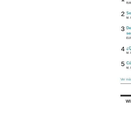
RA
2
Se
M. 
3
De
se
EU
4
¿Q
M. 
5
Có
M. 
Ver má
W