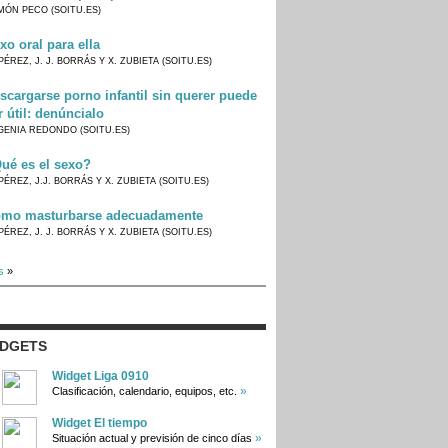
MÓN PECO (SOITU.ES)
xo oral para ella
PÉREZ, J. J. BORRÁS Y X. ZUBIETA (SOITU.ES)
scargarse porno infantil sin querer puede
r útil: denúncialo
GENIA REDONDO (SOITU.ES)
ué es el sexo?
PÉREZ, J.J. BORRÁS Y X. ZUBIETA (SOITU.ES)
mo masturbarse adecuadamente
PÉREZ, J. J. BORRÁS Y X. ZUBIETA (SOITU.ES)
s
»
IDGETS
Widget Liga 0910
»
Clasificación, calendario, equipos, etc.
Widget El tiempo
»
Situación actual y previsión de cinco días