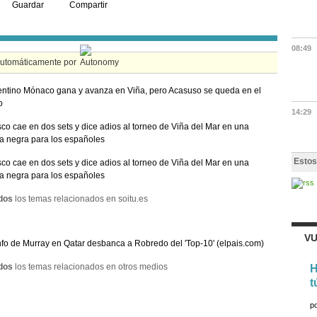
Guardar
Compartir
08:49
automáticamente por
entino Mónaco gana y avanza en Viña, pero Acasuso se queda en el
o
14:29
co cae en dos sets y dice adios al torneo de Viña del Mar en una
a negra para los españoles
Estos
co cae en dos sets y dice adios al torneo de Viña del Mar en una
a negra para los españoles
dos
los temas relacionados en soitu.es
VU
unfo de Murray en Qatar desbanca a Robredo del 'Top-10' (elpais.com)
dos
los temas relacionados en otros medios
H
t
p