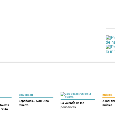
actualidad
música
Españoles... SOITU ha
A mal ti
La valentía de los
 tweets
muerto
música
periodistas
 Soitu