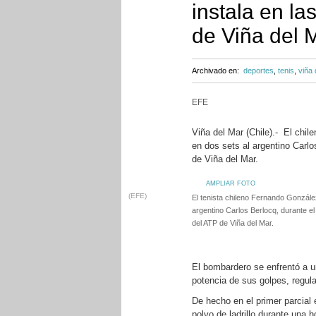
instala en la
de Viña del 
Archivado en:
deportes
,
tenis
,
viña 
EFE
Viña del Mar (Chile).- El chil
en dos sets al argentino Carlo
de Viña del Mar.
AMPLIAR FOTO
(EFE)
El tenista chileno Fernando González
argentino Carlos Berlocq, durante el 
del ATP de Viña del Mar.
El bombardero se enfrentó a un
potencia de sus golpes, regul
De hecho en el primer parcial 
polvo de ladrillo durante una h