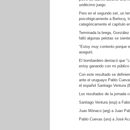
undécimo juego.
Pero en el segundo set, un tem
psicológicamente a Berlocq, lo 
categóricamente el capítulo e
Terminada la brega, González 
falló algunas pelotas se siente
"Estoy muy contento porque 
aseguró.
El bombardero destacó que "cad
estoy ganando con mi público
Con este resultado se definier
ante el uruguayo Pablo Cuevas
el español Santiago Ventura (8
Los resultados de la jornada c
Santiago Ventura (esp) a Fabio 
Juan Mónaco (arg) a Juan Pabl
Pablo Cuevas (uru) a José Aca