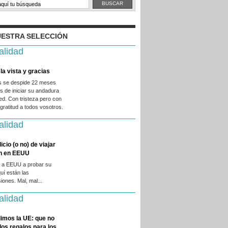
ESTRA SELECCIÓN
alidad
la vista y gracias
es se despide 22 meses
 de iniciar su andadura
ed. Con tristeza pero con
ratitud a todos vosotros.
alidad
licio (o no) de viajar
en en EEUU
 a EEUU a probar su
quí están las
iones. Mal, mal...
alidad
imos la UE: que no
 los regalos para los