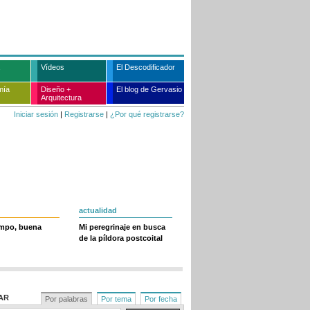
Vídeos
El Descodificador
mía
Diseño +
El blog de Gervasio
Arquitectura
Iniciar sesión
|
Registrarse
|
¿Por qué registrarse?
actualidad
empo, buena
Mi peregrinaje en busca
de la píldora postcoital
AR
Por palabras
Por tema
Por fecha