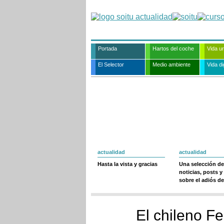
Portada
Hartos del coche
Vida u
El Selector
Medio ambiente
Vida dig
actualidad
actualidad
Hasta la vista y gracias
Una selección de
noticias, posts y
sobre el adiós de
El chileno F