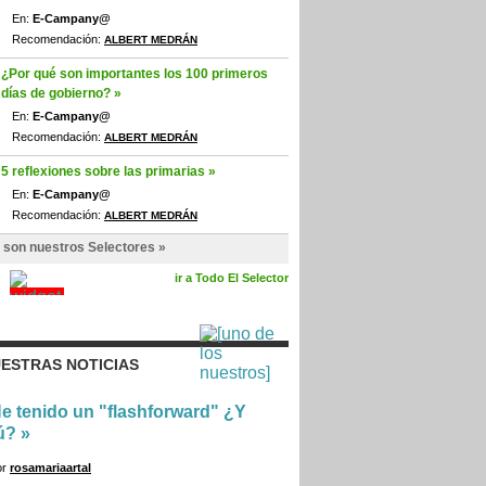
En:
E-Campany@
Recomendación:
ALBERT MEDRÁN
¿Por qué son importantes los 100 primeros
días de gobierno? »
En:
E-Campany@
Recomendación:
ALBERT MEDRÁN
5 reflexiones sobre las primarias »
En:
E-Campany@
Recomendación:
ALBERT MEDRÁN
 son nuestros Selectores »
ir a Todo El Selector
ESTRAS NOTICIAS
e tenido un "flashforward" ¿Y
ú?
»
or
rosamariaartal