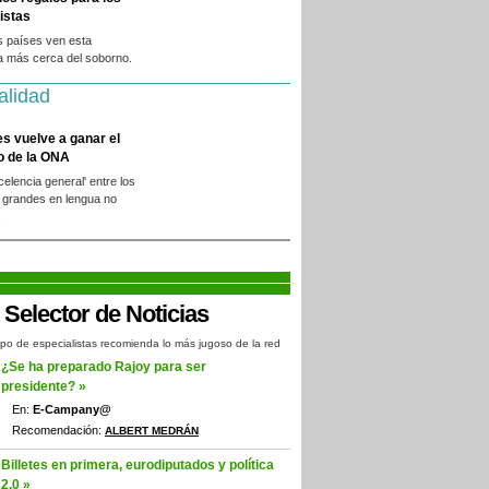
istas
s países ven esta
a más cerca del soborno.
alidad
es vuelve a ganar el
o de la ONA
xcelencia general' entre los
 grandes en lengua no
.
po de especialistas recomienda lo más jugoso de la red
¿Se ha preparado Rajoy para ser
presidente? »
En:
E-Campany@
Recomendación:
ALBERT MEDRÁN
Billetes en primera, eurodiputados y política
2.0 »