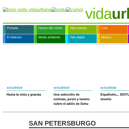
vida
ur
Portada
Hartos del coche
Vida urbana
Cine
El Selector
Medio ambiente
Vida digital
Música
actualidad
actualidad
actualidad
Hasta la vista y gracias
Una selección de
Españoles... SOIT
noticias, posts y tweets
muerto
sobre el adiós de Soitu
SAN PETERSBURGO