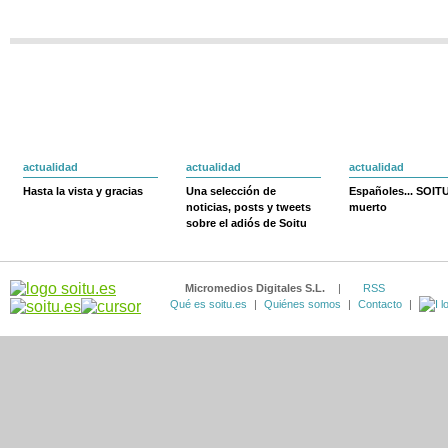
actualidad
actualidad
actualidad
Hasta la vista y gracias
Una selección de
Españoles... SOIT
noticias, posts y tweets
muerto
sobre el adiós de Soitu
Micromedios Digitales S.L.
|
RSS
Qué es soitu.es
|
Quiénes somos
|
Contacto
|