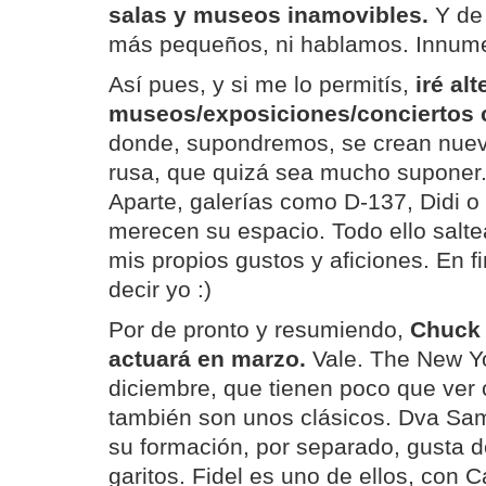
salas y museos inamovibles.
Y de 
más pequeños, ni hablamos. Innume
Así pues, y si me lo permitís,
iré al
museos/exposiciones/conciertos c
donde, supondremos, se crean nuev
rusa, que quizá sea mucho suponer
Aparte, galerías como D-137, Didi 
merecen su espacio. Todo ello salt
mis propios gustos y aficiones. En fi
decir yo :)
Por de pronto y resumiendo,
Chuck 
actuará en marzo.
Vale. The New Yo
diciembre, que tienen poco que ver
también son unos clásicos. Dva Sam
su formación, por separado, gusta d
garitos. Fidel es uno de ellos, con C