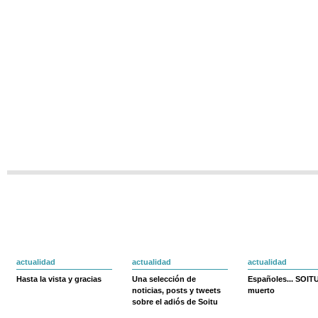
actualidad
actualidad
actualidad
Hasta la vista y gracias
Una selección de
Españoles... SOIT
noticias, posts y tweets
muerto
sobre el adiós de Soitu