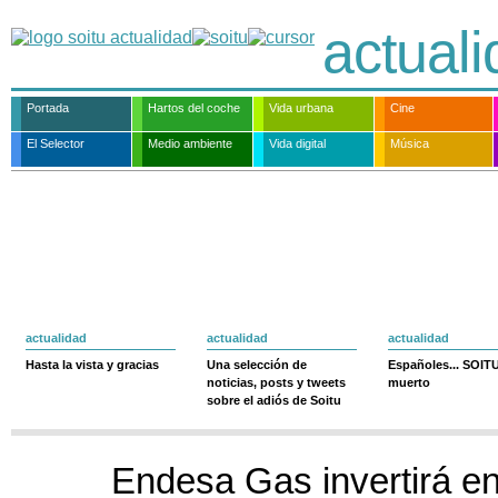
actual
Portada
Hartos del coche
Vida urbana
Cine
El Selector
Medio ambiente
Vida digital
Música
actualidad
actualidad
actualidad
Hasta la vista y gracias
Una selección de
Españoles... SOIT
noticias, posts y tweets
muerto
sobre el adiós de Soitu
Endesa Gas invertirá e