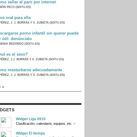
mo sellar el paro por internet
MÓN PECO (SOITU.ES)
xo oral para ella
PÉREZ, J. J. BORRÁS Y X. ZUBIETA (SOITU.ES)
scargarse porno infantil sin querer puede
r útil: denúncialo
GENIA REDONDO (SOITU.ES)
ué es el sexo?
PÉREZ, J.J. BORRÁS Y X. ZUBIETA (SOITU.ES)
mo masturbarse adecuadamente
PÉREZ, J. J. BORRÁS Y X. ZUBIETA (SOITU.ES)
s
»
IDGETS
Widget Liga 0910
»
Clasificación, calendario, equipos, etc.
Widget El tiempo