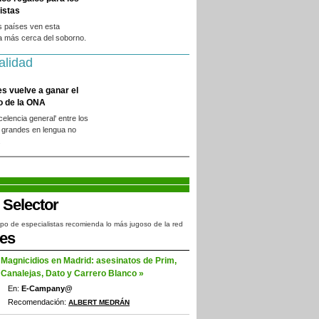
istas
s países ven esta
a más cerca del soborno.
alidad
es vuelve a ganar el
o de la ONA
xcelencia general' entre los
 grandes en lengua no
.
po de especialistas recomienda lo más jugoso de la red
jes
Magnicidios en Madrid: asesinatos de Prim,
Canalejas, Dato y Carrero Blanco »
En:
E-Campany@
Recomendación:
ALBERT MEDRÁN