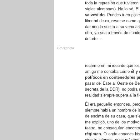
toda la represión que tuviero
siglas alemanas). No lo sé. E
va vestido.
Puedes ir en pijam
libertad de expresarse como q
dar rienda suelta a su vena ar
otra, ya sea a través de cua
de arte—.
iStockphoto
reafirmo en mi idea de que lo
amigo me contaba cómo
él y
políticos en contenedores p
pasar del Este al Oeste de Be
secreta de la DDR), no podía e
realidad siempre supera a la fi
Él era pequeño entonces, pero
siempre había un hombre de la
de encima de su casa, que sie
me explicó, uno de los motivos
teatro, no conseguían encontr
régimen.
Cuando conoces hist
sido tu infancia, cuya máxima