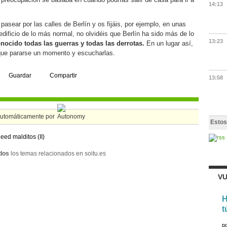
14:13
 pasear por las calles de Berlín y os fijáis, por ejemplo, en unas
ificio de lo más normal, no olvidéis que Berlín ha sido más de lo
13:23
nocido todas las guerras y todas las derrotas.
En un lugar así,
 que pararse un momento y escucharlas.
Guardar
Compartir
13:58
automáticamente por
Estos
leed malditos (II)
dos
los temas relacionados en soitu.es
VU
H
t
p