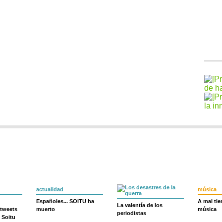
actualidad
música
Españoles... SOITU ha
A mal ti
La valentía de los
 tweets
muerto
música
periodistas
 Soitu