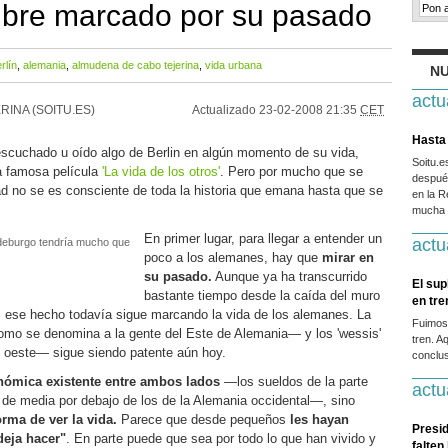
libre marcado por su pasado
rlín
,
alemania
,
almudena de cabo tejerina
,
vida urbana
NU
actu
RINA (SOITU.ES)
Actualizado
23-02-2008 21:35
CET
Hasta 
cuchado u oído algo de Berlin en algún momento de su vida,
Soitu.
a famosa película
'La vida de los otros'
. Pero por mucho que se
después
d no se es consciente de toda la historia que emana hasta que se
en la R
mucha g
En primer lugar, para llegar a entender un
actu
ndeburgo tendría mucho que
poco a los alemanes, hay que
mirar en
su pasado.
Aunque ya ha transcurrido
El sup
bastante tiempo desde la caída del muro
en tr
a, ese hecho todavía sigue marcando la vida de los alemanes. La
Fuimos
—como se denomina a la gente del Este de Alemania— y los 'wessis'
tren. A
oeste— sigue siendo patente aún hoy.
conclus
onómica existente entre ambos lados
—los sueldos de la parte
actu
 de media por debajo de los de la Alemania occidental—, sino
forma de ver la vida.
Parece que desde pequeños
les hayan
Presid
deja hacer"
. En parte puede que sea por todo lo que han vivido y
falten