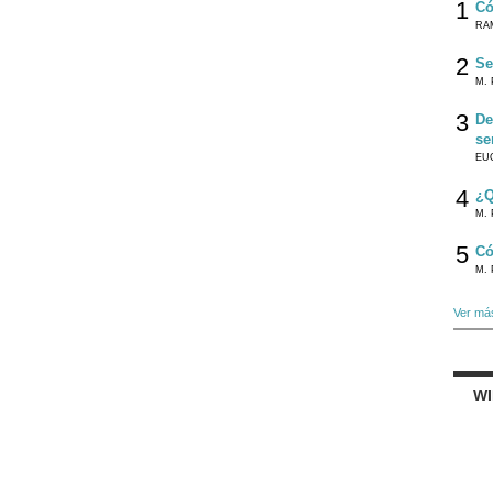
1
Có
RA
2
Se
M. 
3
De
se
EU
4
¿Q
M. 
5
Có
M. 
Ver má
W