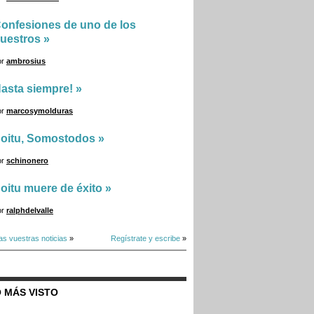
onfesiones de uno de los
uestros
»
or
ambrosius
asta siempre!
»
or
marcosymolduras
oitu, Somostodos
»
or
schinonero
oitu muere de éxito
»
or
ralphdelvalle
as vuestras noticias
»
Regístrate y escribe
»
 MÁS VISTO