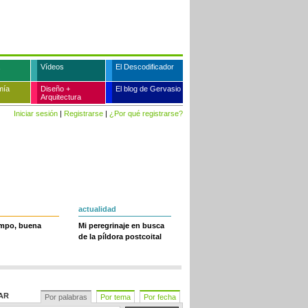
Vídeos
El Descodificador
mía
Diseño +
El blog de Gervasio
Arquitectura
Iniciar sesión
|
Registrarse
|
¿Por qué registrarse?
actualidad
empo, buena
Mi peregrinaje en busca
de la píldora postcoital
AR
Por palabras
Por tema
Por fecha