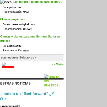
Los mejores destinos para el 2010 »
En:
elpais.com
Recomendación:
MAMI
El viaje perpetuo »
En:
elcomerciodigital.com
Recomendación:
ÓSCAR
Ofertas y planes para una Semana Santa en
crisis »
En:
elpais.com
Recomendación:
MAMI
 son nuestros Selectores »
ir a Viajes
ESTRAS NOTICIAS
e tenido un "flashforward" ¿Y
ú?
»
or
rosamariaartal