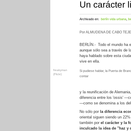
Un carácter 
Archivado en:
berlín vida urbana
,
be
Por ALMUDENA DE CABO TEJE
BERLÍN.- Todo el mundo ha es
aunque sólo sea a través de l
haya hablado sobre esta ciuda
vive en ella.
freakyman
Si pudiese hablar, la Puerta de Bra
(Flickr)
contar
y la reunificación de Alemani
diferencia entre los 'ossis' 
—como se denomina a los del 
No sólo por
la diferencia ec
oriental siguen siendo un 22%
también por
el carácter y la 
inculcado la idea de "haz y 