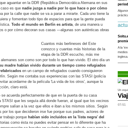
n que aguantar en la DDR (República Democrática Alemana en sus
period
l caso es que
nadie juzga a nadie por lo que hace o por cómo
Alguno
a por la calle que nadie se va a parar a mirarte. Cada uno tiene la
práctic
uiera y fomentan todo tipo de espacios para que la gente pueda
tística.
Todo el mundo en Berlín es artista
, de una manera u
actu
dros o por cómo decoran sus casas —algunas son auténticas obras
Soitu.
premi
Cuantos más berlineses del Este
A la 'e
conozco y cuantas más historias de la
medios
etapa de la DDR escucho, más me
inglesa
s alemanes son como son por todo lo que han vivido. El otro día un
 su madre habían vivido durante un tiempo como refugiados
refabricados
en un campo de refugiados cuando consiguieron
rlín. Según me contaba sus experiencias con las STASI (policía
vitar acordarme de la película 'La vida de los otros', aunque la
cción, claro está.
Un equi
Via
 se acuerda perfectamente de que en la puerta de su casa
 STASI que les seguía allá donde fueran, al igual que los vecinos
07:51
mpre salían a la vez que ellos e iban a los mismos sitios. Según
 por los que decidieron irse fue porque sus padres, actores de
ar trabajo porque
habían sido incluidos en la 'lista negra' del
orias como ésta no puedes evitar pensar en lo diferente que ha
 preocupación se basaba en cuándo podrías salir de casa para ir a