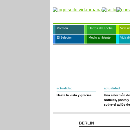
Portada
Hartos del coche
Vida u
El Selector
Medio ambiente
Vida dig
actualidad
actualidad
Hasta la vista y gracias
Una selección de
noticias, posts y
sobre el adiós de
BERLÍN