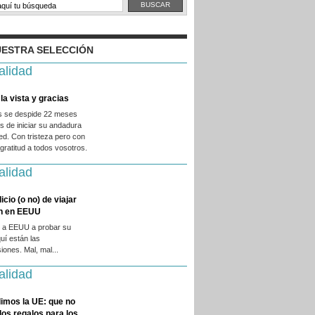
ESTRA SELECCIÓN
alidad
la vista y gracias
es se despide 22 meses
 de iniciar su andadura
ed. Con tristeza pero con
ratitud a todos vosotros.
alidad
licio (o no) de viajar
en en EEUU
 a EEUU a probar su
quí están las
iones. Mal, mal...
alidad
imos la UE: que no
 los regalos para los