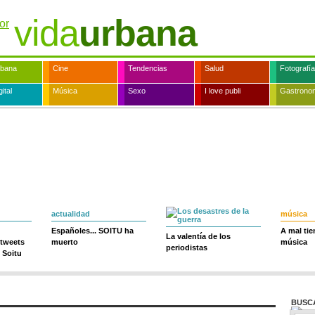
vida
urbana
rbana
Cine
Tendencias
Salud
Fotografía
ital
Música
Sexo
I love publi
Gastrono
actualidad
música
Españoles... SOITU ha
A mal ti
La valentía de los
 tweets
muerto
música
periodistas
 Soitu
BUSC