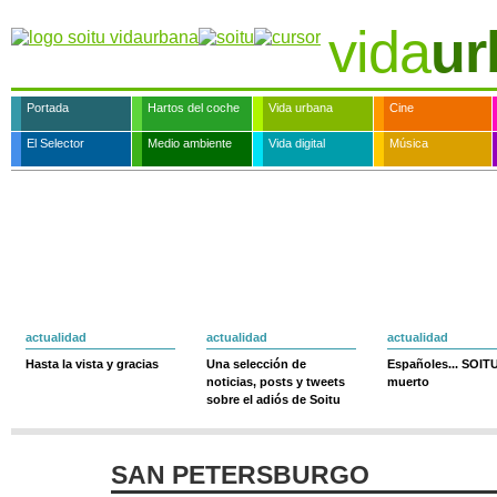
vida
ur
Portada
Hartos del coche
Vida urbana
Cine
El Selector
Medio ambiente
Vida digital
Música
actualidad
actualidad
actualidad
Hasta la vista y gracias
Una selección de
Españoles... SOIT
noticias, posts y tweets
muerto
sobre el adiós de Soitu
SAN PETERSBURGO