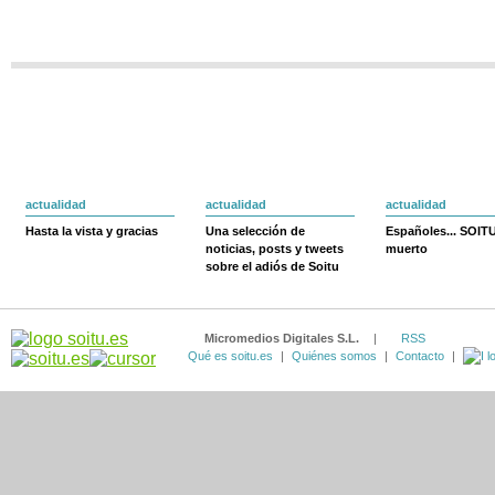
actualidad
actualidad
actualidad
Hasta la vista y gracias
Una selección de
Españoles... SOIT
noticias, posts y tweets
muerto
sobre el adiós de Soitu
Micromedios Digitales S.L.
|
RSS
Qué es soitu.es
|
Quiénes somos
|
Contacto
|