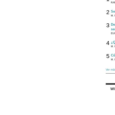
RA
2
Se
M. 
3
De
se
EU
4
¿Q
M. 
5
Có
M. 
Ver má
W