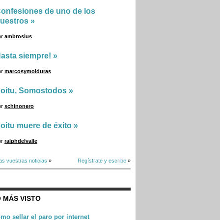
onfesiones de uno de los
uestros
»
or
ambrosius
asta siempre!
»
or
marcosymolduras
oitu, Somostodos
»
or
schinonero
oitu muere de éxito
»
or
ralphdelvalle
as vuestras noticias
»
Regístrate y escribe
»
 MÁS VISTO
mo sellar el paro por internet