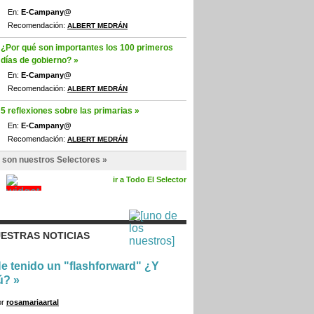
En:
E-Campany@
Recomendación:
ALBERT MEDRÁN
¿Por qué son importantes los 100 primeros
días de gobierno? »
En:
E-Campany@
Recomendación:
ALBERT MEDRÁN
5 reflexiones sobre las primarias »
En:
E-Campany@
Recomendación:
ALBERT MEDRÁN
 son nuestros Selectores »
ir a Todo El Selector
ESTRAS NOTICIAS
e tenido un "flashforward" ¿Y
ú?
»
or
rosamariaartal