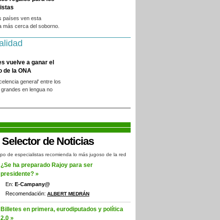
istas
s países ven esta
a más cerca del soborno.
alidad
es vuelve a ganar el
o de la ONA
xcelencia general' entre los
 grandes en lengua no
.
po de especialistas recomienda lo más jugoso de la red
¿Se ha preparado Rajoy para ser
presidente? »
En:
E-Campany@
Recomendación:
ALBERT MEDRÁN
Billetes en primera, eurodiputados y política
2.0 »