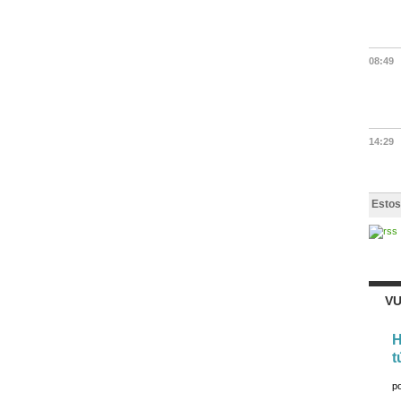
08:49
14:29
Estos
VU
H
t
p