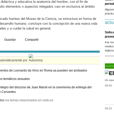
, didáctica y educativa la anatomía del hombre, con el fin de
period
adulto elementos o aspectos relegados casi en exclusiva al ámbito
Alguno
práctic
icado fuentes del Museo de la Ciencia, se estructura en forma de
actu
desarrollo humano, concluye con la concepción de una nueva vida
des y a cuidar la salud en general.
Soitu.
premi
Guardar
Compartir
A la 'e
medios
inglesa
automáticamente por
ventos de Leonardo da Vinci en Roma ya pueden ser probados
s temáticos sexuales
Un equi
08:50
integro del discurso de Juan Marsé en la ceremonia de entrega del
o Cervantes
dos
los temas relacionados en soitu.es
09:03