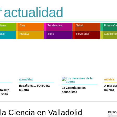
actualidad
rbana
Cine
Tendencias
Salud
Fotografía
ital
Música
Sexo
I love publi
Gastrono
actualidad
música
Españoles... SOITU ha
A mal ti
La valentía de los
 tweets
muerto
música
periodistas
 Soitu
la Ciencia en Valladolid
BUSC