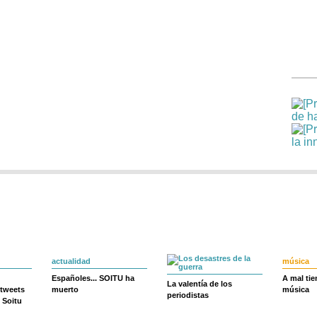
actualidad
música
Españoles... SOITU ha
A mal ti
La valentía de los
 tweets
muerto
música
periodistas
 Soitu