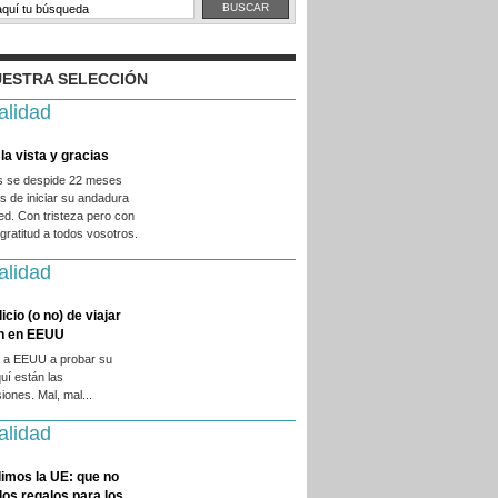
ESTRA SELECCIÓN
alidad
la vista y gracias
es se despide 22 meses
 de iniciar su andadura
ed. Con tristeza pero con
ratitud a todos vosotros.
alidad
licio (o no) de viajar
en en EEUU
 a EEUU a probar su
quí están las
iones. Mal, mal...
alidad
imos la UE: que no
 los regalos para los