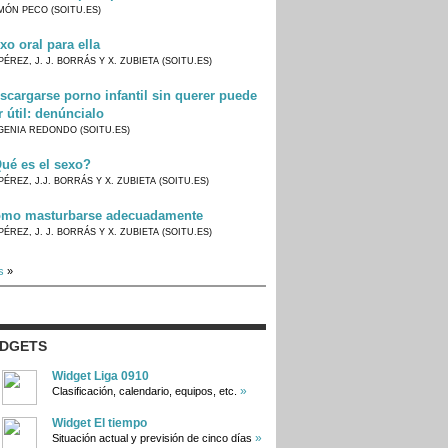
MÓN PECO (SOITU.ES)
xo oral para ella
PÉREZ, J. J. BORRÁS Y X. ZUBIETA (SOITU.ES)
scargarse porno infantil sin querer puede
r útil: denúncialo
GENIA REDONDO (SOITU.ES)
ué es el sexo?
PÉREZ, J.J. BORRÁS Y X. ZUBIETA (SOITU.ES)
mo masturbarse adecuadamente
PÉREZ, J. J. BORRÁS Y X. ZUBIETA (SOITU.ES)
s
»
IDGETS
Widget Liga 0910
»
Clasificación, calendario, equipos, etc.
Widget El tiempo
»
Situación actual y previsión de cinco días