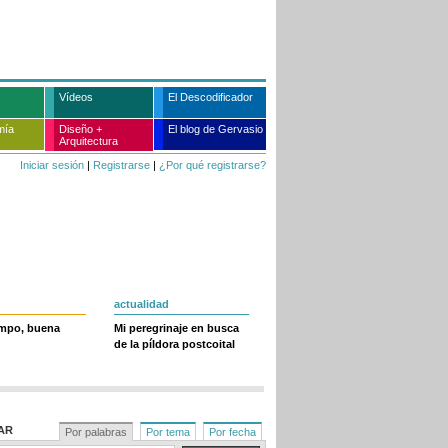
Vídeos
El Descodificador
mía
Diseño +
El blog de Gervasio
Arquitectura
Iniciar sesión
|
Registrarse
|
¿Por qué registrarse?
actualidad
empo, buena
Mi peregrinaje en busca
de la píldora postcoital
AR
Por palabras
Por tema
Por fecha