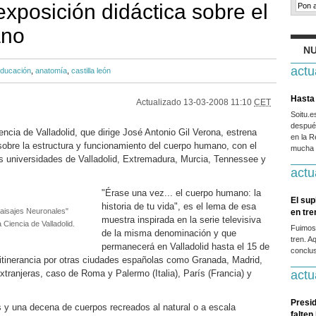
exposición didáctica sobre el
ano
NU
actu
ducación
,
anatomía
,
castilla león
Hasta 
Actualizado
13-03-2008 11:10
CET
Soitu.
después
encia de Valladolid, que dirige José Antonio Gil Verona, estrena
en la R
sobre la estructura y funcionamiento del cuerpo humano, con el
mucha g
as universidades de Valladolid, Extremadura, Murcia, Tennessee y
actu
"Érase una vez... el cuerpo humano: la
El sup
historia de tu vida", es el lema de esa
Paisajes Neuronales"
en tr
muestra inspirada en la serie televisiva
Ciencia de Valladolid.
Fuimos
de la misma denominación y que
tren. A
permanecerá en Valladolid hasta el 15 de
conclus
itinerancia por otras ciudades españolas como Granada, Madrid,
xtranjeras, caso de Roma y Palermo (Italia), París (Francia) y
actu
Presid
y una decena de cuerpos recreados al natural o a escala
falten