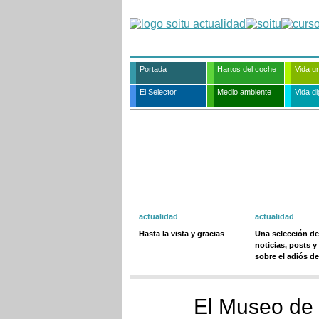
Portada
Hartos del coche
Vida u
El Selector
Medio ambiente
Vida dig
actualidad
actualidad
Hasta la vista y gracias
Una selección de
noticias, posts y
sobre el adiós de
El Museo de 