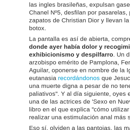
las ingles brasileñas, expulsan gas
Chanel Nº5, desfilan por pasarelas,
zapatos de Christian Dior y llevan la
botox.
La pantalla es así de abierta, comp
donde ayer había dolor y recogim
exhibicionismo y despilfarro
. Un 
arzobispo emérito de Pamplona, Fe
Aguilar, oponerse en nombre de la Ig
eutanasia
recordándonos
que Jesucri
una muerte digna a pesar de no ten
paliativos". Y al día siguiente, oyes 
una de las actrices de 'Sexo en Nuev
libro en el que explica "cómo utiliz
realizar una estimulación anal más sa
Eso sí, olviden a las pantojas, las ma