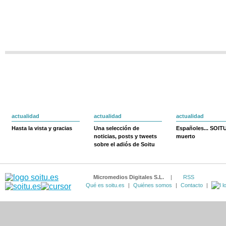
actualidad
actualidad
actualidad
Hasta la vista y gracias
Una selección de
Españoles... SOIT
noticias, posts y tweets
muerto
sobre el adiós de Soitu
Micromedios Digitales S.L.
|
RSS
Qué es soitu.es
|
Quiénes somos
|
Contacto
|