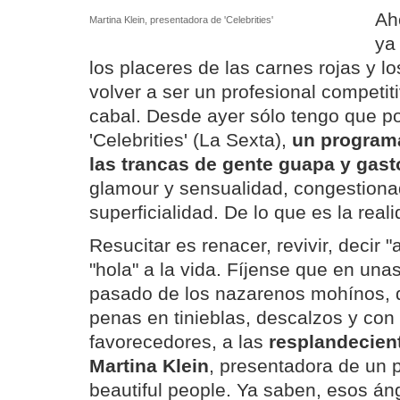
Ah
Martina Klein, presentadora de 'Celebrities'
ya 
los placeres de las carnes rojas y lo
volver a ser un profesional competi
cabal. Desde ayer sólo tengo que pon
'Celebrities' (La Sexta),
un programa
las trancas de gente guapa y gas
glamour y sensualidad, congestion
superficialidad. De lo que es la real
Resucitar es renacer, revivir, decir "
"hola" a la vida. Fíjense que en un
pasado de los nazarenos mohínos,
penas en tinieblas, descalzos y con
favorecedores, a las
resplandecien
Martina Klein
, presentadora de un 
beautiful people. Ya saben, esos á