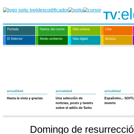
:el
TV
Portada
Hartos del coche
Vida urbana
Cine
El Selector
Medio ambiente
Vida digital
Música
actualidad
actualidad
actualidad
Hasta la vista y gracias
Una selección de
Españoles... SOIT
noticias, posts y tweets
muerto
sobre el adiós de Soitu
Domingo de resurrecci