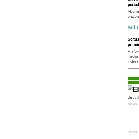
period
Alguno
práctic
actu
Soitu.
premi
A la 'e
medios
inglesa
Un equi
08:50
09:03