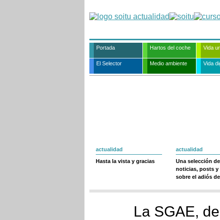
Portada
Hartos del coche
Vida u
El Selector
Medio ambiente
Vida dig
actualidad
actualidad
Hasta la vista y gracias
Una selección de
noticias, posts y
sobre el adiós de
La SGAE, de 