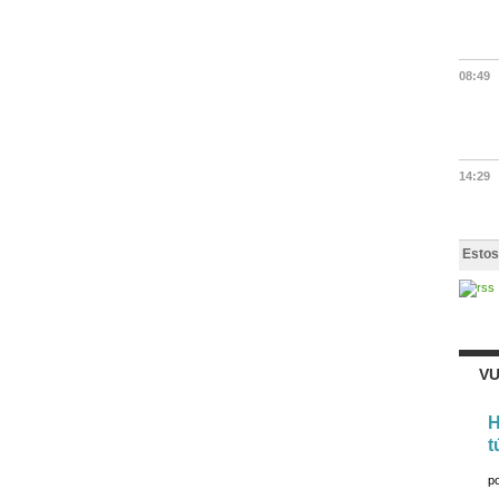
08:49
14:29
Estos
VU
H
t
p