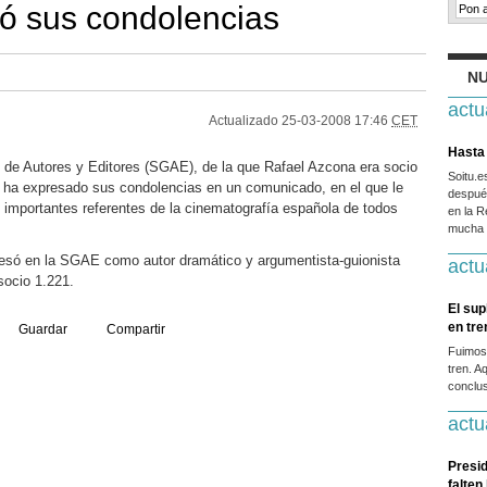
ó sus condolencias
NU
actu
Actualizado
25-03-2008 17:46
CET
Hasta 
 de Autores y Editores (SGAE), de la que Rafael Azcona era socio
Soitu.
, ha expresado sus condolencias en un comunicado, en el que le
después
importantes referentes de la cinematografía española de todos
en la R
mucha g
esó en la SGAE como autor dramático y argumentista-guionista
actu
socio 1.221.
El sup
en tr
Guardar
Compartir
Fuimos
tren. A
conclus
actu
Presid
falten