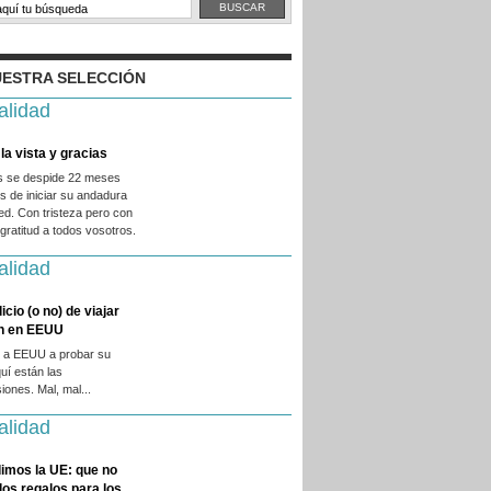
ESTRA SELECCIÓN
alidad
la vista y gracias
es se despide 22 meses
 de iniciar su andadura
ed. Con tristeza pero con
ratitud a todos vosotros.
alidad
licio (o no) de viajar
en en EEUU
 a EEUU a probar su
quí están las
iones. Mal, mal...
alidad
imos la UE: que no
 los regalos para los