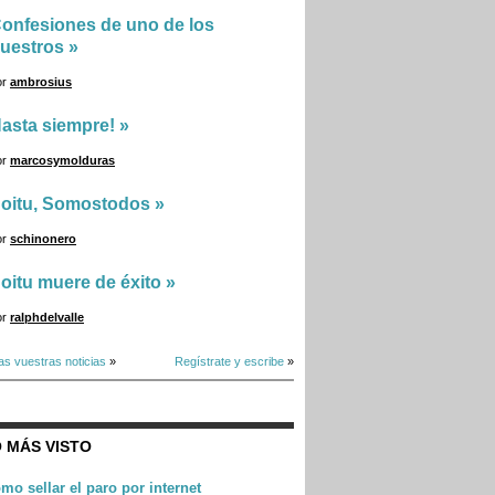
onfesiones de uno de los
uestros
»
or
ambrosius
asta siempre!
»
or
marcosymolduras
oitu, Somostodos
»
or
schinonero
oitu muere de éxito
»
or
ralphdelvalle
as vuestras noticias
»
Regístrate y escribe
»
 MÁS VISTO
mo sellar el paro por internet