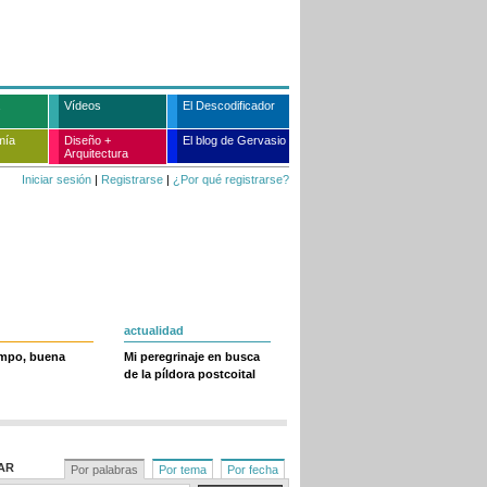
Vídeos
El Descodificador
mía
Diseño +
El blog de Gervasio
Arquitectura
Iniciar sesión
|
Registrarse
|
¿Por qué registrarse?
actualidad
empo, buena
Mi peregrinaje en busca
de la píldora postcoital
AR
Por palabras
Por tema
Por fecha