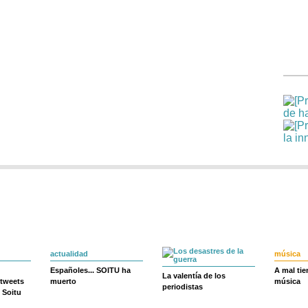
actualidad
música
Españoles... SOITU ha
A mal ti
La valentía de los
 tweets
muerto
música
periodistas
 Soitu