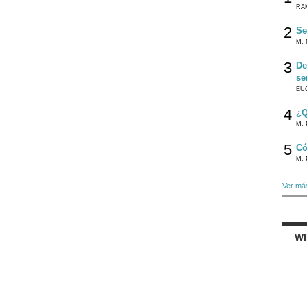
RA
2
Se
M. 
3
De
se
EU
4
¿Q
M. 
5
Có
M. 
Ver má
W