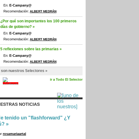
En:
E-Campany@
Recomendación:
ALBERT MEDRÁN
¿Por qué son importantes los 100 primeros
días de gobierno? »
En:
E-Campany@
Recomendación:
ALBERT MEDRÁN
5 reflexiones sobre las primarias »
En:
E-Campany@
Recomendación:
ALBERT MEDRÁN
 son nuestros Selectores »
ir a Todo El Selector
ESTRAS NOTICIAS
e tenido un "flashforward" ¿Y
ú?
»
or
rosamariaartal