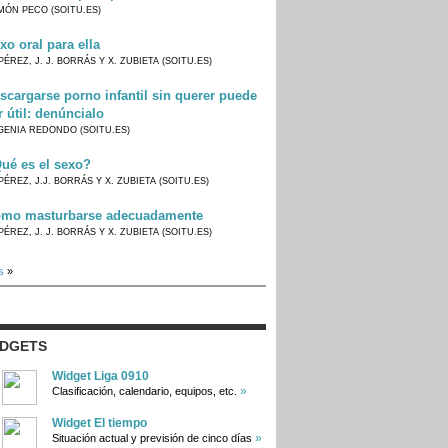
MÓN PECO (SOITU.ES)
xo oral para ella
PÉREZ, J. J. BORRÁS Y X. ZUBIETA (SOITU.ES)
scargarse porno infantil sin querer puede
r útil: denúncialo
GENIA REDONDO (SOITU.ES)
ué es el sexo?
PÉREZ, J.J. BORRÁS Y X. ZUBIETA (SOITU.ES)
mo masturbarse adecuadamente
PÉREZ, J. J. BORRÁS Y X. ZUBIETA (SOITU.ES)
s
»
IDGETS
Widget Liga 0910
»
Clasificación, calendario, equipos, etc.
Widget El tiempo
»
Situación actual y previsión de cinco días