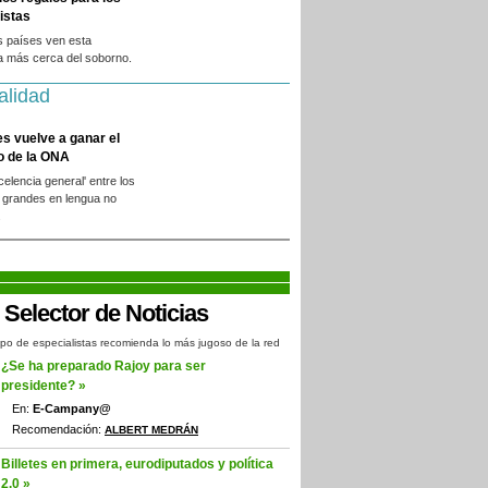
istas
s países ven esta
a más cerca del soborno.
alidad
es vuelve a ganar el
o de la ONA
xcelencia general' entre los
 grandes en lengua no
.
po de especialistas recomienda lo más jugoso de la red
¿Se ha preparado Rajoy para ser
presidente? »
En:
E-Campany@
Recomendación:
ALBERT MEDRÁN
Billetes en primera, eurodiputados y política
2.0 »