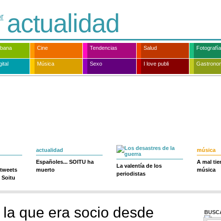
actualidad
rbana
Cine
Tendencias
Salud
Fotografía
ital
Música
Sexo
I love publi
Gastrono
actualidad
música
Españoles... SOITU ha
A mal ti
La valentía de los
 tweets
muerto
música
periodistas
 Soitu
la que era socio desde
BUSC