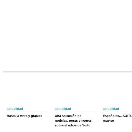
actualidad
actualidad
actualidad
Hasta la vista y gracias
Una selección de
Españoles... SOIT
noticias, posts y tweets
muerto
sobre el adiós de Soitu