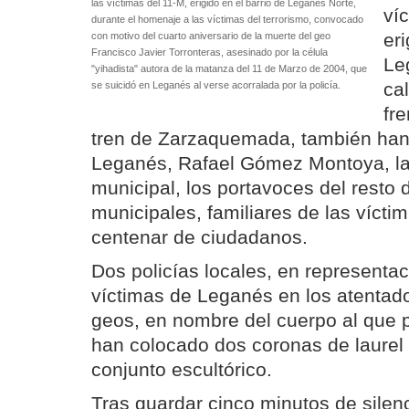
las víctimas del 11-M, erigido en el barrio de Leganés Norte,
ví
durante el homenaje a las víctimas del terrorismo, convocado
eri
con motivo del cuarto aniversario de la muerte del geo
Francisco Javier Torronteras, asesinado por la célula
Le
"yihadista" autora de la matanza del 11 de Marzo de 2004, que
ca
se suicidó en Leganés al verse acorralada por la policía.
fre
tren de Zarzaquemada, también han 
Leganés, Rafael Gómez Montoya, la
municipal, los portavoces del resto 
municipales, familiares de las vícti
centenar de ciudadanos.
Dos policías locales, en representac
víctimas de Leganés en los atentado
geos, en nombre del cuerpo al que pe
han colocado dos coronas de laurel 
conjunto escultórico.
Tras guardar cinco minutos de silenc