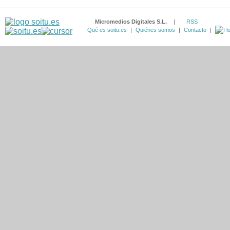
Micromedios Digitales S.L.
|
RSS
Qué es soitu.es
|
Quiénes somos
|
Contacto
|