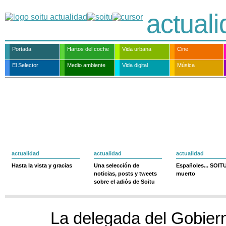
actual
Portada
Hartos del coche
Vida urbana
Cine
El Selector
Medio ambiente
Vida digital
Música
actualidad
actualidad
actualidad
Hasta la vista y gracias
Una selección de
Españoles... SOIT
noticias, posts y tweets
muerto
sobre el adiós de Soitu
La delegada del Gobiern