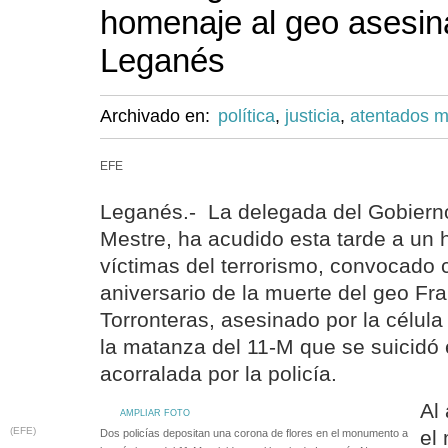
homenaje al geo asesin
Leganés
Archivado en:
política
,
justicia
,
atentados m
EFE
Leganés.- La delegada del Gobiern
Mestre, ha acudido esta tarde a un 
víctimas del terrorismo, convocado 
aniversario de la muerte del geo Fra
Torronteras, asesinado por la célula 
la matanza del 11-M que se suicidó
acorralada por la policía.
Al
AMPLIAR FOTO
(EFE)
el
Dos policías depositan una corona de flores en el monumento a