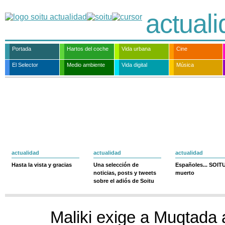
actual
Portada
Hartos del coche
Vida urbana
Cine
El Selector
Medio ambiente
Vida digital
Música
actualidad
actualidad
actualidad
Hasta la vista y gracias
Una selección de
Españoles... SOIT
noticias, posts y tweets
muerto
sobre el adiós de Soitu
Maliki exige a Muqtada a