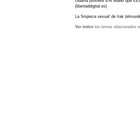
Obama promete a Al Maliki que EEU
(libertaddigital.es)
La 'limpieza sexual' de Irak (elmund
Ver todos
los temas relacionados e