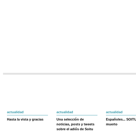
actualidad
actualidad
actualidad
Hasta la vista y gracias
Una selección de
Españoles... SOIT
noticias, posts y tweets
muerto
sobre el adiós de Soitu