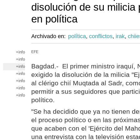
disolución de su milicia 
en política
Archivado en:
política
,
conflictos
,
irak
,
chiie
+info
EFE
+info
Bagdad.- El primer ministro iraquí, N
+info
exigido la disolución de la milicia "Ej
+info
+info
al clérigo chií Muqtada al Sadr, com
+info
permitir a sus seguidores que partic
+info
político.
"Se ha decidido que ya no tienen de
el proceso político o en las próxim
que acaben con el 'Ejército del Mahd
una entrevista con la televisión es