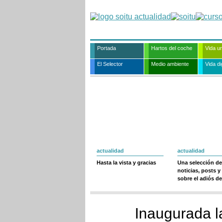
Portada
Hartos del coche
Vida u
El Selector
Medio ambiente
Vida dig
actualidad
actualidad
Hasta la vista y gracias
Una selección de
noticias, posts y
sobre el adiós de
Inaugurada l