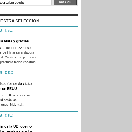
ESTRA SELECCIÓN
alidad
la vista y gracias
es se despide 22 meses
 de iniciar su andadura
ed. Con tristeza pero con
ratitud a todos vosotros.
alidad
licio (o no) de viajar
en en EEUU
 a EEUU a probar su
quí están las
iones. Mal, mal...
alidad
imos la UE: que no
 los regalos para los