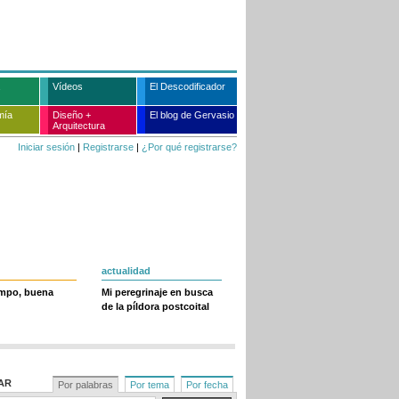
Vídeos
El Descodificador
mía
Diseño +
El blog de Gervasio
Arquitectura
Iniciar sesión
|
Registrarse
|
¿Por qué registrarse?
actualidad
empo, buena
Mi peregrinaje en busca
de la píldora postcoital
AR
Por palabras
Por tema
Por fecha