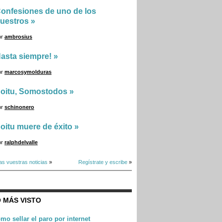
onfesiones de uno de los
uestros
»
or
ambrosius
asta siempre!
»
or
marcosymolduras
oitu, Somostodos
»
or
schinonero
oitu muere de éxito
»
or
ralphdelvalle
as vuestras noticias
»
Regístrate y escribe
»
 MÁS VISTO
mo sellar el paro por internet