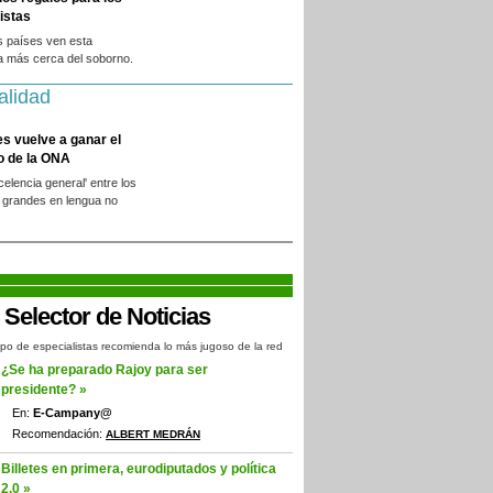
istas
s países ven esta
a más cerca del soborno.
alidad
es vuelve a ganar el
o de la ONA
xcelencia general' entre los
 grandes en lengua no
.
po de especialistas recomienda lo más jugoso de la red
¿Se ha preparado Rajoy para ser
presidente? »
En:
E-Campany@
Recomendación:
ALBERT MEDRÁN
Billetes en primera, eurodiputados y política
2.0 »