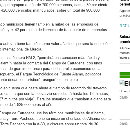
period
s, que agrupan a más de 700.000 personas, casi el 50 por ciento
e 420.000 vehículos matriculados, sobre un total de 900.000
Alguno
práctic
nco municipios tienen también la mitad de las empresas de
actu
gión y el 42 por ciento de licencias de transporte de mercancías
Soitu.
premi
a autovía tiene también como valor añadido que será la conexión
A la 'e
o internacional de Murcia.
medios
ominación será RM-2, "permitirá una conexión más rápida y
inglesa
dalentín hasta la comarca del Campo de Cartagena, con unos
nas de gran importancia para el desarrollo económico de la
ropuerto, el Parque Tecnológico de Fuente Álamo, polígonos
nte desarrollo turístico", aseguró el consejero.
 en cuenta que hasta ahora el tiempo de recorrido del trayecto
Un equi
se estima que con la nueva vía se reducirá hasta los 18 minutos,
08:50
27 minutos por viaje". Para los usuarios que transiten a diario esta
iempo de 1.825.000 horas al año.
Campo de Cartagena une los términos municipales de Alhama,
na y Torre Pacheco, tiene su inicio en el enlace de Alhama con la
e Torre Pacheco con la A-30, y discurre sobre un total de 36
09:03