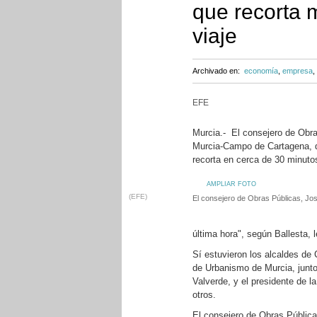
que recorta 
viaje
Archivado en:
economía
,
empresa
,
EFE
Murcia.- El consejero de Obra
Murcia-Campo de Cartagena, de
recorta en cerca de 30 minutos
AMPLIAR FOTO
(EFE)
El consejero de Obras Públicas, Jos
última hora", según Ballesta, le
Sí estuvieron los alcaldes de 
de Urbanismo de Murcia, junto 
Valverde, y el presidente de 
otros.
El consejero de Obras Públicas