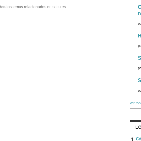
C
dos
los temas relacionados en soitu.es
n
p
H
p
S
p
S
p
Ver tod
LO
1
Có