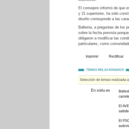
El consejero informó de que e
y 21 superiores, ha sido con
diseño corresponde a las carac
Ballesta, a preguntas de los p
sobre la fecha prevista porque
obligaron a modificar las con
particulares, como comunidad
Imprimir
Rectificar
TEMAS RELACIONADOS
Selección de temas realizada 
En soitu.es
Balles
carret
El AVE
satisf
El PSO
autoví