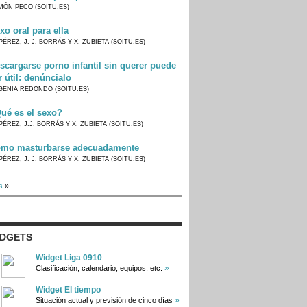
MÓN PECO (SOITU.ES)
xo oral para ella
PÉREZ, J. J. BORRÁS Y X. ZUBIETA (SOITU.ES)
scargarse porno infantil sin querer puede
r útil: denúncialo
GENIA REDONDO (SOITU.ES)
ué es el sexo?
PÉREZ, J.J. BORRÁS Y X. ZUBIETA (SOITU.ES)
mo masturbarse adecuadamente
PÉREZ, J. J. BORRÁS Y X. ZUBIETA (SOITU.ES)
s
»
IDGETS
Widget Liga 0910
»
Clasificación, calendario, equipos, etc.
Widget El tiempo
»
Situación actual y previsión de cinco días