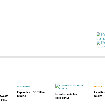
actualidad
música
Españoles... SOITU ha
A mal ti
La valentía de los
 tweets
muerto
música
periodistas
 Soitu