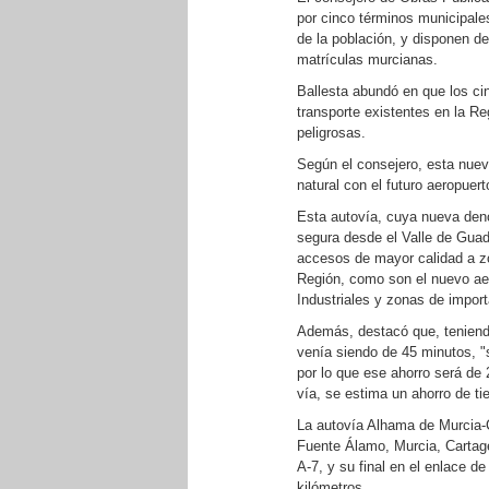
por cinco términos municipale
de la población, y disponen d
matrículas murcianas.
Ballesta abundó en que los ci
transporte existentes en la Re
peligrosas.
Según el consejero, esta nuev
natural con el futuro aeropuert
Esta autovía, cuya nueva den
segura desde el Valle de Gua
accesos de mayor calidad a zo
Región, como son el nuevo ae
Industriales y zonas de importa
Además, destacó que, teniendo
venía siendo de 45 minutos, "
por lo que ese ahorro será de 
vía, se estima un ahorro de t
La autovía Alhama de Murcia-
Fuente Álamo, Murcia, Cartage
A-7, y su final en el enlace d
kilómetros.