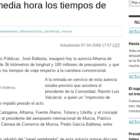
media hora los tiempos de
NU
actu
autonomías
,
infraestructura
,
carreteras
,
murcia
Hasta 
Actualizado
07-04-2008 17:57
CET
Soitu.
después
s Públicas, José Ballesta, inauguró hoy la autovía Alhama de
en la R
 36 kilómetros de longitud y 100 millones de presupuesto, y que
mucha g
 los tiempos de viaje respecto a la carretera convencional.
actu
A la entrada en servicio de esta autovía
estaba previsto que asistiera el
é Ballesta.
El sup
presidente de la Comunidad, Ramón Luis
en tr
Valcárcel, a quien un "imprevisto de
Fuimos
 impidió presidir el acto.
tren. A
conclus
Cartagena, Alhama, Fuente Álamo, Totana y Librilla, y el concejal
al presidente del aeropuerto internacional de Murcia, Patricio
actu
la Cámara de Comercio de Murcia, Pedro García Balibrea, entre
Presid
 advirtió del "papel vertebrador" de esta autovía porque discurre
falten