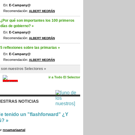
En:
E-Campany@
Recomendación:
ALBERT MEDRÁN
¿Por qué son importantes los 100 primeros
días de gobierno? »
En:
E-Campany@
Recomendación:
ALBERT MEDRÁN
5 reflexiones sobre las primarias »
En:
E-Campany@
Recomendación:
ALBERT MEDRÁN
 son nuestros Selectores »
ir a Todo El Selector
ESTRAS NOTICIAS
e tenido un "flashforward" ¿Y
ú?
»
or
rosamariaartal