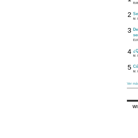
RA
2
Se
M. 
3
De
se
EU
4
¿Q
M. 
5
Có
M. 
Ver má
W