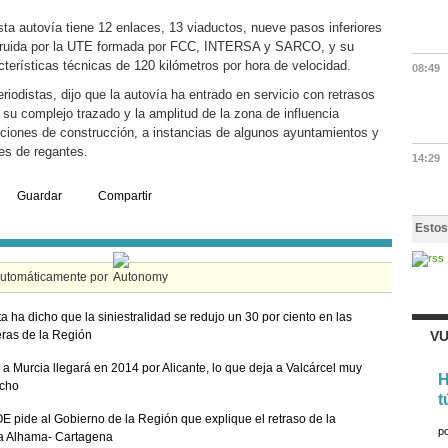
sta autovía tiene 12 enlaces, 13 viaductos, nueve pasos inferiores
struida por la UTE formada por FCC, INTERSA y SARCO, y su
terísticas técnicas de 120 kilómetros por hora de velocidad.
08:49
eriodistas, dijo que la autovía ha entrado en servicio con retrasos
 su complejo trazado y la amplitud de la zona de influencia
diciones de construcción, a instancias de algunos ayuntamientos y
es de regantes.
14:29
Guardar
Compartir
Estos
automáticamente por
ta ha dicho que la siniestralidad se redujo un 30 por ciento en las
eras de la Región
VU
 a Murcia llegará en 2014 por Alicante, lo que deja a Valcárcel muy
H
echo
t
E pide al Gobierno de la Región que explique el retraso de la
p
a Alhama- Cartagena