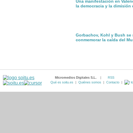
Una manifestación en Valenc
la democracia y la dimisió
Gorbachov, Kohl y Bush se 
conmemorar la caída del Mur
Micromedios Digitales S.L.
|
RSS
Qué es soitu.es
|
Quiénes somos
|
Contacto
|