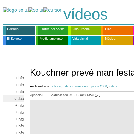
vídeos
Portada
Hartos del coche
Vida urbana
Cine
El Selector
Medio ambiente
Vida digital
Música
Kouchner prevé manifestac
+info
+info
Archivado en:
politica
,
exterior
,
olimpismo
,
pekin 2008
,
video
+info
Agencia EFE
Actualizado
07-04-2008 13:31
CET
vídeo
+info
+info
+info
+info
+info