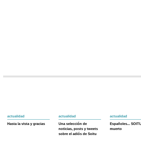
actualidad
actualidad
actualidad
Hasta la vista y gracias
Una selección de
Españoles... SOIT
noticias, posts y tweets
muerto
sobre el adiós de Soitu