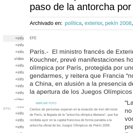
paso de la antorcha por
Archivado en:
política
,
exterior
,
pekín 2008
+info
EFE
+info
París.- El ministro francés de Exter
+info
Kouchner, prevé manifestaciones ho
vídeo
+info
olímpica por París, protegida por un
+info
gendarmes, y reitera que Francia "
+info
a China, en alusión a la presencia 
+info
la apertura de los Juegos Olímpicos
+info
vídeo
"L
AMPLIAR FOTO
+info
(EFE)
no
Cientos de personas esperan en la estación de tren del norte
+info
de París, la llegada de la "antorcha olímpica tibetana", que fue
vo
+info
recibida ayer en la capital francesa de forma paralela a la
pr
antorcha oficial de los Juegos Olímpicos de Pekín 2008.
+info