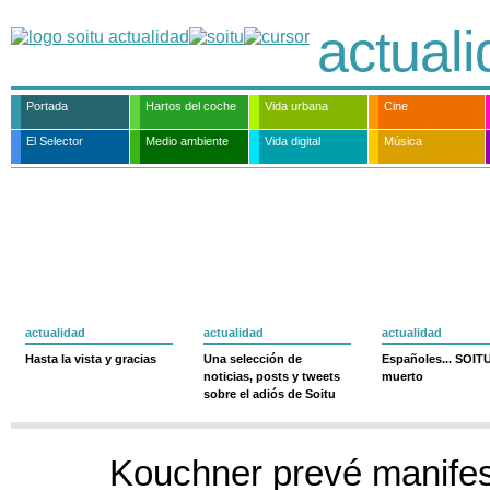
actual
Portada
Hartos del coche
Vida urbana
Cine
El Selector
Medio ambiente
Vida digital
Música
actualidad
actualidad
actualidad
Hasta la vista y gracias
Una selección de
Españoles... SOIT
noticias, posts y tweets
muerto
sobre el adiós de Soitu
Kouchner prevé manifes