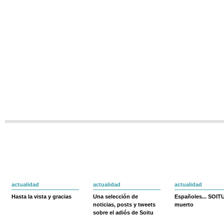
actualidad
actualidad
actualidad
Hasta la vista y gracias
Una selección de
Españoles... SOIT
noticias, posts y tweets
muerto
sobre el adiós de Soitu