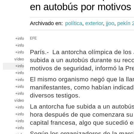
en autobús por motivos
Archivado en:
política
,
exterior
,
jjoo
,
pekín 
+info
EFE
+info
París.- La antorcha olímpica de los
+info
subida a un autobús durante su reco
vídeo
+info
motivos de seguridad, informó la Pre
+info
El mismo organismo negó que la ll
+info
manifestantes, como habían indicad
+info
+info
diversos testigos.
vídeo
La antorcha fue subida a un autob
+info
hora después de que comenzara su r
+info
+info
capital francesa, algo que sucedió en 
+info
Según los organizadores de la marc