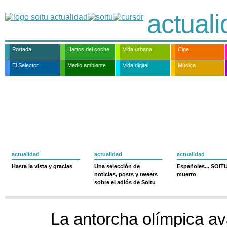
actual
Portada
Hartos del coche
Vida urbana
Cine
El Selector
Medio ambiente
Vida digital
Música
actualidad
actualidad
actualidad
Hasta la vista y gracias
Una selección de
Españoles... SOIT
noticias, posts y tweets
muerto
sobre el adiós de Soitu
La antorcha olímpica av