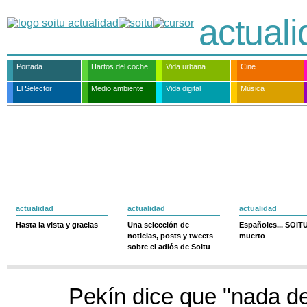
actual
Portada
Hartos del coche
Vida urbana
Cine
El Selector
Medio ambiente
Vida digital
Música
actualidad
actualidad
actualidad
Hasta la vista y gracias
Una selección de
Españoles... SOIT
noticias, posts y tweets
muerto
sobre el adiós de Soitu
Pekín dice que "nada de