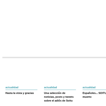
actualidad
actualidad
actualidad
Hasta la vista y gracias
Una selección de
Españoles... SOIT
noticias, posts y tweets
muerto
sobre el adiós de Soitu