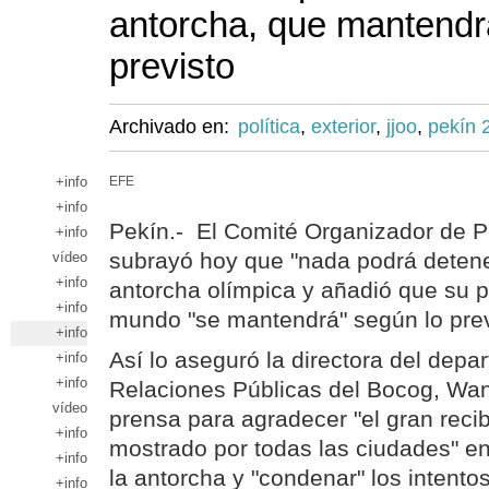
antorcha, que mantendrá 
previsto
Archivado en:
política
,
exterior
,
jjoo
,
pekín 
+info
EFE
+info
Pekín.- El Comité Organizador de
+info
subrayó hoy que "nada podrá detene
vídeo
+info
antorcha olímpica y añadió que su pe
+info
mundo "se mantendrá" según lo previ
+info
Así lo aseguró la directora del dep
+info
+info
Relaciones Públicas del Bocog, Wan
vídeo
prensa para agradecer "el gran reci
+info
mostrado por todas las ciudades" en
+info
la antorcha y "condenar" los intento
+info