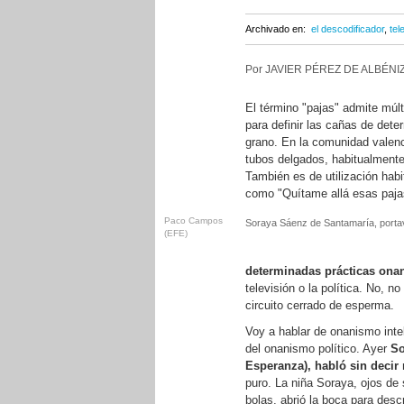
Archivado en:
el descodificador
,
tel
Por JAVIER PÉREZ DE ALBÉNIZ
El término "pajas" admite múlt
para definir las cañas de de
grano. En la comunidad valenc
tubos delgados, habitualmente 
También es de utilización hab
como "Quítame allá esas pajas
Paco Campos
Soraya Sáenz de Santamaría, porta
(EFE)
determinadas prácticas onan
televisión o la política. No, 
circuito cerrado de esperma.
Voy a hablar de onanismo inte
del onanismo político. Ayer
So
Esperanza), habló sin decir
puro. La niña Soraya, ojos d
bolas, abrió la boca para desc