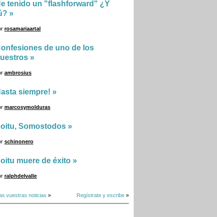
e tenido un "flashforward" ¿Y
ú?
»
or
rosamariaartal
onfesiones de uno de los
uestros
»
or
ambrosius
asta siempre!
»
or
marcosymolduras
oitu, Somostodos
»
or
schinonero
oitu muere de éxito
»
or
ralphdelvalle
as vuestras noticias
»
Regístrate y escribe
»