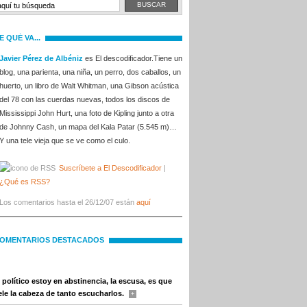
E QUÉ VA...
Javier Pérez de Albéniz
es El descodificador.Tiene un
blog, una parienta, una niña, un perro, dos caballos, un
huerto, un libro de Walt Whitman, una Gibson acústica
del 78 con las cuerdas nuevas, todos los discos de
Mississippi John Hurt, una foto de Kipling junto a otra
de Johnny Cash, un mapa del Kala Patar (5.545 m)…
Y una tele vieja que se ve como el culo.
Suscríbete a El Descodificador
|
¿Qué es RSS?
Los comentarios hasta el 26/12/07 están
aquí
OMENTARIOS DESTACADOS
 político estoy en abstinencia, la escusa, es que
le la cabeza de tanto escucharlos.
+