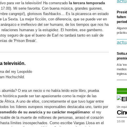
actu
vo para ver la televisión! Ha comenzado
la tercera temporada
 17.00). Mi serie favorita. Con buena música, grandes guiones,
Presid
ombre cangrejo!), gloriosos flashbacks… Es la picaresca en estado
falten
 de La Sexta. La mejor ficción, con diferencia, que se puede ver en
period
s anárquico e irreflexivo del ser humano, de los tiempos que nos ha
Alguno
las relaciones humanas y la estupidez. El hombre, ese gamberro.
práctic
oy seguro de que el bueno de Earl no tardará tanto en salir de
nías de 'Prison Break'.
actu
Soitu.
premi
a televisión.
A la 'e
medios
ma del rey Leopoldo
inglesa
dam Hochschild.
s aburrida? O era un necio o no había leído este libro, prueba
ón histórica puede ser tan apasionante como la mejor de las
e África. A uno de ellos, concretamente el que tuvo lugar entre
 todos los líderes europeos responsables destacaba uno, tanto por
Un equi
Cin
desmedido de su avaricia y su carácter megalómano
: el rey
nsable de la muerte de millones de personas, arrasó el corazón
10:08
ó hasta límites insospechados. Como escribe Vargas Llosa en el