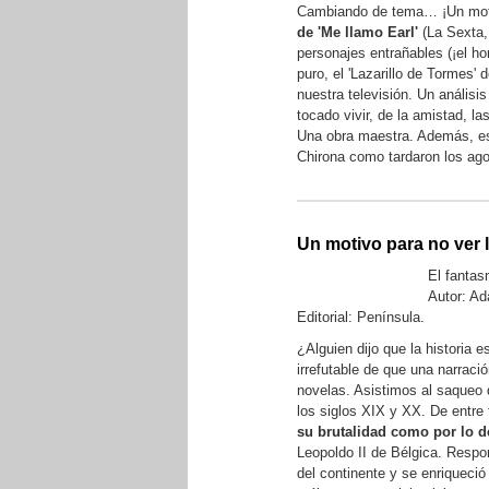
Cambiando de tema… ¡Un moti
de 'Me llamo Earl'
(La Sexta,
personajes entrañables (¡el h
puro, el 'Lazarillo de Tormes'
nuestra televisión. Un análisi
tocado vivir, de la amistad, 
Una obra maestra. Además, est
Chirona como tardaron los ago
Un motivo para no ver l
El fantas
Autor: A
Editorial: Península.
¿Alguien dijo que la historia e
irrefutable de que una narraci
novelas. Asistimos al saqueo d
los siglos XIX y XX. De entre
su brutalidad como por lo 
Leopoldo II de Bélgica. Respo
del continente y se enriqueci