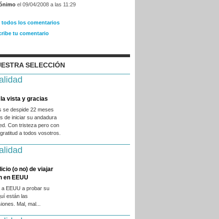
ónimo
el 09/04/2008 a las 11:29
r todos los comentarios
cribe tu comentario
ESTRA SELECCIÓN
alidad
la vista y gracias
es se despide 22 meses
 de iniciar su andadura
ed. Con tristeza pero con
ratitud a todos vosotros.
alidad
licio (o no) de viajar
en en EEUU
 a EEUU a probar su
quí están las
iones. Mal, mal...