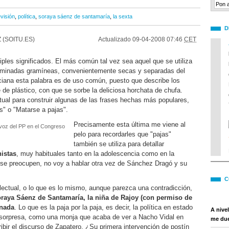
evisión
,
política
,
soraya sáenz de santamaría
,
la sexta
D
 (SOITU.ES)
Actualizado
09-04-2008 07:46
CET
iples significados. El más común tal vez sea aquel que se utiliza
terminadas gramíneas, convenientemente secas y separadas del
iana esta palabra es de uso común, puesto que describe los
de plástico, con que se sorbe la deliciosa horchata de chufa.
itual para construir algunas de las frases hechas más populares,
" o "Matarse a pajas".
Precisamente esta última me viene al
voz del PP en el Congreso
pelo para recordarles que "pajas"
también se utiliza para detallar
istas
, muy habituales tanto en la adolescencia como en la
no se preocupen, no voy a hablar otra vez de Sánchez Dragó y su
C
lectual, o lo que es lo mismo, aunque parezca una contradicción,
raya Sáenz de Santamaría, la niña de Rajoy (con permiso de
 nada
. Lo que es la paja por la paja, es decir, la política en estado
A nivel
e sorpresa, como una monja que acaba de ver a Nacho Vidal en
me due
ribir el discurso de Zapatero. ¿Su primera intervención de postín