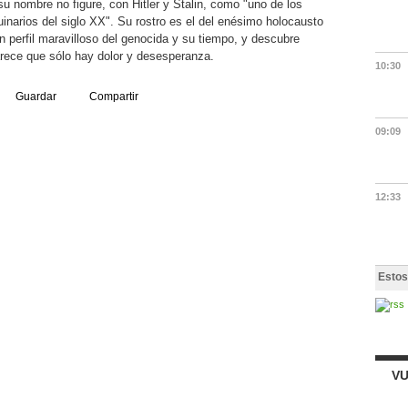
 su nombre no figure, con Hitler y Stalin, como "uno de los
inarios del siglo XX". Su rostro es el del enésimo holocausto
n perfil maravilloso del genocida y su tiempo, y descubre
rece que sólo hay dolor y desesperanza.
10:30
Guardar
Compartir
09:09
12:33
Estos
VU