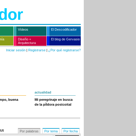
dor
Vídeos
El Descodificador
mía
Diseño +
El blog de Gervasio
Arquitectura
Iniciar sesión
|
Registrarse
|
¿Por qué registrarse?
actualidad
empo, buena
Mi peregrinaje en busca
de la píldora postcoital
AR
Por palabras
Por tema
Por fecha