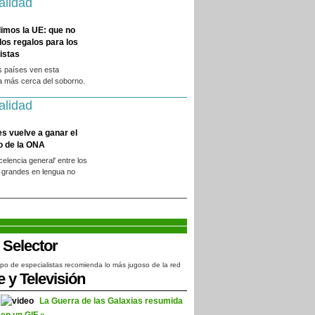
alidad
imos la UE: que no
 los regalos para los
istas
s países ven esta
a más cerca del soborno.
alidad
es vuelve a ganar el
o de la ONA
xcelencia general' entre los
 grandes en lengua no
.
po de especialistas recomienda lo más jugoso de la red
e y Televisión
La Guerra de las Galaxias resumida