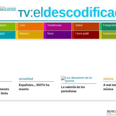
:el
descodifica
TV
rbana
Cine
Tendencias
Salud
Fotografía
ital
Música
Sexo
I love publi
Gastrono
actualidad
música
Españoles... SOITU ha
A mal ti
La valentía de los
 tweets
muerto
música
periodistas
 Soitu
BUSC