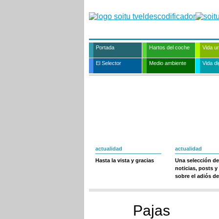
Portada
Hartos del coche
Vida u
El Selector
Medio ambiente
Vida dig
actualidad
actualidad
Hasta la vista y gracias
Una selección de
noticias, posts y
sobre el adiós de
Pajas