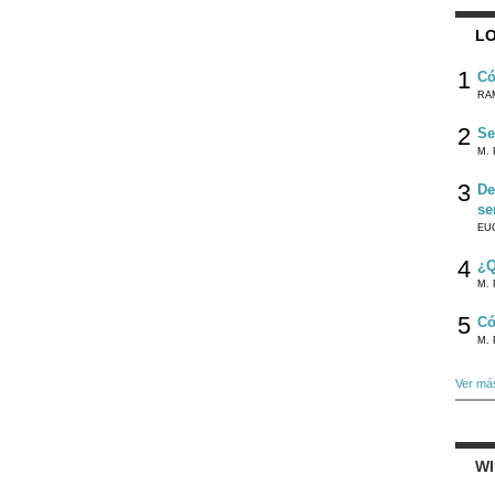
LO
1
Có
RA
2
Se
M. 
3
De
se
EU
4
¿Q
M. 
5
Có
M. 
Ver má
W