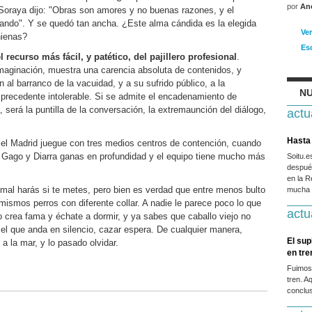
por
An
 Soraya dijo: "Obras son amores y no buenas razones, y el
ndo". Y se quedó tan ancha. ¿Este alma cándida es la elegida
Ve
hienas?
Es
 recurso más fácil, y patético, del pajillero profesional
.
maginación, muestra una carencia absoluta de contenidos, y
n al barranco de la vacuidad, y a su sufrido público, a la
NU
precedente intolerable. Si se admite el encadenamiento de
, será la puntilla de la conversación, la extremaunción del diálogo,
actu
Hasta 
el Madrid juegue con tres medios centros de contención, cuando
e Gago y Diarra ganas en profundidad y el equipo tiene mucho más
Soitu.
después
en la R
 mal harás si te metes, pero bien es verdad que entre menos bulto
mucha g
ismos perros con diferente collar. A nadie le parece poco lo que
actu
o crea fama y échate a dormir, y ya sabes que caballo viejo no
el que anda en silencio, cazar espera. De cualquier manera,
El sup
s a la mar, y lo pasado olvidar.
en tr
Fuimos
tren. A
conclus