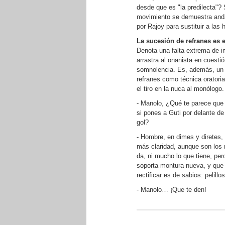
desde que es "la predilecta"?
movimiento se demuestra anda
por Rajoy para sustituir a las 
La sucesión de refranes es el
Denota una falta extrema de i
arrastra al onanista en cuestió
somnolencia. Es, además, un 
refranes como técnica oratoria
el tiro en la nuca al monólogo.
- Manolo, ¿Qué te parece que 
si pones a Guti por delante d
gol?
- Hombre, en dimes y diretes,
más claridad, aunque son los m
da, ni mucho lo que tiene, per
soporta montura nueva, y que 
rectificar es de sabios: pelillo
- Manolo… ¡Que te den!