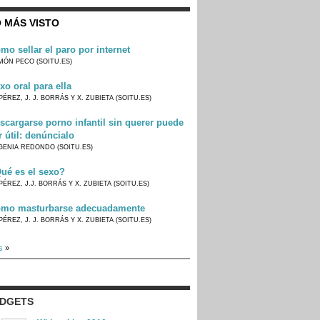
 MÁS VISTO
mo sellar el paro por internet
MÓN PECO (SOITU.ES)
xo oral para ella
PÉREZ, J. J. BORRÁS Y X. ZUBIETA (SOITU.ES)
scargarse porno infantil sin querer puede
r útil: denúncialo
GENIA REDONDO (SOITU.ES)
ué es el sexo?
PÉREZ, J.J. BORRÁS Y X. ZUBIETA (SOITU.ES)
mo masturbarse adecuadamente
PÉREZ, J. J. BORRÁS Y X. ZUBIETA (SOITU.ES)
s
»
IDGETS