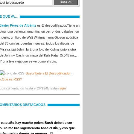
E QUÉ VA...
Javier Pérez de Albéniz
es El descodificador.Tiene un
blog, una parienta, una niña, un perro, dos caballos, un
huerto, un libro de Walt Whitman, una Gibson acústica
del 78 con las cuerdas nuevas, todos los discos de
Mississippi John Hurt, una foto de Kipling junto a otra
de Johnny Cash, un mapa del Kala Patar (5.545 m)…
Y una tele vieja que se ve como el culo.
Suscríbete a El Descodificador
|
¿Qué es RSS?
Los comentarios hasta el 26/12/07 están
aquí
OMENTARIOS DESTACADOS
 este año hay mucho polen. Bush debe de ser
co. Yo me tiro lagrimeando todo el día, y eso que
bufa que los demás se mueran.
+