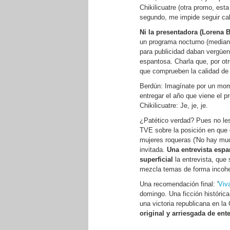
Chikilicuatre (otra promo, est
segundo, me impide seguir cal
Ni la presentadora (Lorena B
un programa nocturno (medianoc
para publicidad daban vergüen
espantosa. Charla que, por ot
que comprueben la calidad de
Berdún: Imagínate por un mo
entregar el año que viene el p
Chikilicuatre: Je, je, je.
¿Patético verdad? Pues no les
TVE sobre la posición en que 
mujeres roqueras ('No hay much
invitada.
Una entrevista espa
superficial
la entrevista, que
mezcla temas de forma incoher
Una recomendación final: '
Viva
domingo. Una ficción históric
una victoria republicana en l
original y arriesgada de ent