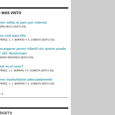
 MÁS VISTO
mo sellar el paro por internet
MÓN PECO (SOITU.ES)
xo oral para ella
PÉREZ, J. J. BORRÁS Y X. ZUBIETA (SOITU.ES)
scargarse porno infantil sin querer puede
r útil: denúncialo
GENIA REDONDO (SOITU.ES)
ué es el sexo?
PÉREZ, J.J. BORRÁS Y X. ZUBIETA (SOITU.ES)
mo masturbarse adecuadamente
PÉREZ, J. J. BORRÁS Y X. ZUBIETA (SOITU.ES)
s
»
IDGETS