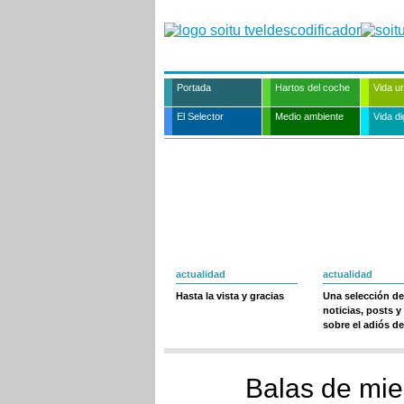
Portada
Hartos del coche
Vida u
El Selector
Medio ambiente
Vida dig
actualidad
actualidad
Hasta la vista y gracias
Una selección de
noticias, posts y
sobre el adiós de
Balas de mie