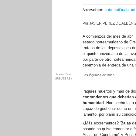
Archivado en:
el descodificador
,
tel
Por JAVIER PÉREZ DE ALBÉNIZ
A comienzos del mes de abril 
estado norteamericano de Ore
trataba de las deposiciones d
el quinto aniversario de la in
por parte de otro norteameric
ceremonia de entrega de una m
Jason Reed
Las lágrimas de Bush
(REUTERS)
iraquíes muertos y más de do
contundentes que deberían e
humanidad
. Han hecho falta 
capaz de gestionar como un ho
lamento, por plañir su condici
¿Más excrementos? '
Balas de
pasada no quise comentar a fo
Arias, de 'Cuéntame', y Pepa 