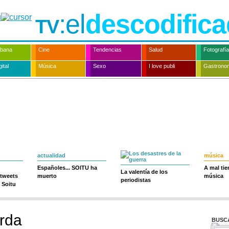
:el
descodifica
TV
rbana
Cine
Tendencias
Salud
Fotografía
ital
Música
Sexo
I love publi
Gastrono
actualidad
música
Españoles... SOITU ha
A mal ti
La valentía de los
 tweets
muerto
música
periodistas
 Soitu
rda
BUSC