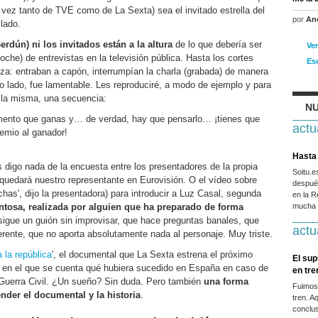
a vez tanto de TVE como de La Sexta) sea el invitado estrella del
por
An
lado.
erdún) ni los invitados están a la altura
de lo que debería ser
Ve
he) de entrevistas en la televisión pública. Hasta los cortes
Es
za: entraban a capón, interrumpían la charla (grabada) de manera
ro lado, fue lamentable. Les reproduciré, a modo de ejemplo y para
 la misma, una secuencia:
NU
mento que ganas y… de verdad, hay que pensarlo… ¡tienes que
actu
remio al ganador!
Hasta 
 digo nada de la encuesta entre los presentadores de la propia
Soitu.
quedará nuestro representante en Eurovisión. O el vídeo sobre
después
as', dijo la presentadora) para introducir a Luz Casal, segunda
en la R
ntosa, realizada por alguien que ha preparado de forma
mucha g
 sigue un guión sin improvisar, que hace preguntas banales, que
actu
ente, que no aporta absolutamente nada al personaje. Muy triste.
 la república
', el documental que La Sexta estrena el próximo
El sup
a en el que se cuenta qué hubiera sucedido en España en caso de
en tr
a Guerra Civil. ¿Un sueño? Sin duda. Pero también
una forma
Fuimos
ender el documental y la historia
.
tren. A
conclus