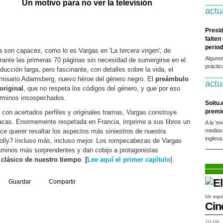
Un motivo para no ver la televisión
actu
Presid
falten
period
 son capaces, como lo es Vargas en 'La tercera virgen', de
Alguno
urante las primeras 70 páginas sin necesidad de sumergirse en el
práctic
oducción larga, pero fascinante, con detalles sobre la vida, el
omisario Adamsberg, nuevo héroe del género negro. El
preámbulo
actu
original
, que no respeta los códigos del género, y que por eso
érminos insospechados.
Soitu.
premi
 con acertados perfiles y originales tramas, Vargas construye
acas. Enormemente respetada en Francia, imprime a sus libros un
A la 'e
ce querer resaltar los aspectos más siniestros de nuestra
medios
inglesa
lly? Incluso más, incluso mejor. Los rompecabezas de Vargas
 caminos más sorprendentes y dan cobijo a protagonistas
 clásico de nuestro tiempo
.
[
Lee aquí el primer capítulo
].
Guardar
Compartir
Un equi
Cin
10:08