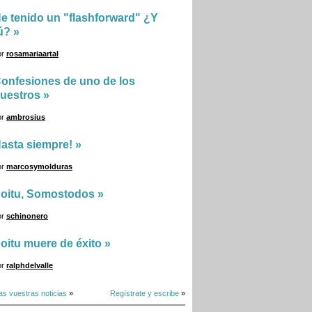
e tenido un "flashforward" ¿Y
ú?
»
or
rosamariaartal
onfesiones de uno de los
uestros
»
or
ambrosius
asta siempre!
»
or
marcosymolduras
oitu, Somostodos
»
or
schinonero
oitu muere de éxito
»
or
ralphdelvalle
as vuestras noticias
»
Regístrate y escribe
»