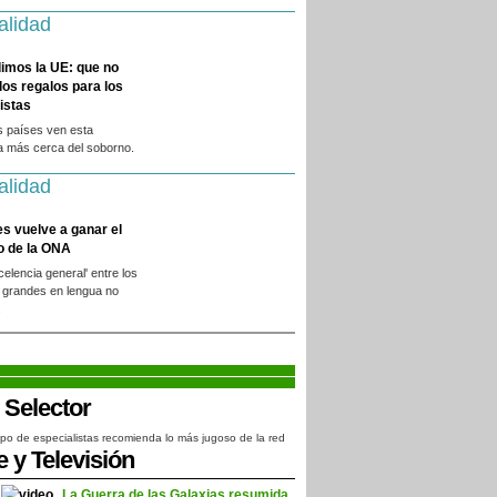
alidad
imos la UE: que no
 los regalos para los
istas
s países ven esta
a más cerca del soborno.
alidad
es vuelve a ganar el
o de la ONA
xcelencia general' entre los
 grandes en lengua no
.
po de especialistas recomienda lo más jugoso de la red
e y Televisión
La Guerra de las Galaxias resumida