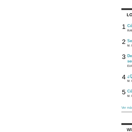
LO
1
Có
RA
2
Se
M. 
3
De
se
EU
4
¿Q
M. 
5
Có
M. 
Ver má
W