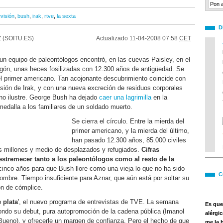
evisión
,
bush
,
irak
,
rtve
,
la sexta
D
 (SOITU.ES)
Actualizado
11-04-2008 07:58
CET
un equipo de paleontólogos encontró, en las cuevas Paisley, en el
gón, unas heces fosilizadas con 12.300 años de antigüedad. Se
el primer americano. Tan acojonante descubrimiento coincide con
vasión de Irak, y con una nueva excreción de residuos corporales
ano ilustre. George Bush ha dejado
caer una lagrimilla
en la
edalla a los familiares de un soldado muerto.
Se cierra el círculo. Entre la mierda del
primer americano, y la mierda del último,
han pasado 12.300 años, 85.000 civiles
s millones y medio de desplazados y refugiados.
Cifras
stremecer tanto a los paleontólogos como al resto de la
cinco años para que Bush llore como una vieja lo que no ha sido
C
mbre. Tiempo insuficiente para Aznar, que aún está por soltar su
ón de cómplice.
 plata
', el nuevo programa de entrevistas de TVE. La semana
Es que
ndo su debut, pura autopromoción de la cadena pública (Imanol
alérgi
Bueno), y ofrecerle un margen de confianza. Pero el hecho de que
me la 