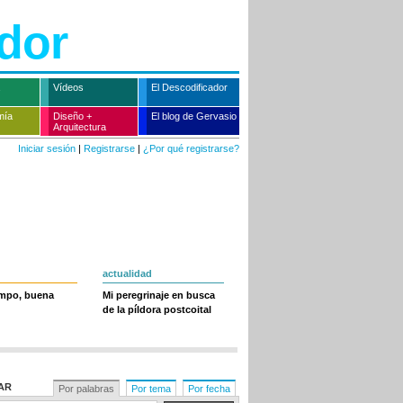
dor
Vídeos
El Descodificador
mía
Diseño +
El blog de Gervasio
Arquitectura
Iniciar sesión
|
Registrarse
|
¿Por qué registrarse?
actualidad
empo, buena
Mi peregrinaje en busca
de la píldora postcoital
AR
Por palabras
Por tema
Por fecha