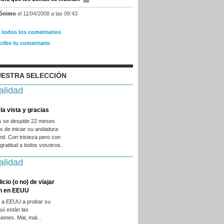
ónimo
el 11/04/2008 a las 08:43
r todos los comentarios
cribe tu comentario
ESTRA SELECCIÓN
alidad
la vista y gracias
es se despide 22 meses
 de iniciar su andadura
ed. Con tristeza pero con
ratitud a todos vosotros.
alidad
licio (o no) de viajar
en en EEUU
 a EEUU a probar su
quí están las
iones. Mal, mal...