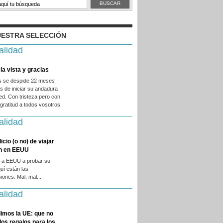
ESTRA SELECCIÓN
alidad
la vista y gracias
es se despide 22 meses
 de iniciar su andadura
ed. Con tristeza pero con
ratitud a todos vosotros.
alidad
licio (o no) de viajar
en en EEUU
 a EEUU a probar su
quí están las
iones. Mal, mal...
alidad
imos la UE: que no
 los regalos para los