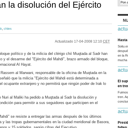
 la disolución del Ejército
NU
actu
ak
,
chiies
Hasta 
Actualizado
17-04-2008 12:10
CET
Soitu.
después
loque político y de la milicia del clérigo chií Muqtada al Sadr han
en la R
 y el desarme del "Ejército del Mahdi", brazo armado del bloque,
mucha g
ernacional Al Hayat.
actu
, Rassem al Marwani, responsable de la oficina de Muqtada en la
señaló que la milicia "Ejército del Mahdi está determinada a
El sup
el ocupante extranjero y no permitirá que ningún poder de Irak lo
en tr
Fuimos
o Nuri al Maliki ha pedido a Muqtada al Sadr la disolución y
tren. A
conclus
ndición para permitir a sus seguidores que participen en el
actu
Mahdi" se resiste a entregar las armas después de los últimos
ia y las tropas gubernamentales en la ciudad meridional de Basora,
Presid
anos y 15 soldados, según cifras del Ejecutivo.
falten