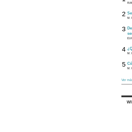
RA
2
Se
M. 
3
De
se
EU
4
¿Q
M. 
5
Có
M. 
Ver má
W