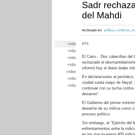
Sadr rechazan
del Mahdi
Archivado en:
política
,
conflictos
,
ir
+info
EFE
+info
El Cairo.- Dos cabecillas del b
+info
rechazado el desmantelamiento
+info
informó hoy el diario árabe int
vídeo
En declaraciones al periódico
+info
ciudad santa iraquí de Nayaf, 
+info
continuar con su lucha contra 
desarme".
El Gobierno del primer ministr
desarme de su milicia como co
proceso político.
Sin embargo, el "Ejército del 
enfrentamientos entre la milic
en los que murieron 400 milici