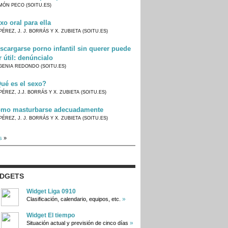
MÓN PECO (SOITU.ES)
xo oral para ella
PÉREZ, J. J. BORRÁS Y X. ZUBIETA (SOITU.ES)
scargarse porno infantil sin querer puede
r útil: denúncialo
GENIA REDONDO (SOITU.ES)
ué es el sexo?
PÉREZ, J.J. BORRÁS Y X. ZUBIETA (SOITU.ES)
mo masturbarse adecuadamente
PÉREZ, J. J. BORRÁS Y X. ZUBIETA (SOITU.ES)
s
»
IDGETS
Widget Liga 0910
»
Clasificación, calendario, equipos, etc.
Widget El tiempo
»
Situación actual y previsión de cinco días