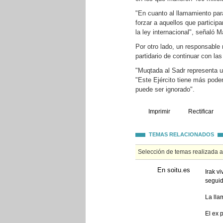
"En cuanto al llamamiento par
forzar a aquellos que particip
la ley internacional", señaló M
Por otro lado, un responsable 
partidario de continuar con las
"Muqtada al Sadr representa un
"Este Ejército tiene más poder
puede ser ignorado".
Imprimir
Rectificar
TEMAS RELACIONADOS
Selección de temas realizada 
En soitu.es
Irak v
seguid
La lla
El ex 