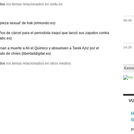
dos
los temas relacionados en soitu.es
08:49
mpieza sexual' de Irak (elmundo.es)
ños de cárcel para el periodista iraquí que lanzó sus zapatos contra
abc.es)
14:29
an a muerte a Alí el Químico y absuelven a Tarek Aziz por el
ato de chiíes (libertaddigital.es)
dos
los temas relacionados en otros medios
Estos
VU
H
t
p