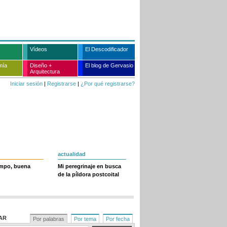
Vídeos
El Descodificador
mía
Diseño +
El blog de Gervasio
Arquitectura
Iniciar sesión
|
Registrarse
|
¿Por qué registrarse?
actualidad
empo, buena
Mi peregrinaje en busca
de la píldora postcoital
AR
Por palabras
Por tema
Por fecha