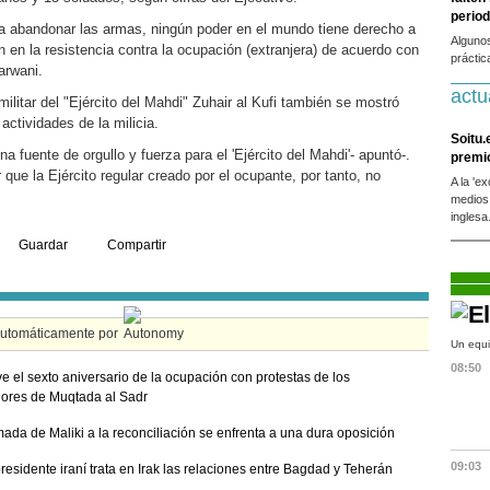
period
a abandonar las armas, ningún poder en el mundo tiene derecho a
Alguno
an en la resistencia contra la ocupación (extranjera) de acuerdo con
práctic
arwani.
actu
militar del "Ejército del Mahdi" Zuhair al Kufi también se mostró
 actividades de la milicia.
Soitu.
a fuente de orgullo y fuerza para el 'Ejército del Mahdi'- apuntó-.
premi
 que la Ejército regular creado por el ocupante, por tanto, no
A la 'e
medios
inglesa
Guardar
Compartir
automáticamente por
Un equi
08:50
ive el sexto aniversario de la ocupación con protestas de los
ores de Muqtada al Sadr
mada de Maliki a la reconciliación se enfrenta a una dura oposición
09:03
presidente iraní trata en Irak las relaciones entre Bagdad y Teherán