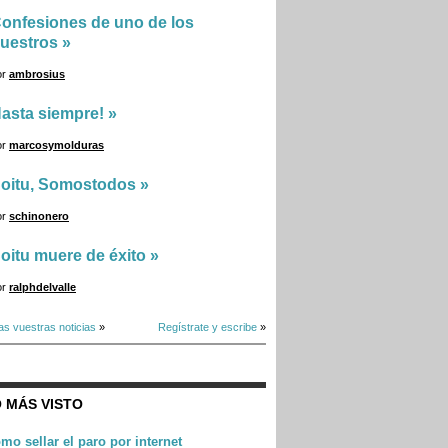
onfesiones de uno de los
uestros
»
or
ambrosius
asta siempre!
»
or
marcosymolduras
oitu, Somostodos
»
or
schinonero
oitu muere de éxito
»
or
ralphdelvalle
as vuestras noticias
»
Regístrate y escribe
»
 MÁS VISTO
mo sellar el paro por internet