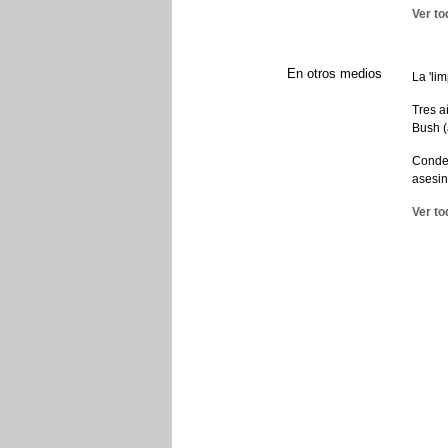
Ver to
En otros medios
La 'li
Tres a
Bush (
Conden
asesin
Ver to