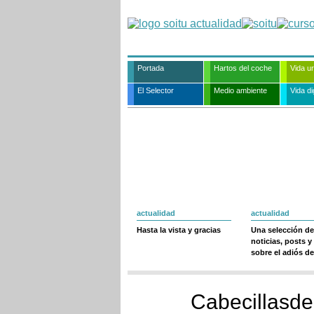
Portada
Hartos del coche
Vida u
El Selector
Medio ambiente
Vida dig
actualidad
actualidad
Hasta la vista y gracias
Una selección de
noticias, posts y
sobre el adiós de
Cabecillasde 