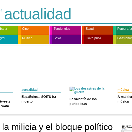
actualidad
rbana
Cine
Tendencias
Salud
Fotografía
ital
Música
Sexo
I love publi
Gastrono
actualidad
música
Españoles... SOITU ha
A mal ti
La valentía de los
 tweets
muerto
música
periodistas
 Soitu
la milicia y el bloque político
BUSC