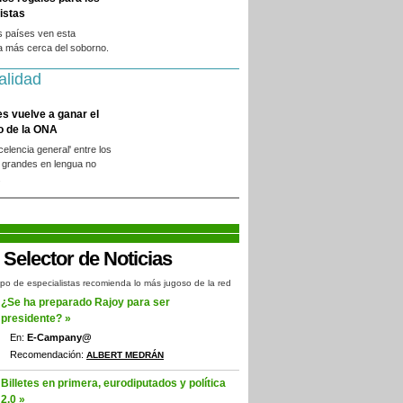
istas
s países ven esta
a más cerca del soborno.
alidad
es vuelve a ganar el
o de la ONA
xcelencia general' entre los
 grandes en lengua no
.
po de especialistas recomienda lo más jugoso de la red
¿Se ha preparado Rajoy para ser
presidente? »
En:
E-Campany@
Recomendación:
ALBERT MEDRÁN
Billetes en primera, eurodiputados y política
2.0 »