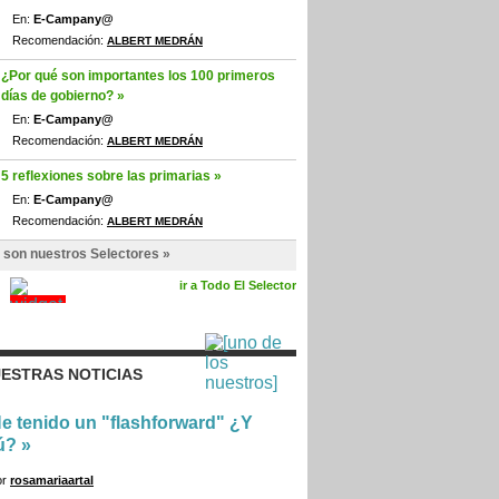
En:
E-Campany@
Recomendación:
ALBERT MEDRÁN
¿Por qué son importantes los 100 primeros
días de gobierno? »
En:
E-Campany@
Recomendación:
ALBERT MEDRÁN
5 reflexiones sobre las primarias »
En:
E-Campany@
Recomendación:
ALBERT MEDRÁN
 son nuestros Selectores »
ir a Todo El Selector
ESTRAS NOTICIAS
e tenido un "flashforward" ¿Y
ú?
»
or
rosamariaartal