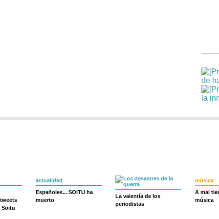
actualidad
música
Españoles... SOITU ha
A mal ti
La valentía de los
 tweets
muerto
música
periodistas
 Soitu