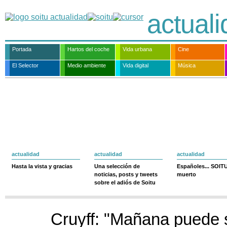
actual
Portada
Hartos del coche
Vida urbana
Cine
El Selector
Medio ambiente
Vida digital
Música
actualidad
actualidad
actualidad
Hasta la vista y gracias
Una selección de
Españoles... SOIT
noticias, posts y tweets
muerto
sobre el adiós de Soitu
Cruyff: "Mañana puede 