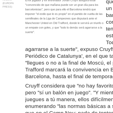
qu
El ex jugador y ex entrenador Johan Cruyff asegura estar
(EUROPA
"convencido de que mañana puede ser un gran día para los
PRESS)
un
barcelonistas", pero que para ello el Barcelona tendrá que
ba
imponer "el estilo que le es propio" en el partido de vuelta de las
semifinales de la Liga de Campeones que disputará ante el
co
Manchester United en Old Trafford, donde le servirá un triunfo o
te
un empate con goles, y que "todo lo demás será agarrarse a la
suerte".
est
To
agarrarse a la suerte", expuso Cruyff
Periódico de Catalunya', en el que 
"llegues o no a la final de Moscú, el
Trafford marcará la convivencia en B
Barcelona, hasta el final de tempora
Cruyff considera que "no hay favorito
pero "sí un balón en juego". "Y mient
juegues a tú manera, ellos difícilmen
enumerando "las normas básicas a 