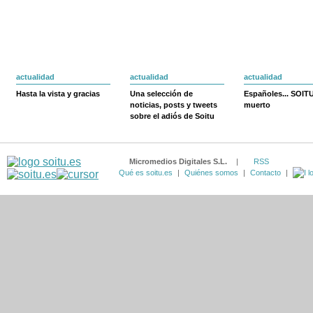
actualidad
actualidad
actualidad
Hasta la vista y gracias
Una selección de
Españoles... SOIT
noticias, posts y tweets
muerto
sobre el adiós de Soitu
Micromedios Digitales S.L.
|
RSS
Qué es soitu.es
|
Quiénes somos
|
Contacto
|