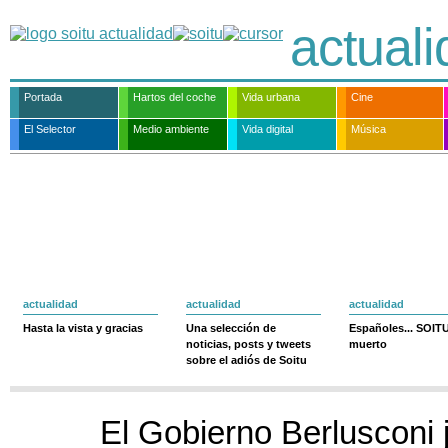
actual
Portada
Hartos del coche
Vida urbana
Cine
El Selector
Medio ambiente
Vida digital
Música
actualidad
actualidad
actualidad
Hasta la vista y gracias
Una selección de
Españoles... SOIT
noticias, posts y tweets
muerto
sobre el adiós de Soitu
El Gobierno Berlusconi 