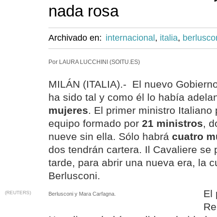
nada rosa
Archivado en:
internacional
,
italia
,
berlusco
Por LAURA LUCCHINI (SOITU.ES)
MILÁN (ITALIA).- El nuevo Gobierno 
ha sido tal y como él lo había adela
mujeres
. El primer ministro Italian
equipo formado por
21 ministros
, d
nueve sin ella. Sólo habrá
cuatro m
dos tendrán cartera. Il Cavaliere se 
tarde, para abrir una nueva era, la c
Berlusconi.
El
(REUTERS)
Berlusconi y Mara Carfagna.
Re