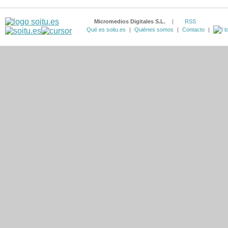
Micromedios Digitales S.L.
|
RSS
Qué es soitu.es
|
Quiénes somos
|
Contacto
|