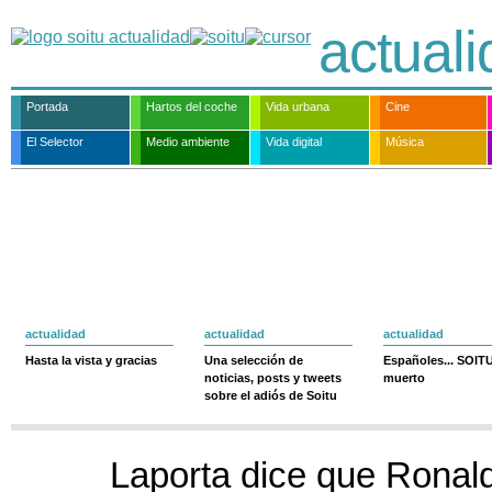
actual
Portada
Hartos del coche
Vida urbana
Cine
El Selector
Medio ambiente
Vida digital
Música
actualidad
actualidad
actualidad
Hasta la vista y gracias
Una selección de
Españoles... SOIT
noticias, posts y tweets
muerto
sobre el adiós de Soitu
Laporta dice que Ronald