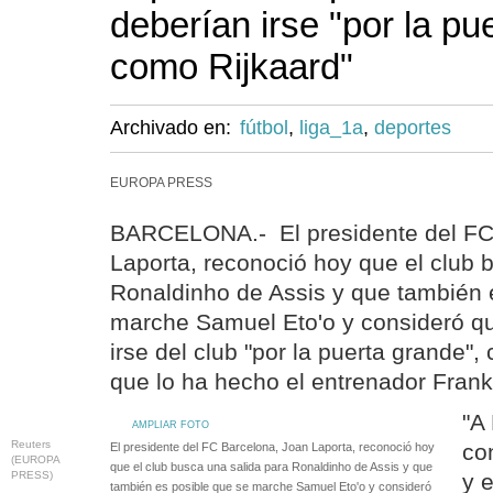
deberían irse "por la pu
como Rijkaard"
Archivado en:
fútbol
,
liga_1a
,
deportes
EUROPA PRESS
BARCELONA.- El presidente del FC
Laporta, reconoció hoy que el club 
Ronaldinho de Assis y que también 
marche Samuel Eto'o y consideró 
irse del club "por la puerta grande"
que lo ha hecho el entrenador Frank
"A
AMPLIAR FOTO
Reuters
co
El presidente del FC Barcelona, Joan Laporta, reconoció hoy
(EUROPA
que el club busca una salida para Ronaldinho de Assis y que
PRESS)
y 
también es posible que se marche Samuel Eto'o y consideró