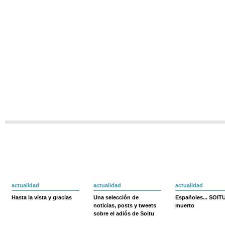
actualidad
actualidad
actualidad
Hasta la vista y gracias
Una selección de
Españoles... SOIT
noticias, posts y tweets
muerto
sobre el adiós de Soitu