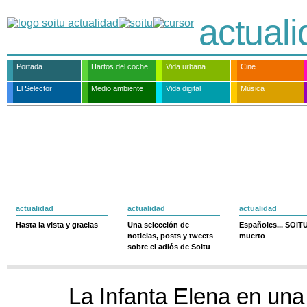
actual
Portada
Hartos del coche
Vida urbana
Cine
El Selector
Medio ambiente
Vida digital
Música
actualidad
actualidad
actualidad
Hasta la vista y gracias
Una selección de
Españoles... SOIT
noticias, posts y tweets
muerto
sobre el adiós de Soitu
La Infanta Elena en un