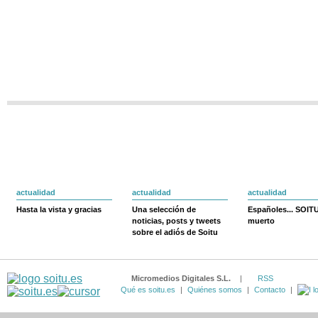
actualidad
actualidad
actualidad
Hasta la vista y gracias
Una selección de
Españoles... SOIT
noticias, posts y tweets
muerto
sobre el adiós de Soitu
Micromedios Digitales S.L.
|
RSS
Qué es soitu.es
|
Quiénes somos
|
Contacto
|