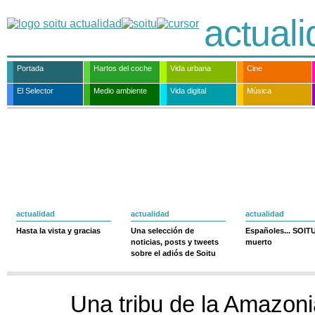
actual
Portada
Hartos del coche
Vida urbana
Cine
El Selector
Medio ambiente
Vida digital
Música
actualidad
actualidad
actualidad
Hasta la vista y gracias
Una selección de
Españoles... SOIT
noticias, posts y tweets
muerto
sobre el adiós de Soitu
Una tribu de la Amazoni